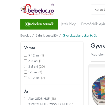
Minden termék
Minden termék
Játék blog
Promóciók Ajá
Játékok életkor szerint
Oktató játékok
Bebeluc /
Baba kiegészítők /
Gyerekszoba dekorációk
Építő készletek gyerekeknek
Gyer
Építő készletek
Varsta
Mágneses játékok
Megjelení
9-12 ani
(1)
Építőkockák
6-8 ani
(10)
Kísérleti készletek gyerekeknek
3-5 ani
(20)
Az emberi test szervei
1-3 ani
(3)
Játékrobotok
0-12 luni
(7)
Kreativitást fejlesztő játékok
Ár
Lucru manual copii
Gyurma
Alatt 3528 HUF
(18)
Rajzkészletek
3527,71 HUF - 7055,42 HUF
(15)