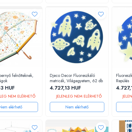
ernyő felnőtteknek,
Djeco Decor Fluoreszkáló
Fluoreszk
rágok
matricák, Világegyetem, 62 db
Repülés
13 HUF
4.727,13 HUF
4.727,
LEG NEM ELÉRHETŐ
JELENLEG NEM ELÉRHETŐ
JELE
Nem elérhető
Nem elérhető