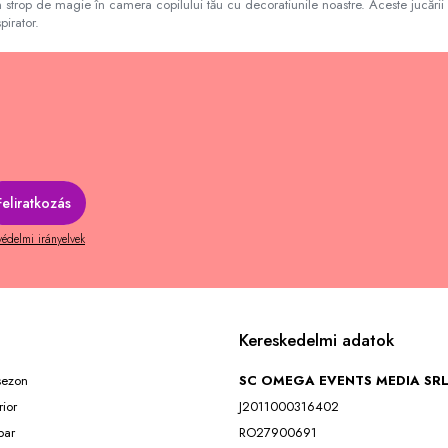
strop de magie în camera copilului tău cu decoratiunile noastre. Aceste jucării 
pirator.
édelmi irányelvek
Kereskedelmi adatok
 sezon
SC OMEGA EVENTS MEDIA SR
rior
J2011000316402
ar
RO27900691