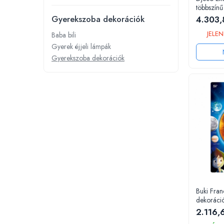
többszínű
Dínós játékok
Gyerekszoba dekorációk
4.303,
Háziállat figurák
JELEN
Baba bili
Plüss figurák
Gyerek éjjeli lámpák
Figurine
Gyerekszoba dekorációk
Montessori játékok
Különleges igények és Down-
szindróma
Ábécés játékok
Számos játékok
Numberblocks készletek
Motoros készségfejlesztő játékok
Gyümölcs- és zöldségjátékok
Kirakós játékok
Buki Fran
Klasszikus kirakós
dekoráci
2.116,
Formakirakós