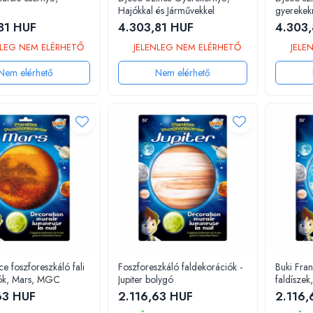
Hajókkal és Járművekkel
gyerekek
81 HUF
4.303,81 HUF
4.303,
LEG NEM ELÉRHETŐ
JELENLEG NEM ELÉRHETŐ
JELE
Nem elérhető
Nem elérhető
ce foszforeszkáló fali
Foszforeszkáló faldekorációk -
Buki Fra
ók, Mars, MGC
Jupiter bolygó
faldíszek
63 HUF
2.116,63 HUF
2.116,