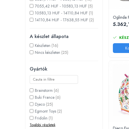
Festőkészletek gyerekeknek
7055,42 HUF - 10583,13 HUF
(5)
Gyerek tetoválások
10583,13 HUF - 14110,84 HUF
(1)
Oglinda F
14110,84 HUF - 17638,55 HUF
(2)
Kinetikus homok
5.362,
Interaktív játékok
A készlet állapota
Gyerek projektorok
KÉSZ
Zenei eszközök gyerekeknek
Készleten
(16)
Ko
Zenélő körhinták
Nincs készleten
(25)
Szerepjátékok
Mesemondás
Gyártók
Gyerekkonyhák
Gyerek munkapadok
Kézbábok
Brainstorm
(6)
Buki France
(6)
Babaházak
Djeco
(25)
Varázs fúrógép
Egmont Toys
(2)
Gyerek Halloween jelmezek
Fridolin
(1)
Reborn babák
További részletek
Játékállatok
Djeco Exc