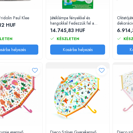
ridolin Paul Klee
Játéklámpa fényekkel és
Oktatóját
hangokkal Fedezzük fel a
dekoráci
12 HUF
természetgyűjteményt
14.745,83 HUF
6.914,
LETEN
KÉSZLETEN
KÉSZ
sárba helyezés
Kosárba helyezés
K
ursie esernyő,
Djeco Színes Gyerekernyő,
Djeco sz