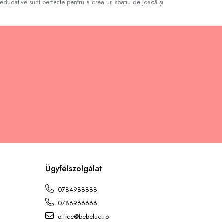
educative sunt perfecte pentru a crea un spațiu de joacă și
Ügyfélszolgálat
L
0784988888
0786966666
office@bebeluc.ro