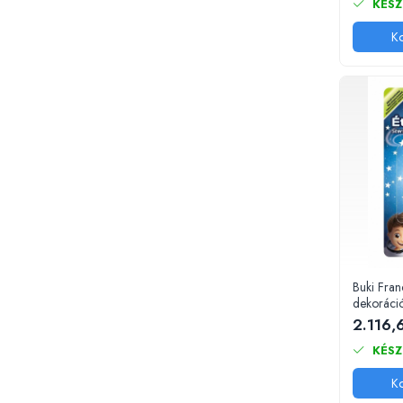
Padlók kirakós
KÉSZ
IQ kirakós
Ko
Baba játékok
Fürdőjátékok
Csörgők
Fogzási játékok
Érzékelést fejlesztő játékok
Motoros játékok babáknak
Babamatracok
Válogató játékok
Zenélő játékok babáknak
Baba kirakósok
Buki Fran
Oktató játékok
dekoráci
STEM játékok
2.116,
Mágneses játékok
KÉSZ
Társasjátékok
Ko
Logikai játékok