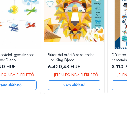
korációk gyerekszoba
Bútor dekoráció baba szoba
DIY mobil
pek Djeco
Lion King Djeco
naprends
90 HUF
6.420,43 HUF
8.113,
LEG NEM ELÉRHETŐ
JELENLEG NEM ELÉRHETŐ
JELE
Nem elérhető
Nem elérhető