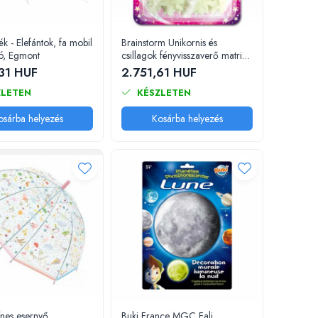
ék - Elefántok, fa mobil
Brainstorm Unikornis és
ó, Egmont
csillagok fényvisszaverő matrica
szett, 43 darab
31 HUF
2.751,61 HUF
LETEN
KÉSZLETEN
osárba helyezés
Kosárba helyezés
ínes esernyő
Buki France MGC Fali