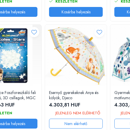
LETEN
KÉSZLETEN
KÉSZ
sárba helyezés
Kosárba helyezés
K
ce Foszforeszkáló fali
Esernyő gyerekeknek Anya és
Gyermek 
ó, 3D csillagok, MGC
kölyök, Djeco
motívumo
63 HUF
4.303,81 HUF
4.303,
LETEN
JELENLEG NEM ELÉRHETŐ
JELE
sárba helyezés
Nem elérhető