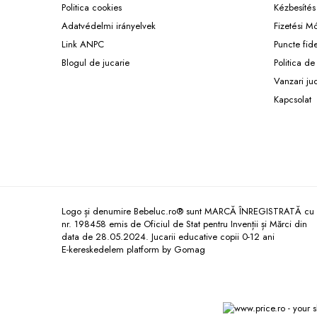
Politica cookies
Kézbesítés
Szemüvegtok
Adatvédelmi irányelvek
Fizetési M
Táskák és zsákok
Link ANPC
Puncte fid
Fémdoboz
Blogul de jucarie
Politica de
Vanzari ju
Baba kiegészítők
Kapcsolat
Baba bili
Gyerek éjjeli lámpák
Gyerekszoba dekorációk
Tisztítószerek
Kültéri játékok
Gyerek rollerek
Logo și denumire Bebeluc.ro® sunt MARCĂ ÎNREGISTRATĂ cu
nr. 198458 emis de Oficiul de Stat pentru Invenții și Mărci din
Kerti játékok
data de 28.05.2024. Jucarii educative copii 0-12 ani
Gyerekhinták
E-kereskedelem platform by Gomag
Gyerek gokartok
Gyerek kerékpárok
Gyerek trambulinák