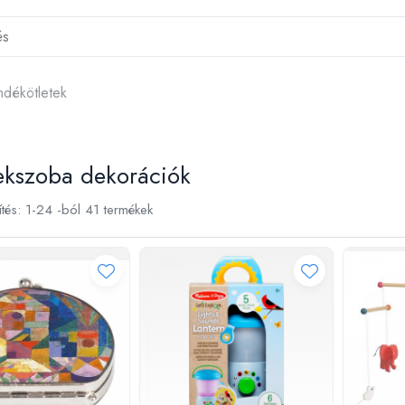
ndékötletek
ekszoba dekorációk
tés:
1-
24
-ból
41
termékek