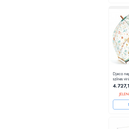
Memóriajátékok
Betűs játékok
Számos játékok
Ügyességi játékok
Kártyajátékok
Interaktív játékok
Padlójátékok
Válogatott könyvek
Djeco nap
Könyvek 1 éves gyerekeknek
színes vi
Könyvek 2 éves gyerekeknek
4.727,
Könyvek 3 éves gyerekeknek
JELEN
Könyvek 4 éves gyerekeknek
Könyvek 5 éves gyerekeknek
Könyvek 6 éves gyerekeknek