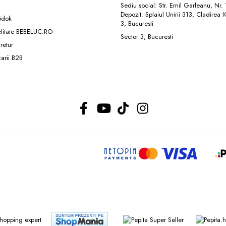
Sediu social: Str. Emil Garleanu, Nr.
Depozit: Splaiul Unirii 313, Cladirea 
ódok
3, Bucuresti
elitate BEBELUC.RO
Sector 3, Bucuresti
 retur
carii B2B