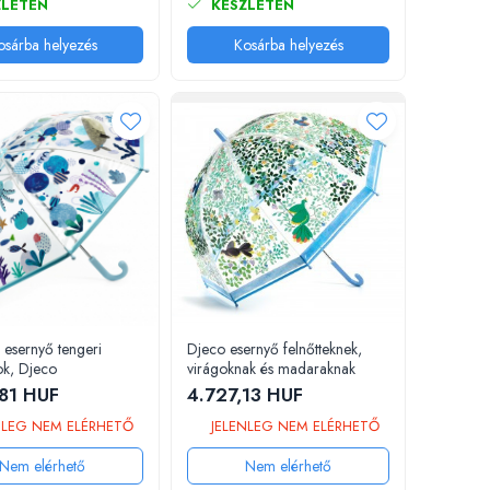
LETEN
KÉSZLETEN
osárba helyezés
Kosárba helyezés
esernyő tengeri
Djeco esernyő felnőtteknek,
k, Djeco
virágoknak és madaraknak
81 HUF
4.727,13 HUF
NLEG NEM ELÉRHETŐ
JELENLEG NEM ELÉRHETŐ
Nem elérhető
Nem elérhető