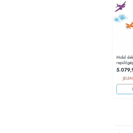
Könyvek 8 éves gyerekeknek
Interaktív könyvek
Színező könyvek
Ajándékok gyerekeknek
Gyerek órák
Zenélő dobozok
Idei cadou fetite
Mobil de
repülőgé
Baba ajándékok
5.079,
Olcsó ajándékok gyerekeknek
JELEN
Keresztelő ajándékok
Ajándékok 2 éves gyerekeknek
Ajándékok 3 éves gyerekeknek
Ajándékok 4 éves gyerekeknek
Ajándékok 5 éves gyerekeknek
Ajándékok 6 éves gyerekeknek