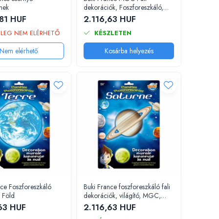
nek
dekorációk, Foszforeszkáló,
Hold
81 HUF
2.116,63 HUF
NLEG NEM ELÉRHETŐ
KÉSZLETEN
Nem elérhető
Kosárba helyezés
nce Foszforeszkáló
Buki France foszforeszkáló fali
, Föld
dekorációk, világító, MGC,
Szaturnusz
63 HUF
2.116,63 HUF