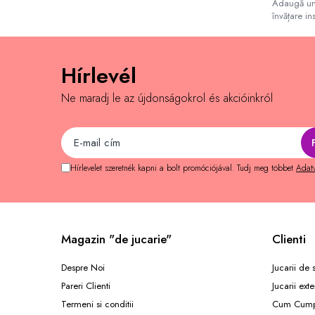
Adaugă un 
Ajándékok 7 éves gyerekeknek
învățare ins
Ajándékok 8 éves gyerekeknek
Ajándékok 9 éves gyerekeknek
Hírlevél
Ajándékok 10 éves gyerekeknek
Ne maradj le az újdonságokrol és akcióinkról
Ajándékok 11 éves gyerekeknek
Ajándékok 12 éves gyerekeknek
Iskolai felszerelések
Fiú tolltartók
Hírlevelet szeretnék kapni a bolt promóciójával. Tudj meg többet
Adatv
Lány tolltartók
Fiú hátizsákok
Gyerek esernyők
Magazin "de jucarie"
Clienti
Gyerek naplók
Despre Noi
Jucarii de
Gyerek rekeszes ételhordók
Pareri Clienti
Jucarii exte
Lány hátizsákok
Termeni si conditii
Cum Cump
Papír-írószer