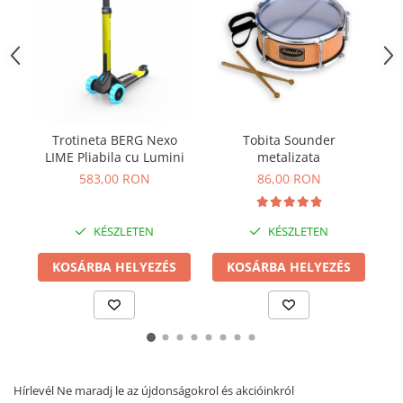
Plüss figurák
Figurine
Montessori játékok
Különleges igények és Down-
szindróma
Trotineta BERG Nexo
Tobita Sounder
Sf
Ábécés játékok
LIME Pliabila cu Lumini
metalizata
Számos játékok
583,00 RON
86,00 RON
Numberblocks készletek
Motoros készségfejlesztő játékok
KÉSZLETEN
KÉSZLETEN
Gyümölcs- és zöldségjátékok
KOSÁRBA HELYEZÉS
KOSÁRBA HELYEZÉS
Kirakós játékok
Klasszikus kirakós
Formakirakós
Padlók kirakós
IQ kirakós
Hírlevél
Ne maradj le az újdonságokrol és akcióinkról
Baba játékok