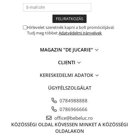
Fürdőjátékok
Csörgők
Fogzási játékok
Hírlevelet szeretnék kapni a bolt promóciójával.
Érzékelést fejlesztő játékok
Tudj meg többet
Adatvédelmi irányelvek
Motoros játékok babáknak
Babamatracok
MAGAZIN "DE JUCARIE"
Válogató játékok
CLIENTI
Zenélő játékok babáknak
Baba kirakósok
KERESKEDELMI ADATOK
ÜGYFÉLSZOLGÁLAT
0784988888
0786966666
office@bebeluc.ro
KÖZÖSSÉGI OLDAL
KÖVESSEN MINKET A KÖZÖSSÉGI
OLDALAKON