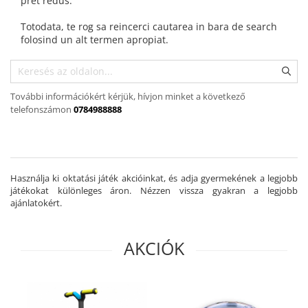
pret redus.
Kinetikus homok
Ajándékok 8 éves gyerekeknek
Interaktív játékok
Totodata, te rog sa reincerci cautarea in bara de search
Ajándékok 9 éves gyerekeknek
folosind un alt termen apropiat.
Gyerek projektorok
Ajándékok 10 éves gyerekeknek
Zenei eszközök gyerekeknek
Ajándékok 11 éves gyerekeknek
Zenélő körhinták
További információkért kérjük, hívjon minket a következő
Szerepjátékok
Ajándékok 12 éves gyerekeknek
telefonszámon
0784988888
Mesemondás
Gyerekkonyhák
Gyerek munkapadok
Kézbábok
Használja ki oktatási játék akcióinkat, és adja gyermekének a legjobb
játékokat különleges áron. Nézzen vissza gyakran a legjobb
Babaházak
ajánlatokért.
Varázs fúrógép
Gyerek Halloween jelmezek
AKCIÓK
Reborn babák
Játékállatok
Dínós játékok
Háziállat figurák