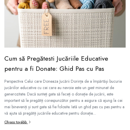
Fürdőjátékok
Csörgők
Fogzási játékok
Érzékelést fejlesztő játékok
Motoros játékok babáknak
Babamatracok
Válogató játékok
Cum să Pregătesti Jucăriile Educative
Zenélő játékok babáknak
pentru a fi Donate: Ghid Pas cu Pas
Baba kirakósok
Perspectiva Celui care Doneaza Jucării Dorința de a împărtăși bucuria
jucăriilor educative cu cei care au nevoie este un gest minunat de
generozitate. Dacă sunteți gata să faceți o donație de jucării, este
important să le pregătiți corespunzător pentru a asigura că ajung la cei
mai bineveniți și sunt gata să fie folosite. Iată un ghid pas cu pas pentru a
vă ajuta să pregătiți jucăriile educative pentru donație....
Olvass tovább