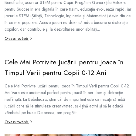
Beneficiile Jocurilor STEM pentru Copii: Pregătim Generațiile Viitoare
Plüss figurák
pentru Succes În era digitală în care trăim, educația evoluează rapid, iar
Figurine
jocurile STEM (Știință, Tehnologie, Inginerie și Matematică) devin din ce
Montessori játékok
în ce mai populare. Aceste jocuri nu doar că aduc bucurie și distracție
copiilor, dar contribuie și la dezvoltarea unor abilități...
Különleges igények és Down-
szindróma
Olvass tovább
Ábécés játékok
Számos játékok
Cele Mai Potrivite Jucării pentru Joaca în
Numberblocks készletek
Timpul Verii pentru Copii 0-12 Ani
Motoros készségfejlesztő játékok
Gyümölcs- és zöldségjátékok
Cele Mai Potrivite Jucării pentru Joaca în Timpul Verii pentru Copii 0-12
Ani Vara este anotimpul perfect pentru joacă în aer liber și distracție
Kirakós játékok
nesfârșită. La Bebeluc.ro, știm cât de important este ca micuții să aibă
Klasszikus kirakós
jucării care să le stimuleze creativitatea, să-i țină activi și să le aducă
Formakirakós
zâmbetul pe buze. De aceea, am pregătit...
Padlók kirakós
Olvass tovább
IQ kirakós
Baba játékok