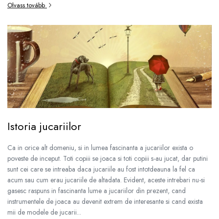
Olvass tovább
Istoria jucariilor
Ca in orice alt domeniu, si in lumea fascinanta a jucariilor exista o
poveste de inceput. Toti copiii se joaca si toti copiii s-au jucat, dar putini
sunt cei care se intreaba daca jucariile au fost intotdeauna la fel ca
acum sau cum erau jucariile de altadata. Evident, aceste intrebari nu-si
gasesc raspuns in fascinanta lume a jucariilor din prezent, cand
instrumentele de joaca au devenit extrem de interesante si cand exista
mii de modele de jucarii...