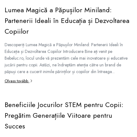
Kinetikus homok
Ajándékok 8 éves gyerekeknek
Lumea Magică a Păpușilor Miniland:
Interaktív játékok
Ajándékok 9 éves gyerekeknek
Partenerii Ideali în Educația și Dezvoltarea
Gyerek projektorok
Ajándékok 10 éves gyerekeknek
Zenei eszközök gyerekeknek
Copiilor
Ajándékok 11 éves gyerekeknek
Zenélő körhinták
Szerepjátékok
Ajándékok 12 éves gyerekeknek
Descoperiți Lumea Magică a Păpușilor Miniland: Partenerii Ideali în
Educația și Dezvoltarea Copiilor Introducere Bine ați venit pe
Mesemondás
Bebeluc.ro, locul unde vă prezentăm cele mai inovatoare și educative
Gyerekkonyhák
jucării pentru copii. Astăzi, ne îndreptăm atenția către un brand de
Gyerek munkapadok
păpuși care a cucerit inimile părinților și copiilor din întreaga...
Kézbábok
Olvass tovább
Babaházak
Varázs fúrógép
Gyerek Halloween jelmezek
Beneficiile Jocurilor STEM pentru Copii:
Reborn babák
Pregătim Generațiile Viitoare pentru
Játékállatok
Succes
Dínós játékok
Háziállat figurák