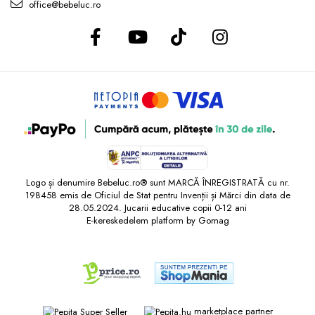
office@bebeluc.ro
Logo și denumire Bebeluc.ro® sunt MARCĂ ÎNREGISTRATĂ cu nr.
198458 emis de Oficiul de Stat pentru Invenții și Mărci din data de
28.05.2024. Jucarii educative copii 0-12 ani
E-kereskedelem platform by Gomag
marketplace partner