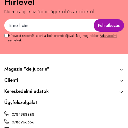
Hírlevél
Ne maradj le az újdonságokrol és akcióinkról
Hírlevelet szeretnék kapni a bolt promóciójával. Tudj meg többet
Adatvédelmi
irányelvek
Magazin "de jucarie"
Clienti
Kereskedelmi adatok
Ügyfélszolgálat
0784988888
0786966666