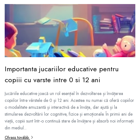
Importanta jucariilor educative pentru
copiii cu varste intre 0 si 12 ani
Jucăriile educative joacă un rol esențial în dezvoltarea și învățarea
copiilor între vârstele de 0 și 12 ani. Acestea nu numai că oferă copiilor
o modalitate amuzantă și interactivă de a învăța, dar ajută și la
stimularea dezvoltării lor cognitive, fizice și emoționale. În primii ani de
viață, copiii sunt într-o continuă stare de învățare și absorb noi informații
din mediul...
Olvass tovább