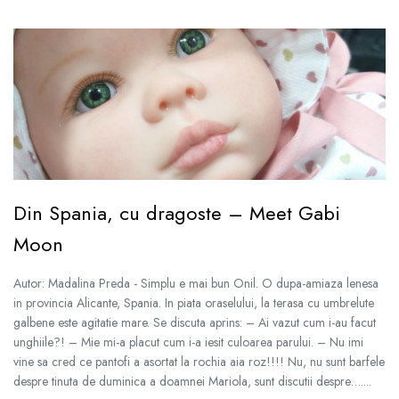
Din Spania, cu dragoste – Meet Gabi
Moon
Autor: Madalina Preda - Simplu e mai bun Onil. O dupa-amiaza lenesa
in provincia Alicante, Spania. In piata oraselului, la terasa cu umbrelute
galbene este agitatie mare. Se discuta aprins: – Ai vazut cum i-au facut
unghiile?! – Mie mi-a placut cum i-a iesit culoarea parului. – Nu imi
vine sa cred ce pantofi a asortat la rochia aia roz!!!! Nu, nu sunt barfele
despre tinuta de duminica a doamnei Mariola, sunt discutii despre…....