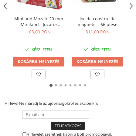
Plüss figurák
Figurine
Miniland Mozaic 20 mm
Joc de constructie
K
Montessori játékok
Miniland - Jucarie
magnetic - 66 piese
Educativa de inalta
103,00 RON
311,00 RON
Különleges igények és Down-
calitate pentru copii
szindróma
Ábécés játékok
KÉSZLETEN
KÉSZLETEN
Számos játékok
KOSÁRBA HELYEZÉS
KOSÁRBA HELYEZÉS
Numberblocks készletek
Motoros készségfejlesztő játékok
Gyümölcs- és zöldségjátékok
Kirakós játékok
Klasszikus kirakós
Hírlevél
Ne maradj le az újdonságokrol és akcióinkról
Formakirakós
Padlók kirakós
IQ kirakós
Baba játékok
Hírlevelet szeretnék kapni a bolt promóciójával.