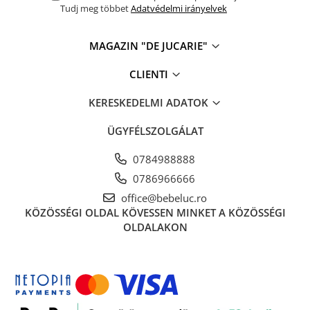
Tudj meg többet
Adatvédelmi irányelvek
Fürdőjátékok
Csörgők
MAGAZIN "DE JUCARIE"
Fogzási játékok
Érzékelést fejlesztő játékok
CLIENTI
Motoros játékok babáknak
KERESKEDELMI ADATOK
Babamatracok
Válogató játékok
ÜGYFÉLSZOLGÁLAT
Zenélő játékok babáknak
0784988888
Baba kirakósok
0786966666
office@bebeluc.ro
KÖZÖSSÉGI OLDAL
KÖVESSEN MINKET A KÖZÖSSÉGI
OLDALAKON