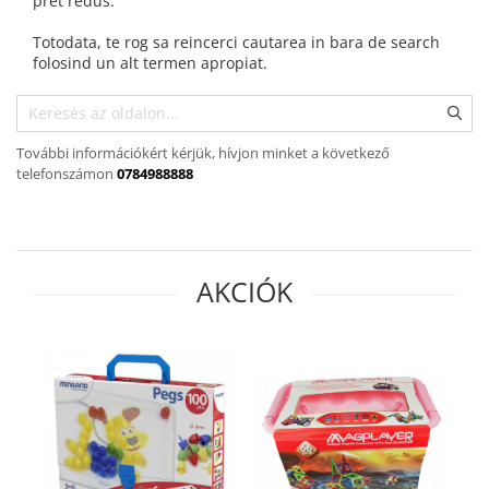
pret redus.
Kinetikus homok
Ajándékok 8 éves gyerekeknek
Interaktív játékok
Totodata, te rog sa reincerci cautarea in bara de search
Ajándékok 9 éves gyerekeknek
folosind un alt termen apropiat.
Gyerek projektorok
Ajándékok 10 éves gyerekeknek
Zenei eszközök gyerekeknek
Ajándékok 11 éves gyerekeknek
Zenélő körhinták
További információkért kérjük, hívjon minket a következő
Szerepjátékok
Ajándékok 12 éves gyerekeknek
telefonszámon
0784988888
Mesemondás
Gyerekkonyhák
Gyerek munkapadok
Kézbábok
AKCIÓK
Babaházak
Varázs fúrógép
Gyerek Halloween jelmezek
Reborn babák
Játékállatok
Dínós játékok
Háziállat figurák