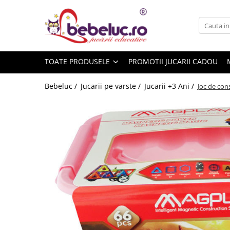
Toate Produsele
Jucarii pe varste
TOATE PRODUSELE
PROMOTII JUCARII CADOU
Jucarii educative
Set constructie copii
Bebeluc /
Jucarii pe varste /
Jucarii +3 Ani /
Joc de con
Seturi de construit
Jucarii magnetice
Cuburi de construit
Seturi Experimente pentru copii
Organele Corpului Uman
Roboti de jucarie
Jucarii Creativitate
Lucru manual copii
Plastilina
Seturi de desen