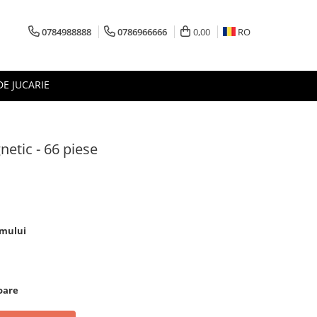
0784988888
0786966666
0,00
RO
DE JUCARIE
netic - 66 piese
smului
toare