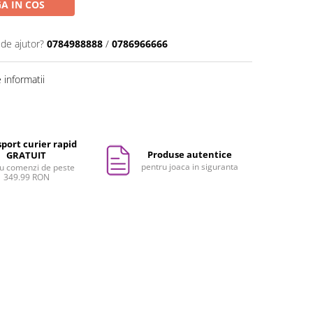
A IN COS
 de ajutor?
0784988888
/
0786966666
informatii
port curier rapid
Produse autentice
GRATUIT
pentru joaca in siguranta
u comenzi de peste
349.99 RON