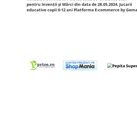
pentru Invenții și Mărci din data de 28.05.2024. Jucarii
Cadou copii 8 ani
educative copii 0-12 ani
Platforma E-commerce by Gom
Cadou copii 9 ani
Cadou copii 10 ani
Cadou copii 11 ani
Cadou copii 12 ani
Rechizite scolare
Penar baieti
Penar fete
Agenda copii
Caserola compartimentata copii
Etui Ochelari
Ghiozdan baieti
Ghiozdan fete
Papetarie