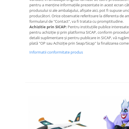
IQ puzzle
jucaria/produsul copilului. Va rugam sa supravegheati copil
pentru a menține informațiile prezentate in acest ecran cât
acest produs. Pastrati instructiunile si etichetele pentru ref
Jucarii bebelusi
produsului si ale ambalajului, afișate aici, pot fi supuse un
jucaria/produsul departe de foc feriti jucaria/produsul de t
producători. Orice observatie referitoare la diferenta de 
Jucarii de baie
- Acest reper este nou si comercializat in ambalajul original
formularul de "Contact", va fi tratata cu promptitudine.
producator. Imaginile disponibile au caracter orientativ si 
Zornaitoare
Achizitie prin SICAP:
Pentru instituțiile publice interesat
intensitatea culorii din pozele produsului pot varia in func
pentru achiziție și prin platforma SICAP, conform proceduri
Jucarii dentitie
vizualizeaza magazinul online.
detalii suplimentare și pentru publicare in SICAP, vă rugă
Jucarii senzoriale
plată "OP sau Achiziție prin Seap/Sicap" la finalizarea come
Jucarii motrice pentru bebelusi
Informatii conformitate produs
Saltele de activitati pentru bebe
Jucarii de sortat
Jucarii muzicale bebelusi
Puzzle bebelusi
Jocuri educative
Jocuri STEM
Jocuri Magnetice
Jocuri de societate
Jocuri de logica