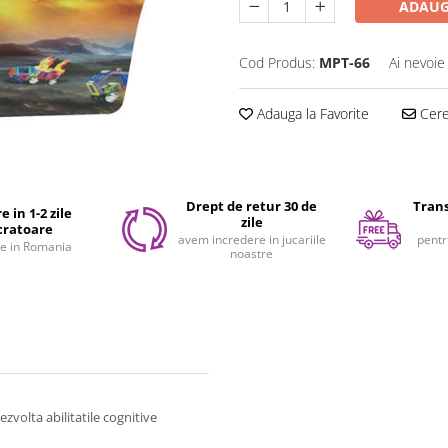
ADAUG
Cod Produs:
MPT-66
Ai nevoie
Adauga la Favorite
Cere 
Drept de retur 30 de
Trans
e in 1-2 zile
zile
cratoare
avem incredere in jucariile
pentr
e in Romania
noastre
zvolta abilitatile cognitive