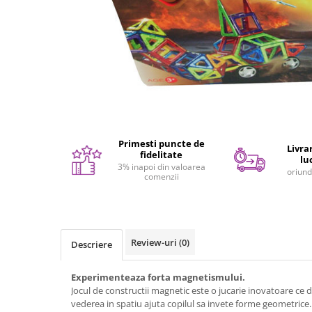
Seturi de pictura pentru copii
Tatuaje Copii
Nisip kinetic
Jucarii interactive
Proiector pentru copii
Instrumente muzicale pentru copii
Caruseluri muzicale
Joc de rol
Primesti puncte de
Livrar
fidelitate
lu
Storytelling
3% inapoi din valoarea
oriund
comenzii
Bucatarii pentru copii
Banc de lucru pentru copii
Papusi de mana
Casa de papusi
Review-uri
(0)
Descriere
Bormasina magica
Costum Halloween Copii
Experimenteaza forta magnetismului.
Jocul de constructii magnetic este o jucarie inovatoare ce de
Papusi si Bebelusi Reborn
vederea in spatiu ajuta copilul sa invete forme geometrice.
Animale de jucarie