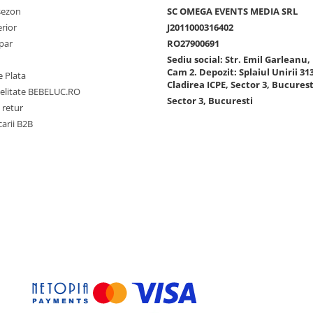
 sezon
SC OMEGA EVENTS MEDIA SRL
erior
J2011000316402
par
RO27900691
Sediu social: Str. Emil Garleanu, 
Cam 2. Depozit: Splaiul Unirii 313
 Plata
Cladirea ICPE, Sector 3, Bucurest
delitate BEBELUC.RO
Sector 3, Bucuresti
 retur
carii B2B