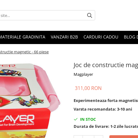
MATERIALE GRADINITA
VANZARI B2B
CARDURI CADOU
BLOG 
structie magnetic - 66 piese
Joc de constructie mag
Magplayer
311,00 RON
Experimenteaza forta magneti
Varsta recomandata:
3-10 ani
IN STOC
Durata de livrare:
1-2 zile lucra