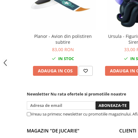
Jocuri de memorie
Jocuri cu litere
Jocuri cu numere
Jocuri de indemanare
Planor - Avion din polistiren
Ursula - Figur
Jocuri de carti
subtire
Sire
Jocuri interactive
83,00 RON
33,00
Jocuri de podea
IN STOC
IN 
Carti pe alese
ADAUGA IN COS
ADAUGA IN 
Carti pentru copii 1 an
Carti pentru copii 2 ani
Newsletter
Nu rata ofertele si promotiile noastre
Carti pentru copii 3 ani
Carti pentru copii 4 ani
Carti pentru copii 5 ani
Vreau sa primesc newsletter cu promotiile magazinului. Af
Carti pentru copii 6 ani
MAGAZIN "DE JUCARIE"
CLIENTI
Carti pentru copii 8 ani