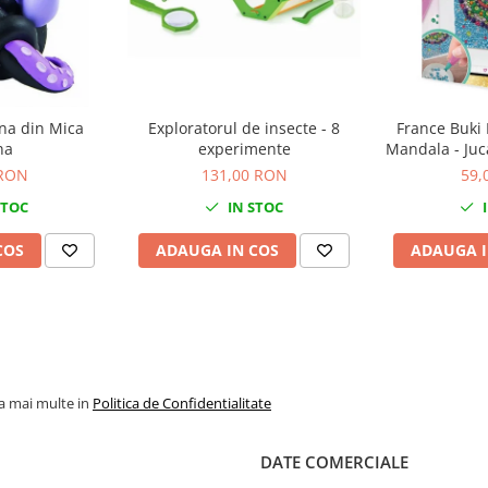
ina din Mica
Exploratorul de insecte - 8
France Buki 
na
experimente
Mandala - Juc
inalta calit
 RON
131,00 RON
59,
STOC
IN STOC
I
COS
ADAUGA IN COS
ADAUGA I
la mai multe in
Politica de Confidentialitate
DATE COMERCIALE