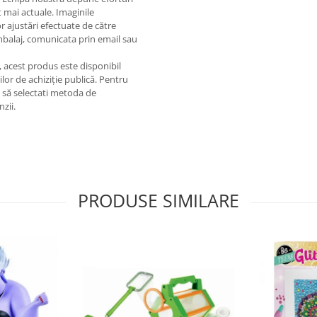
ul in timp ce se joaca/foloseste
 mai actuale. Imaginile
erinte viitoare. Pastrati
or ajustări efectuate de către
emperaturi ridicate si umiditate.
ambalaj, comunicata prin email sau
 pus la dispozitie de catre
informativ. Nuanta, tonul si
e, acest produs este disponibil
tie de ecranul de pe care se
lor de achiziție publică. Pentru
m să selectati metoda de
nzii.
PRODUSE SIMILARE