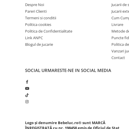
Carti de colorat
Despre Noi
Jucarii de
Pareri Clienti
Jucarii ext
Carticele interactive
Termeni si conditii
Cum Cum
Cadouri copii
Politica cookies
Livrare
Ceasuri copii
Politica de Confidentialitate
Metode de
Link ANPC
Puncte fi
Cutii muzicale
Blogul de jucarie
Politica de
Idei cadou fetite
Vanzari ju
Cadouri bebelusi
Contact
Cadouri ieftine pentru copii
SOCIAL
URMARESTE-NE IN SOCIAL MEDIA
Cadouri botez
Cadou copii 2 ani
Cadou copii 3 ani
Cadou copii 4 ani
Cadou copii 5 ani
Cadou copii 6 ani
Logo și denumire Bebeluc.ro® sunt MARCĂ
Cadou copii 7 ani
ÎNREGISTRATĂ cu nr. 198458 emis de Oficiul de Stat