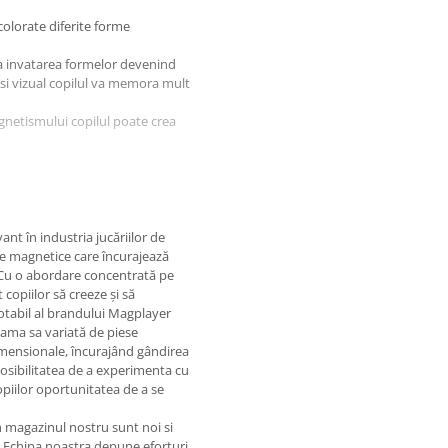
colorate diferite forme
ca invatarea formelor devenind
 si vizual copilul va memora mult
agnetismului copilul poate crea
nt în industria jucăriilor de
ție magnetice care încurajează
i. Cu o abordare concentrată pe
 copiilor să creeze și să
notabil al brandului Magplayer
e magnetice. Magnetii care se
Gama sa variată de piese
 in interiorul corpului uman pot
imensionale, încurajând gândirea
ta medicala in cazul in care
 Posibilitatea de a experimenta cu
mai mici de 3 ani. Jucaria/produsul
copiilor oportunitatea de a se
stand pericolul de sufocare sau nu
e jucariilor/produselor la
in magazinul nostru sunt noi si
odusului inainte de a da
. Echipa noastra depune eforturi