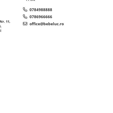
0784988888
0786966666
Nr. 11,
office@bebeluc.ro
,
i