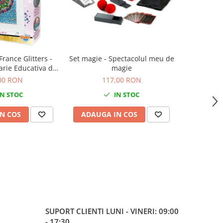
France Glitters -
Set magie - Spectacolul meu de
Discu
arie Educativa de
magie
Planet
ate pentru copii
00 RON
117,00 RON
N STOC
IN STOC
N COS
ADAUGA IN COS
ADAUG
SUPORT CLIENTI
LUNI - VINERI: 09:00
- 17:30