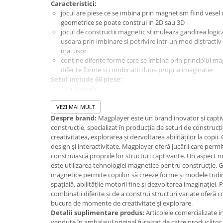
Caracteristici:
jocul are piese ce se imbina prin magnetism fiind vesel 
Jucarii cu Dinozauri
geometrice se poate construi in 2D sau 3D
Figurine cu animale domestice
jocul de constructii magnetic stimuleaza gandirea logi
Figurine plus
usoara prin imbinare si potrivire intr-un mod distractiv
mai usor
Figurine
contine diferite forme care se imbina prin principiul m
Jucarii Montessori
diferite forme si combinatii dupa propria imaginatie
Setul include 66 piese:
Nevoi speciale si sindrom Down
12 x triunghi
27 x patrat
Jucarii cu alfabet
VEZI MAI MULT
2 x hexagon
Jucarii cu cifre
15 x carduri (nemagnetice)
Despre brand:
Magplayer este un brand inovator și captiva
2 x roata dubla
construcție, specializat în producția de seturi de construc
Seturi Numberblocks
8 x baza pentru carusel
creativitatea, explorarea și dezvoltarea abilităților la copi
Jucarii de motricitate
Dimensiuni:
29 Ã‘€¦ 195 Ã‘€¦ 158 cm
design și interactivitate, Magplayer oferă jucării care permit
Varsta recomandata:
3 - 10 ani
construiască propriile lor structuri captivante. Un aspect 
Jucarii fructe si legume
Atentie!
Aceasta jucarie contine magneti sau componenet
este utilizarea tehnologiei magnetice pentru construcție. 
Puzzle-uri
lipesc unul de celalalt sau se ataseaza de un obiect metalic
magnetice permite copiilor să creeze forme și modele trid
provoca accidente grave sau mortale. Cereti imediat asisten
spațială, abilitățile motorii fine și dezvoltarea imaginației.
Puzzle clasic
magnetii sunt inghititi sau inhalati. Contraindicat copiilor 
combinații diferite și de a construi structuri variate oferă 
Puzzle incastru
poate contine piese mici care se pot inghiti sau inhala exi
bucura de momente de creativitate și explorare.
este potrivita copiilor mai mici de 3 ani. Nu lasati ambalajel
Detalii suplimentare produs:
Articolele comercializate 
Puzzle de podea
indemana copiilor. Indepartati orice ambalaj al jucariei/pr
vandute în ambalajul original furnizat de catre producător