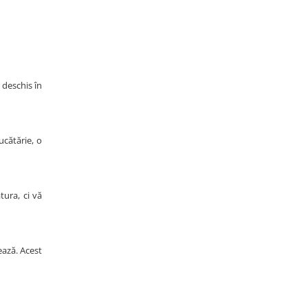
 deschis în
ucătărie, o
tura, ci vă
ează. Acest