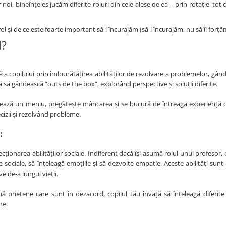
noi, bineînțeles jucăm diferite roluri din cele alese de ea – prin rotație, tot 
l și de ce este foarte important să-l încurajăm (să-l încurajăm, nu să îl forțăm
l?
 a copilului prin îmbunătățirea abilităților de rezolvare a problemelor, gândi
ață să gândească “outside the box”, explorând perspective și soluții diferite.
ează un meniu, pregătește mâncarea și se bucură de întreaga experiență cul
cizii și rezolvând probleme.
:
cționarea abilităților sociale. Indiferent dacă își asumă rolul unui profesor,
le sociale, să înțeleagă emoțiile și să dezvolte empatie. Aceste abilități sun
e de-a lungul vieții.
 prietene care sunt în dezacord, copilul tău învață să înțeleagă diferite 
re.