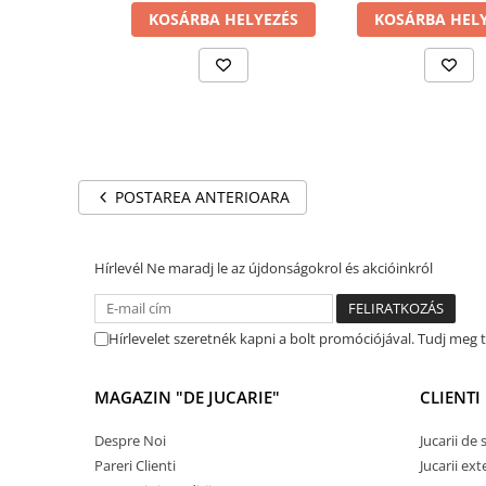
KOSÁRBA HELYEZÉS
KOSÁRBA HEL
Szemüvegtok
Táskák és zsákok
Fémdoboz
Baba kiegészítők
Baba bili
Gyerek éjjeli lámpák
POSTAREA ANTERIOARA
Gyerekszoba dekorációk
Tisztítószerek
Hírlevél
Ne maradj le az újdonságokrol és akcióinkról
Kültéri játékok
Gyerek rollerek
Hírlevelet szeretnék kapni a bolt promóciójával. Tudj meg
Kerti játékok
Gyerekhinták
MAGAZIN "DE JUCARIE"
CLIENTI
Gyerek gokartok
Despre Noi
Jucarii de
Gyerek kerékpárok
Pareri Clienti
Jucarii ext
Gyerek trambulinák