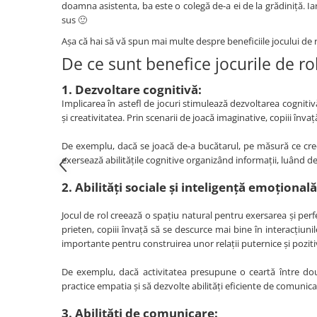
Padlók kirakós
doamna asistenta, ba este o colegă de-a ei de la grădiniță. Iar 
sus 🙂
IQ kirakós
Baba játékok
Așa că hai să vă spun mai multe despre beneficiile jocului de ro
De ce sunt benefice jocurile de ro
Fürdőjátékok
Csörgők
1. Dezvoltare cognitivă:
Fogzási játékok
Implicarea în astefl de jocuri stimulează dezvoltarea cognitivă
Érzékelést fejlesztő játékok
și creativitatea. Prin scenarii de joacă imaginative, copiii înv
Motoros játékok babáknak
De exemplu, dacă se joacă de-a bucătarul, pe măsură ce cre
Babamatracok
exersează abilitățile cognitive organizând informații, luând de
Válogató játékok
2. Abilități sociale și inteligență emoțională
Zenélő játékok babáknak
Baba kirakósok
Jocul de rol creează o spațiu natural pentru exersarea și perfe
Oktató játékok
prieten, copiii învață să se descurce mai bine în interacțiuni
importante pentru construirea unor relații puternice și pozitiv
STEM játékok
Mágneses játékok
De exemplu, dacă activitatea presupune o ceartă între două
practice empatia și să dezvolte abilități eficiente de comunica
Társasjátékok
Logikai játékok
3. Abilități de comunicare: