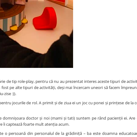
ie de tip role-play, pentru că nu au prezentat interes aceste tipuri de activi
 fost pe alte tipuri de activități, deși mai încercam uneori să facem împreun
-zise :)).
ru jocurile de rol. A primit și de ziua ei un joc cu ponei și prințese de la co
este domnișoara doctor și noi (mami și tati) suntem pe rând pacienții ei. Are
re îi captează foarte mult atenția acum.
 câte o persoană din personalul de la grădiniță – ba este doamna educatoa