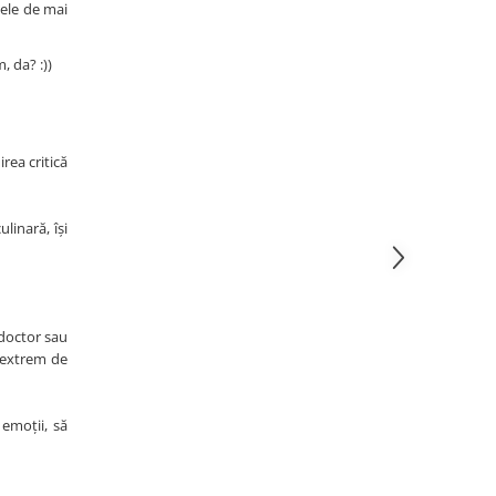
cele de mai
, da? :))
rea critică
inară, își
 doctor sau
t extrem de
emoții, să