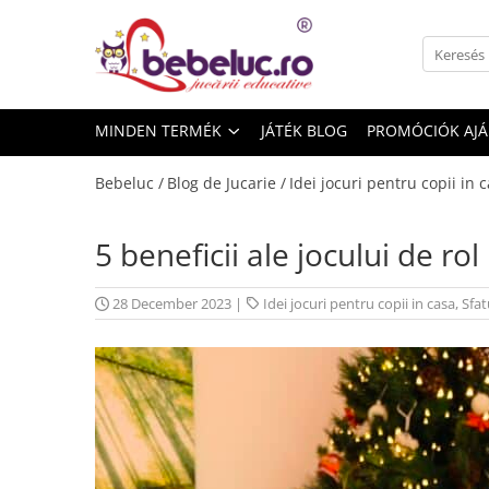
Minden termék
Játékok életkor szerint
MINDEN TERMÉK
JÁTÉK BLOG
PROMÓCIÓK AJ
Oktató játékok
Építő készletek gyerekeknek
Bebeluc /
Blog de Jucarie /
Idei jocuri pentru copii in c
Építő készletek
Mágneses játékok
5 beneficii ale jocului de rol
Építőkockák
Kísérleti készletek gyerekeknek
28 December 2023
|
Idei jocuri pentru copii in casa
,
Sfat
Az emberi test szervei
Játékrobotok
Kreativitást fejlesztő játékok
Lucru manual copii
Gyurma
Rajzkészletek