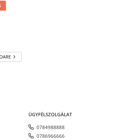
S
KOSÁRBA HELYEZÉS
KOSÁRBA HELYEZÉS
TOARE
ÜGYFÉLSZOLGÁLAT
0784988888
0786966666