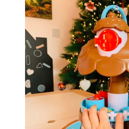
Festőkészletek gyerekeknek
Gyerek tetoválások
Kinetikus homok
Interaktív játékok
Gyerek projektorok
Zenei eszközök gyerekeknek
Zenélő körhinták
Szerepjátékok
Mesemondás
Gyerekkonyhák
Gyerek munkapadok
Kézbábok
Babaházak
Varázs fúrógép
Gyerek Halloween jelmezek
Reborn babák
Játékállatok