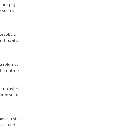
r un spațiu
e succes în
dezvoltă un
nd pozitiv
ă roluri cu
ăți sunt de
r-un astfel
promisului,
 povestește
va, nu din