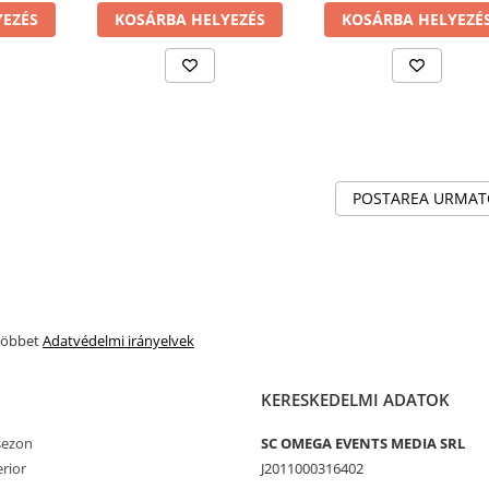
YEZÉS
KOSÁRBA HELYEZÉS
KOSÁRBA HELYEZÉ
POSTAREA URMA
 többet
Adatvédelmi irányelvek
KERESKEDELMI ADATOK
 sezon
SC OMEGA EVENTS MEDIA SRL
erior
J2011000316402