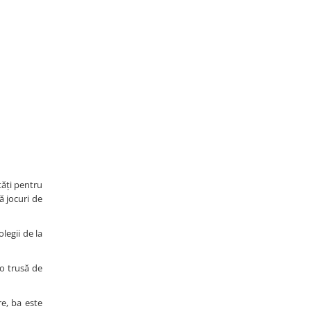
tăți pentru
ă jocuri de
legii de la
 o trusă de
re, ba este