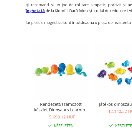
Ajándékok 7 éves gyerekeknek
Îți recomand și un joc de rol tare simpatic, potrivit și p
înghețată
de la Klorofil. Dacă folosești codul de reducere L
Ajándékok 8 éves gyerekeknek
Iar piesele magnetice sunt intotdeauna o piesa de rezistenta i
Ajándékok 9 éves gyerekeknek
Ajándékok 10 éves gyerekeknek
Ajándékok 11 éves gyerekeknek
Ajándékok 12 éves gyerekeknek
Iskolai felszerelések
Fiú tolltartók
Lány tolltartók
Fiú hátizsákok
Gyerek esernyők
Gyerek naplók
Rendezett/számozott
Játékos dinosza
készlet Dinosaurs Learning
12.140,32 H
Gyerek rekeszes ételhordók
Resources, 39 x 26 x 7 cm,
15.690,12 HUF
3-6 év, többszínű
Lány hátizsákok
KÉSZLETEN
KÉSZLET
Papír-írószer