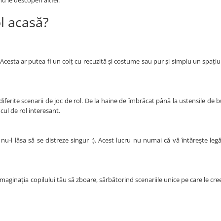
l acasă?
Acesta ar putea fi un colț cu recuzită și costume sau pur și simplu un spațiu
n diferite scenarii de joc de rol. De la haine de îmbrăcat până la ustensile de b
cul de rol interesant.
u, nu-l lăsa să se distreze singur :). Acest lucru nu numai că vă întărește legă
 imaginația copilului tău să zboare, sărbătorind scenariile unice pe care le cre