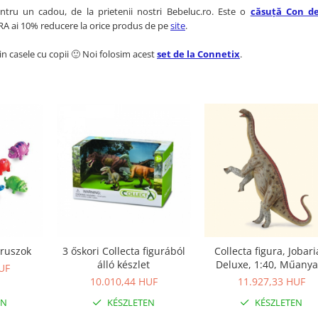
entru un cadou, de la prietenii nostri Bebeluc.ro. Este o
căsuță Con d
ARA ai 10% reducere la orice produs de pe
site
.
n casele cu copii 🙂 Noi folosim acest
set de la Connetix
.
uruszok
3 őskori Collecta figurából
Collecta figura, Jobari
álló készlet
Deluxe, 1:40, Műanya
UF
Többszínű
10.010,44 HUF
11.927,33 HUF
EN
KÉSZLETEN
KÉSZLETEN