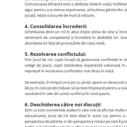
Comunicarea eficientă este o abilitate cheie în viață, indiferen
Memóriajátékok
sigur pentru a-și exersa exprimarea, articularea gândurilor și
Betűs játékok
școală, relații și locurile de muncă viitoare.
Számos játékok
4. Consolidarea încrederii:
Schimbarea dintr-un rol în altul crește stima de sine și încr
Ügyességi játékok
sentiment de competență și încredere în abilitățile lor. A
Kártyajátékok
abordarea lor față de provocările din viața reală.
Interaktív játékok
5. Rezolvarea conflictului:
Padlójátékok
Prin jocul de rol, copiii învață să gestioneze conflictele î
colegii de joacă, copiii dobândesc experiență valoroasă în g
Válogatott könyvek
neprețuit în rezolvarea conflictelor mai târziu în viață.
Könyvek 1 éves gyerekeknek
De exemplu, în timpul unui joc cu pirați, apare un dezacord cu 
Könyvek 2 éves gyerekeknek
de joc în care pirații trebuie să lucreze împreună pentru a na
Könyvek 3 éves gyerekeknek
rezolvând în cele din urmă conflictul în mod pașnic.
Könyvek 4 éves gyerekeknek
6. Deschiderea către noi discuții
Știm cu toții momentele acelea în care vrei să afli mai multe 
Könyvek 5 éves gyerekeknek
educatoarea. Jocul de rol este ideal în acest caz pentru a
Könyvek 6 éves gyerekeknek
perspectiva de părinte, ci din perspectiva rolului pe care îl joci
Astfel, poți identifica emoții și afla lucruri pe care e posibil să 