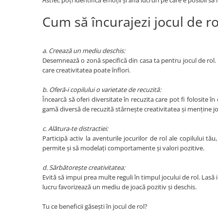
Könyvek 8 éves gyerekeknek
Interaktív könyvek
Cum să încurajezi jocul de ro
Színező könyvek
Ajándékok gyerekeknek
a. Creează un mediu deschis:
Gyerek órák
Desemnează o zonă specifică din casa ta pentru jocul de rol. 
care creativitatea poate înflori.
Zenélő dobozok
Idei cadou fetite
b. Oferă-i copilului o varietate de recuzită:
Încearcă să oferi diversitate în recuzita care pot fi folosite î
Baba ajándékok
gamă diversă de recuzită stârnește creativitatea și menține jo
Olcsó ajándékok gyerekeknek
c. Alătura-te distractiei:
Keresztelő ajándékok
Participă activ la aventurile jocurilor de rol ale copilului tă
permite și să modelați comportamente și valori pozitive.
Ajándékok 2 éves gyerekeknek
Ajándékok 3 éves gyerekeknek
d. Sărbătorește creativitatea:
Evită să impui prea multe reguli în timpul jocului de rol. Lasă
Ajándékok 4 éves gyerekeknek
lucru favorizează un mediu de joacă pozitiv și deschis.
Ajándékok 5 éves gyerekeknek
Tu ce beneficii găsești în jocul de rol?
Ajándékok 6 éves gyerekeknek