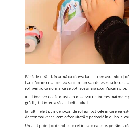
Dínós játékok
Háziállat figurák
Plüss figurák
Figurine
Montessori játékok
Különleges igények és Down-
szindróma
Ábécés játékok
Számos játékok
Până de curând, în urmă cu câteva luni, nu am avut nicio jucăr
Numberblocks készletek
Lara. Am încercat mereu să îi urmăresc interesele și focusul a
Motoros készségfejlesztő játékok
rol (pentru că normal că se pot face și fără jocuri/jucării propriu
În ultima perioadă totuși, am observat un interes mai mare pent
Gyümölcs- és zöldségjátékok
grădi și tot încerca să ia diferite roluri.
Kirakós játékok
Iar ultimele tipuri de jocuri de rol au fost cele în care ea 
Klasszikus kirakós
doctor mai veche, care a fost uitată o perioadă în dulap, și ca
Formakirakós
Un alt tip de joc de rol este cel în care ea este, pe rând,