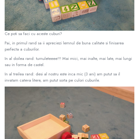
Fürdőjátékok
Csörgők
Fogzási játékok
Érzékelést fejlesztő játékok
Ce poti sa faci cu aceste cuburi?
Motoros játékok babáknak
Pai, in primul rand sa ii apreciezi lemnul de buna calitate si finisarea
Babamatracok
perfecta a cuburilor.
Válogató játékok
In al doilea rand: turnuleteeee!!! Mai mici, mai inalte, mai late, mai lungi
Zenélő játékok babáknak
sau in forma de castel.
Baba kirakósok
In al treilea rand: desi al nostru este inca mic (3 ani) am putut sa il
invatam cateva litere, am putut sorta pe culori cuburile.