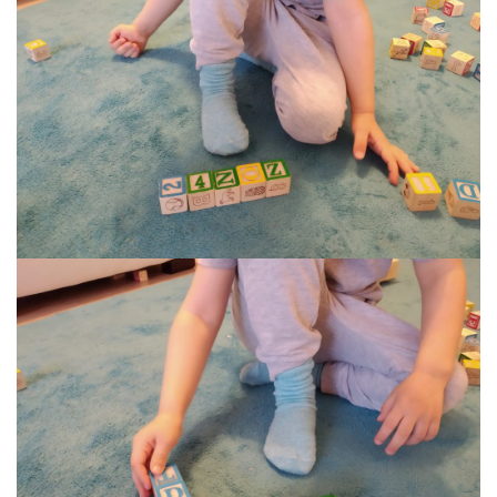
Plüss figurák
Figurine
Montessori játékok
Különleges igények és Down-
szindróma
Ábécés játékok
Számos játékok
Numberblocks készletek
Motoros készségfejlesztő játékok
Gyümölcs- és zöldségjátékok
Kirakós játékok
Klasszikus kirakós
Formakirakós
Padlók kirakós
IQ kirakós
Baba játékok