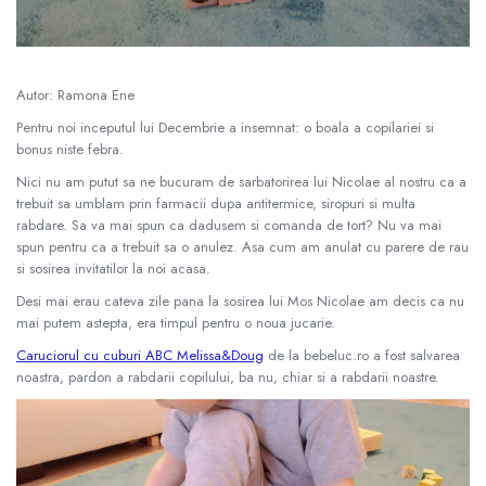
Kinetikus homok
Ajándékok 8 éves gyerekeknek
Interaktív játékok
Ajándékok 9 éves gyerekeknek
Gyerek projektorok
Ajándékok 10 éves gyerekeknek
Autor: Ramona Ene
Zenei eszközök gyerekeknek
Ajándékok 11 éves gyerekeknek
Zenélő körhinták
Pentru noi inceputul lui Decembrie a insemnat: o boala a copilariei si
bonus niste febra.
Szerepjátékok
Ajándékok 12 éves gyerekeknek
Nici nu am putut sa ne bucuram de sarbatorirea lui Nicolae al nostru ca a
Mesemondás
trebuit sa umblam prin farmacii dupa antitermice, siropuri si multa
Gyerekkonyhák
rabdare. Sa va mai spun ca dadusem si comanda de tort? Nu va mai
Gyerek munkapadok
spun pentru ca a trebuit sa o anulez. Asa cum am anulat cu parere de rau
si sosirea invitatilor la noi acasa.
Kézbábok
Desi mai erau cateva zile pana la sosirea lui Mos Nicolae am decis ca nu
Babaházak
mai putem astepta, era timpul pentru o noua jucarie.
Varázs fúrógép
Caruciorul cu cuburi ABC Melissa&Doug
de la bebeluc.ro a fost salvarea
Gyerek Halloween jelmezek
noastra, pardon a rabdarii copilului, ba nu, chiar si a rabdarii noastre.
Reborn babák
Játékállatok
Dínós játékok
Háziállat figurák