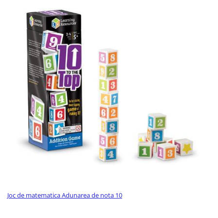
Fürdőjátékok
Csörgők
Fogzási játékok
Érzékelést fejlesztő játékok
Motoros játékok babáknak
Babamatracok
Válogató játékok
Zenélő játékok babáknak
Baba kirakósok
Joc de matematica Adunarea de nota 10