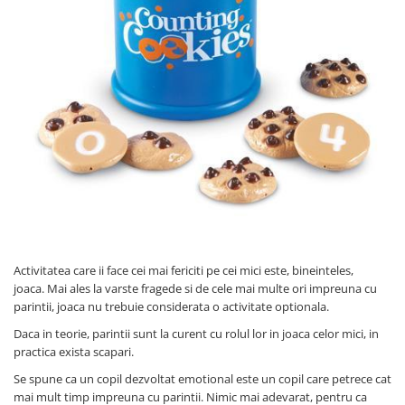
Kinetikus homok
Ajándékok 8 éves gyerekeknek
Interaktív játékok
Ajándékok 9 éves gyerekeknek
Gyerek projektorok
Ajándékok 10 éves gyerekeknek
Zenei eszközök gyerekeknek
Ajándékok 11 éves gyerekeknek
Zenélő körhinták
Szerepjátékok
Ajándékok 12 éves gyerekeknek
Mesemondás
Gyerekkonyhák
Gyerek munkapadok
Kézbábok
Babaházak
Activitatea care ii face cei mai fericiti pe cei mici este, bineinteles,
Varázs fúrógép
joaca. Mai ales la varste fragede si de cele mai multe ori impreuna cu
Gyerek Halloween jelmezek
parintii, joaca nu trebuie considerata o activitate optionala.
Reborn babák
Daca in teorie, parintii sunt la curent cu rolul lor in joaca celor mici, in
Játékállatok
practica exista scapari.
Dínós játékok
Se spune ca un copil dezvoltat emotional este un copil care petrece cat
Háziállat figurák
mai mult timp impreuna cu parintii. Nimic mai adevarat, pentru ca