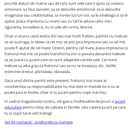
jocurile alaturi de mama sau de tata sunt cele care ii ajuta sa creasca
Plüss figurák
armonios, sa faca asocieri, sa se dezvolte emotional, sa-si dezvolte
Figurine
imaginatia sau creativitatea, sa invete lucruri noi, sa le inteleaga si sa le
aplice. Joaca impreuna cu mami sau cu tati le aduce celor mici
Montessori játékok
siguranta, incredere si, nu in cele din urma, fericire.
Különleges igények és Down-
Chiar si atunci cand exista doi sau mai multi fratiori, parintii nu trebuie
szindróma
sa se sustraga, in ideea ca cei mici se pot juca impreuna sau ca cel mic
Ábécés játékok
poate fi ajutat de cel mare. Uneori, pentru cel mare, joaca impreuna cu
fratiorul mai mic se poate transforma intr-o povara deoarece trebuie
Számos játékok
sa se joace cu jucarii care nu sunt adaptate varstei sale. Cel mare
Numberblocks készletek
trebuie sa aiba grija ca fratiorul sau sa nu se loveasca, etc. Astfel,
intervine stresul, plictiseala, oboseala.
Motoros készségfejlesztő játékok
Daca unul dintre parinti este prezent, fratiorul mai mare ar
Gyümölcs- és zöldségjátékok
constientiza ca responsabilitatea nu mai este in mainile lui si ca se
Kirakós játékok
poate juca in liniste, chiar si cu jucarii pentru copii mai mici.
Klasszikus kirakós
In cadrul magazinului nostru, vei gasi o multitudine de jocuri si
jucarii
educative
pentru timp de calitate in familie. Iata cateva jucarii pe care
Formakirakós
tu si copiii tai le veti indragi:
Padlók kirakós
Set de numarat - prajiturele cu numere
IQ kirakós
Baba játékok