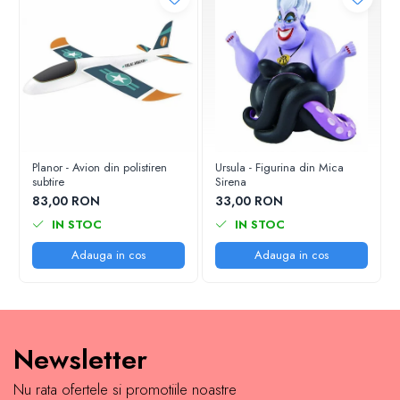
Planor - Avion din polistiren
Ursula - Figurina din Mica
subtire
Sirena
83,00 RON
33,00 RON
IN STOC
IN STOC
Adauga in cos
Adauga in cos
Newsletter
Nu rata ofertele si promotiile noastre