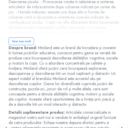
Jucarii de baie
Descrierea jocului: - Provocarea consta in selectarea si sortarea
articolelor de imbracaminte dupa culoarea indicata pe cartea de
Zornaitoare
joc. - Hainele trebuiesc asezate una dupa alta in functie de
Jucarii dentitie
culoarea cartii si de pozitia si orientarea cuierului indicata de
conducatorul jocului.- Copiii vor afla diferentele dintre fenomenele
Jucarii senzoriale
atmosferice prin intermediul cartilor care arata o zi insorita
Jucarii motrice pentru bebelusi
inzapezita tulbure sau ploioasa si vesmintele reprezentate in
imagini. In plus vor invata cum sa aleaga cele mai potrivite haine in
Saltele de activitati pentru bebe
Vezi mai mult
functie de vreme. Varsta: 3-6 ani Gen: Baieti Avertismente:
Jucarii de sortat
Despre brand:
Miniland este un brand de încredere și inovator
Contraindicat copiilor mai mici de 3 ani. Jucaria/produsul poate
în lumea jucăriilor educative, cunoscut pentru gama sa variată de
Jucarii muzicale bebelusi
contine piese mici care se pot inghiti sau inhala existand pericolul
produse care încurajează dezvoltarea abilităților cognitive, sociale
de sufocare sau nu este potrivita copiilor mai mici de 3 ani. Nu
Puzzle bebelusi
și motorii la copii. Cu o abordare concentrată pe calitate și
lasati ambalajele jucariilor/produselor la indemana copiilor.
învățare, Miniland oferă jucării care încurajează explorarea,
Indepartati orice ambalaj al jucariei/produsului inainte de a da
descoperirea și dezvoltarea într-un mod captivant și distractiv. Un
jucaria/produsul copilului. Va rugam sa supravegheati copilul in
aspect notabil al brandului Miniland este accentul său pe
timp ce se joaca/foloseste acest produs. Pastrati instructiunile si
dezvoltarea copiilor. Gama lor diversificată cuprinde jucării de
etichetele pentru referinte viitoare. Pastrati jucaria/produsul departe
construcție, puzzle-uri, jocuri de rol și multe altele, care sunt
de foc; feriti jucaria/produsul de temperaturi ridicate si umiditate. -
concepute pentru a stimula abilitățile cognitive, motorii și sociale
Acest reper este nou si comercializat in ambalajul original pus la
ale copiilor. Aceasta oferă oportunitatea de a învăța prin joacă și
dispozitie de catre producator. Imaginile disponibile au caracter
de a dezvolta într-un mod interactiv și distractiv.
orientativ si informativ. Nuanta, tonul si intensitatea culorii din
pozele produsului pot varia in functie de ecranul de pe care se
Detalii suplimentare produs:
Articolele comercializate in
vizualizeaza magazinul online.
magazinul nostru sunt noi si vandute în ambalajul original furnizat
de catre producător. Echipa noastra depune eforturi pentru a
menține informațiile prezentate in acest ecran cât mai actuale.