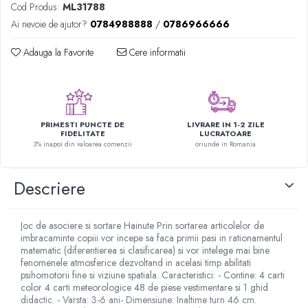
Cod Produs:
ML31788
Figurine plus
Ai nevoie de ajutor?
0784988888
/
0786966666
Figurine
Jucarii Montessori
Adauga la Favorite
Cere informatii
Nevoi speciale si sindrom Down
Jucarii cu alfabet
Jucarii cu cifre
PRIMESTI PUNCTE DE
LIVRARE IN 1-2 ZILE
FIDELITATE
LUCRATOARE
Seturi Numberblocks
3% inapoi din valoarea comenzii
oriunde in Romania
Jucarii de motricitate
Jucarii fructe si legume
Descriere
Puzzle-uri
Puzzle clasic
Joc de asociere si sortare Hainute Prin sortarea articolelor de
Puzzle incastru
imbracaminte copiii vor incepe sa faca primii pasi in rationamentul
matematic (diferentierea si clasificarea) si vor intelege mai bine
Puzzle de podea
fenomenele atmosferice dezvoltand in acelasi timp abilitati
IQ puzzle
psihomotorii fine si viziune spatiala. Caracteristici: - Contine: 4 carti
color 4 carti meteorologice 48 de piese vestimentare si 1 ghid
Jucarii bebelusi
didactic. - Varsta: 3-6 ani- Dimensiune: Inaltime turn 46 cm.