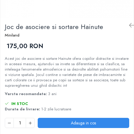
Nisip kinetic
Cadou copii 8 ani
Jucarii interactive
Cadou copii 9 ani
Proiector pentru copii
Joc de asociere si sortare Hainute
Cadou copii 10 ani
Instrumente muzicale pentru copii
Cadou copii 11 ani
Caruseluri muzicale
Miniland
Joc de rol
Cadou copii 12 ani
175,00 RON
Storytelling
Acest joc de asociere si sortare Hainute ofera copiilor distractie si invatare
Bucatarii pentru copii
in aceeasi masura, ajutandu-i sa invete sa diferentieze si sa clasifice, sa
Banc de lucru pentru copii
inteleaga fenomenele atmosferice si sa dezvolte abilitati psihomotorii fine
si viziune spatiala. Jocul contine o varietate de piese de imbracaminte si
Papusi de mana
carti colorate ce ii provoaca pe copii sa sorteze si sa asocieze, toate sub
Casa de papusi
supravegherea unui ghid didactic int
Bormasina magica
Varsta recomandata:
3 ani
Costum Halloween Copii
IN STOC
Papusi si Bebelusi Reborn
Durata de livrare:
1-2 zile lucratoare
Animale de jucarie
Adauga in cos
Jucarii cu Dinozauri
Figurine cu animale domestice