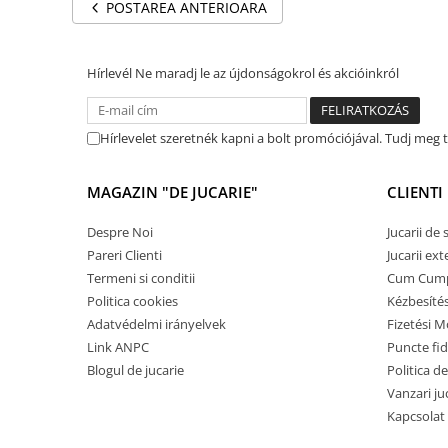
Könyvek 8 éves gyerekeknek
POSTAREA ANTERIOARA
Interaktív könyvek
Színező könyvek
Hírlevél
Ne maradj le az újdonságokrol és akcióinkról
Ajándékok gyerekeknek
Gyerek órák
Hírlevelet szeretnék kapni a bolt promóciójával. Tudj meg
Zenélő dobozok
Idei cadou fetite
MAGAZIN "DE JUCARIE"
CLIENTI
Baba ajándékok
Despre Noi
Jucarii de
Olcsó ajándékok gyerekeknek
Pareri Clienti
Jucarii ext
Keresztelő ajándékok
Termeni si conditii
Cum Cum
Politica cookies
Kézbesíté
Ajándékok 2 éves gyerekeknek
Adatvédelmi irányelvek
Fizetési 
Ajándékok 3 éves gyerekeknek
Link ANPC
Puncte fi
Ajándékok 4 éves gyerekeknek
Blogul de jucarie
Politica de
Vanzari ju
Ajándékok 5 éves gyerekeknek
Kapcsolat
Ajándékok 6 éves gyerekeknek