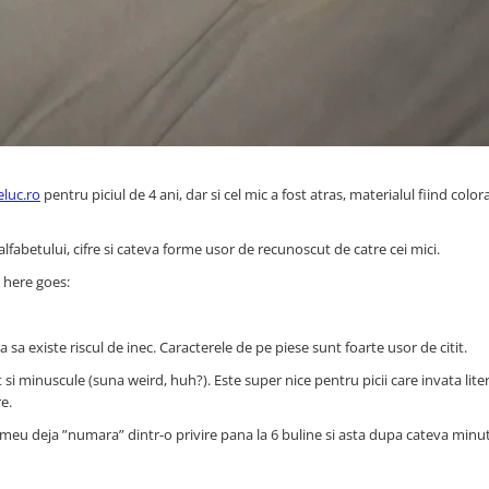
luc.ro
pentru piciul de 4 ani, dar si cel mic a fost atras, materialul fiind color
alfabetului, cifre si cateva forme usor de recunoscut de catre cei mici.
o here goes:
ara sa existe riscul de inec. Caracterele de pe piese sunt foarte usor de citit.
t si minuscule (suna weird, huh?). Este super nice pentru picii care invata lite
e.
l meu deja ”numara” dintr-o privire pana la 6 buline si asta dupa cateva minu