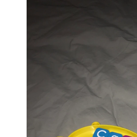
Festőkészletek gyerekeknek
Gyerek tetoválások
Kinetikus homok
Interaktív játékok
Gyerek projektorok
Zenei eszközök gyerekeknek
Zenélő körhinták
Szerepjátékok
Mesemondás
Gyerekkonyhák
Gyerek munkapadok
Kézbábok
Babaházak
Varázs fúrógép
Gyerek Halloween jelmezek
Reborn babák
Játékállatok