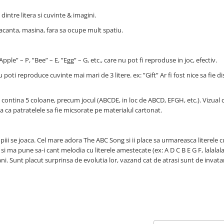
dintre litera si cuvinte & imagini.
 vacanta, masina, fara sa ocupe mult spatiu.
ple” – P, ”Bee” – E, ”Egg” – G, etc., care nu pot fi reproduse in joc, efectiv.
poti reproduce cuvinte mai mari de 3 litere. ex: ”Gift” Ar fi fost nice sa fie d
a contina 5 coloane, precum jocul (ABCDE, in loc de ABCD, EFGH, etc.). Vizual 
 ca patratelele sa fie micsorate pe materialul cartonat.
ii se joaca. Cel mare adora The ABC Song si ii place sa urmareasca literele c
 si ma pune sa-i cant melodia cu literele amestecate (ex: A D C B E G F, lalalala
ani. Sunt placut surprinsa de evolutia lor, vazand cat de atrasi sunt de invata