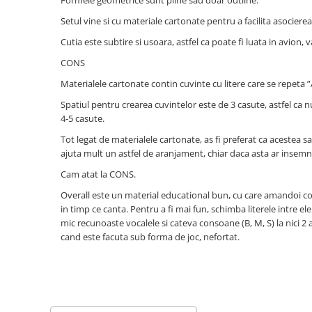
Memóriajátékok
Setul vine si cu materiale cartonate pentru a facilita asocierea 
Betűs játékok
Cutia este subtire si usoara, astfel ca poate fi luata in avion,
Számos játékok
CONS
Ügyességi játékok
Materialele cartonate contin cuvinte cu litere care se repeta ”Ap
Kártyajátékok
Spatiul pentru crearea cuvintelor este de 3 casute, astfel ca nu 
4-5 casute.
Interaktív játékok
Tot legat de materialele cartonate, as fi preferat ca acestea s
Padlójátékok
ajuta mult un astfel de aranjament, chiar daca asta ar insemna
Válogatott könyvek
Cam atat la CONS.
Könyvek 1 éves gyerekeknek
Overall este un material educational bun, cu care amandoi copi
Könyvek 2 éves gyerekeknek
in timp ce canta. Pentru a fi mai fun, schimba literele intre ele
mic recunoaste vocalele si cateva consoane (B, M, S) la nici 2 
Könyvek 3 éves gyerekeknek
cand este facuta sub forma de joc, nefortat.
Könyvek 4 éves gyerekeknek
Könyvek 5 éves gyerekeknek
Könyvek 6 éves gyerekeknek