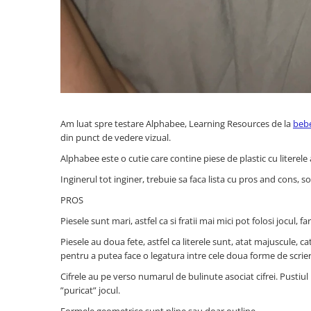
Padlók kirakós
IQ kirakós
Baba játékok
Fürdőjátékok
Csörgők
Fogzási játékok
Érzékelést fejlesztő játékok
Am luat spre testare Alphabee, Learning Resources de la
bebe
Motoros játékok babáknak
din punct de vedere vizual.
Babamatracok
Alphabee este o cutie care contine piese de plastic cu literele 
Válogató játékok
Inginerul tot inginer, trebuie sa faca lista cu pros and cons, s
Zenélő játékok babáknak
PROS
Baba kirakósok
Piesele sunt mari, astfel ca si fratii mai mici pot folosi jocul, f
Oktató játékok
STEM játékok
Piesele au doua fete, astfel ca literele sunt, atat majuscule, ca
pentru a putea face o legatura intre cele doua forme de scrier
Mágneses játékok
Cifrele au pe verso numarul de bulinute asociat cifrei. Pustiu
Társasjátékok
”puricat” jocul.
Logikai játékok
Formele geometrice sunt pline sau doar outline.