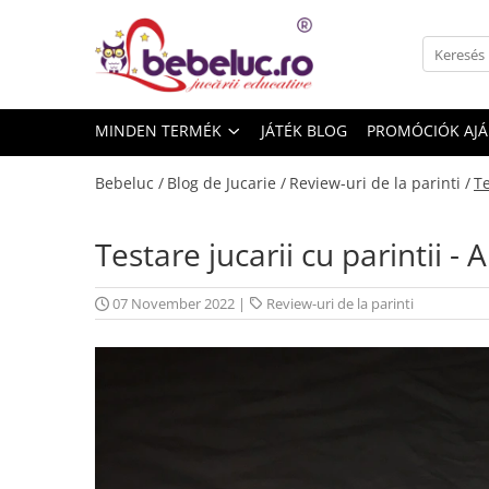
Minden termék
Játékok életkor szerint
MINDEN TERMÉK
JÁTÉK BLOG
PROMÓCIÓK AJ
Oktató játékok
Építő készletek gyerekeknek
Bebeluc /
Blog de Jucarie /
Review-uri de la parinti /
Te
Építő készletek
Mágneses játékok
Testare jucarii cu parintii 
Építőkockák
Kísérleti készletek gyerekeknek
07 November 2022
|
Review-uri de la parinti
Az emberi test szervei
Játékrobotok
Kreativitást fejlesztő játékok
Lucru manual copii
Gyurma
Rajzkészletek