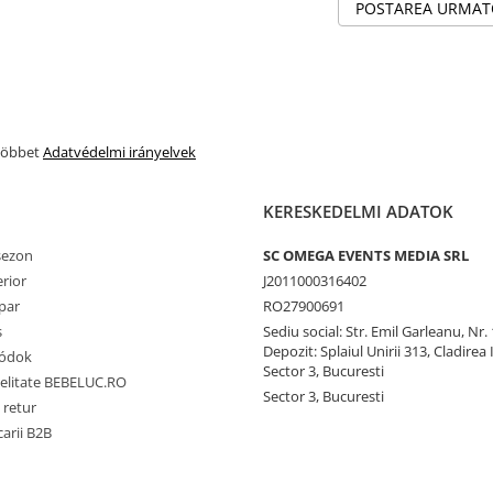
POSTAREA URMA
 többet
Adatvédelmi irányelvek
KERESKEDELMI ADATOK
 sezon
SC OMEGA EVENTS MEDIA SRL
erior
J2011000316402
par
RO27900691
s
Sediu social: Str. Emil Garleanu, Nr.
Depozit: Splaiul Unirii 313, Cladirea 
Módok
Sector 3, Bucuresti
delitate BEBELUC.RO
Sector 3, Bucuresti
 retur
carii B2B