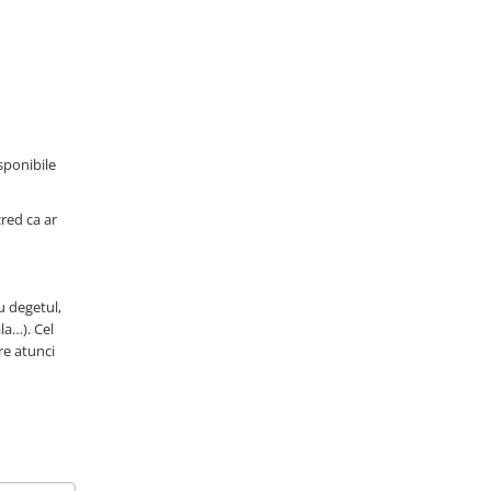
isponibile
cred ca ar
u degetul,
la…). Cel
re atunci