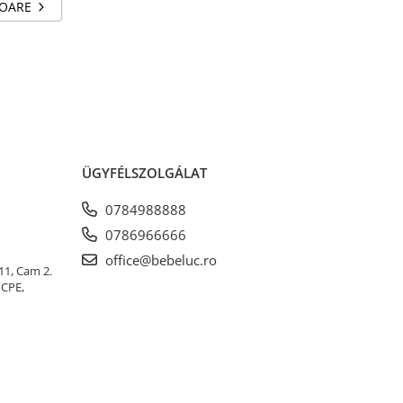
TOARE
ÜGYFÉLSZOLGÁLAT
0784988888
0786966666
office@bebeluc.ro
 11, Cam 2.
ICPE,