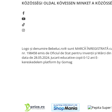
KÖZÖSSÉGI OLDAL
KÖVESSEN MINKET A KÖZÖSS
Ajándékok 7 éves gyerekeknek
Ajándékok 8 éves gyerekeknek
Ajándékok 9 éves gyerekeknek
Ajándékok 10 éves gyerekeknek
Ajándékok 11 éves gyerekeknek
Ajándékok 12 éves gyerekeknek
Logo și denumire Bebeluc.ro® sunt MARCĂ ÎNREGISTRATĂ c
Iskolai felszerelések
nr. 198458 emis de Oficiul de Stat pentru Invenții și Mărci din
Fiú tolltartók
data de 28.05.2024. Jucarii educative copii 0-12 ani
E-
kereskedelem platform by Gomag
Lány tolltartók
Fiú hátizsákok
Gyerek esernyők
Gyerek naplók
Gyerek rekeszes ételhordók
Lány hátizsákok
Papír-írószer