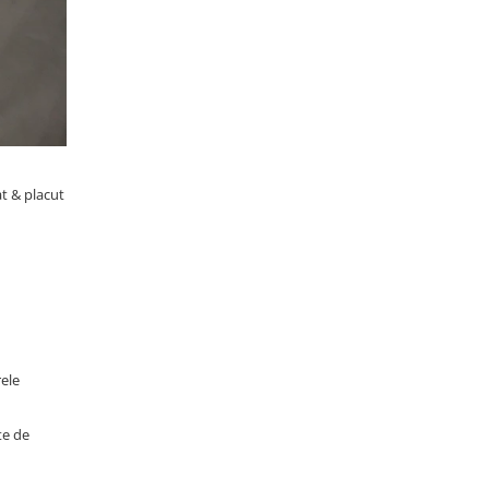
at & placut
rele
te de