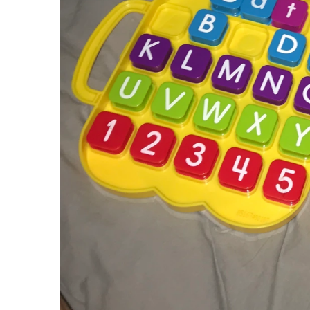
Dínós játékok
Háziállat figurák
Plüss figurák
Figurine
Montessori játékok
Különleges igények és Down-
szindróma
Ábécés játékok
Számos játékok
Numberblocks készletek
Motoros készségfejlesztő játékok
Gyümölcs- és zöldségjátékok
Kirakós játékok
Klasszikus kirakós
Formakirakós