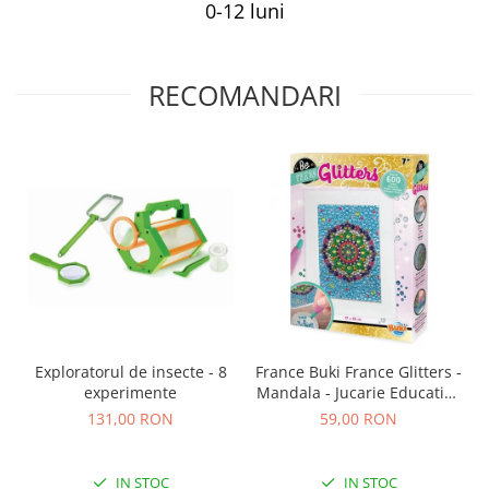
0-12 luni
RECOMANDARI
Exploratorul de insecte - 8
France Buki France Glitters -
experimente
Mandala - Jucarie Educativa
de inalta calitate pentru
131,00 RON
59,00 RON
copii
IN STOC
IN STOC