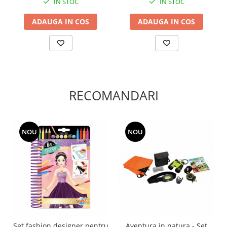
IN STOC
IN STOC
Jucarii de baie
Zornaitoare
ADAUGA IN COS
ADAUGA IN COS
Jucarii dentitie
Jucarii senzoriale
Jucarii motrice pentru bebelusi
Saltele de activitati pentru bebe
Jucarii de sortat
RECOMANDARI
Jucarii muzicale bebelusi
Puzzle bebelusi
NOU
NOU
Set fashion designer pentru
Aventura in natura - Set