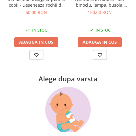
copii - Deseneaza rochii de
binoclu, lampa, busola,
seara
pedometru si rucsac
60,00 RON
150,00 RON
IN STOC
IN STOC
ADAUGA IN COS
ADAUGA IN COS
Alege dupa varsta