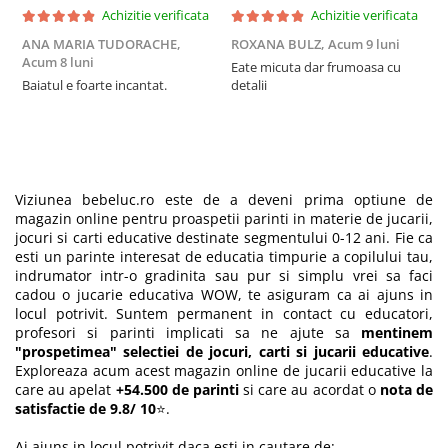
Achizitie verificata
Achizitie verificata
ANA MARIA TUDORACHE,
ROXANA BULZ,
Acum 9 luni
L
Acum 8 luni
A
Eate micuta dar frumoasa cu
Baiatul e foarte incantat.
detalii
F
A
b
c
Viziunea bebeluc.ro este de a deveni prima optiune de
magazin online pentru proaspetii parinti in materie de jucarii,
jocuri si carti educative destinate segmentului 0-12 ani. Fie ca
esti un parinte interesat de educatia timpurie a copilului tau,
indrumator intr-o gradinita sau pur si simplu vrei sa faci
cadou o jucarie educativa WOW, te asiguram ca ai ajuns in
locul potrivit. Suntem permanent in contact cu educatori,
profesori si parinti implicati sa ne ajute sa
mentinem
"prospetimea" selectiei de jocuri, carti si jucarii educative
.
Exploreaza acum acest magazin online de jucarii educative la
care au apelat
+54.500 de parinti
si care au acordat o
nota de
satisfactie de 9.8/ 10
⭐.
Ai ajuns in locul potrivit daca esti in cautare de: