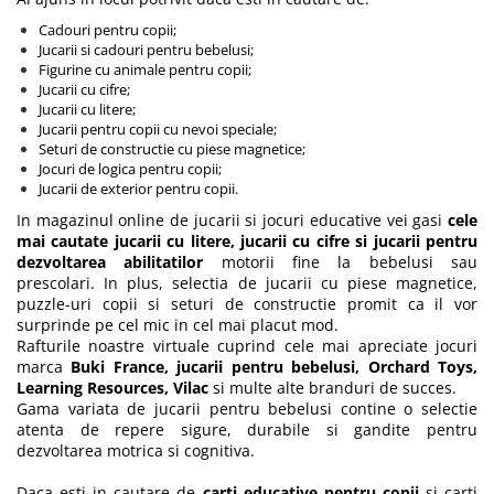
Cadouri pentru copii
;
Jucarii si cadouri pentru bebelusi
;
Figurine cu animale pentru copii
;
Jucarii cu cifre
;
Jucarii cu litere
;
Jucarii pentru copii cu nevoi speciale
;
Seturi de constructie cu piese magnetice
;
Jocuri de logica pentru copii
;
Jucarii de exterior pentru copii
.
In magazinul online de jucarii si
jocuri educative
vei gasi
cele
mai cautate jucarii cu litere, jucarii cu cifre si jucarii pentru
dezvoltarea abilitatilor
motorii fine la bebelusi sau
prescolari. In plus, selectia de jucarii cu piese magnetice,
puzzle-uri copii si seturi de constructie promit ca il vor
surprinde pe cel mic in cel mai placut mod.
Rafturile noastre virtuale cuprind cele mai apreciate jocuri
marca
Buki France, jucarii pentru bebelusi
, Orchard Toys,
Learning Resources, Vilac
si multe alte branduri de succes.
Gama variata de
jucarii pentru bebelusi
contine o selectie
atenta de repere sigure, durabile si gandite pentru
dezvoltarea motrica si cognitiva.
Daca esti in cautare de
carti educative pentru copii
si carti