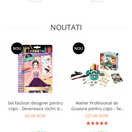
Figurine plus
Figurine
Jucarii Montessori
NOUTATI
Nevoi speciale si sindrom Down
Jucarii cu alfabet
NOU
NOU
Jucarii cu cifre
Seturi Numberblocks
Jucarii de motricitate
Jucarii fructe si legume
Puzzle-uri
Puzzle clasic
Puzzle incastru
Set fashion designer pentru
Atelier Profesional de
copii - Deseneaza rochii de
Gravura pentru copii - Set
Puzzle de podea
seara
indemanare
60,00 RON
221,00 RON
IQ puzzle
Jucarii bebelusi