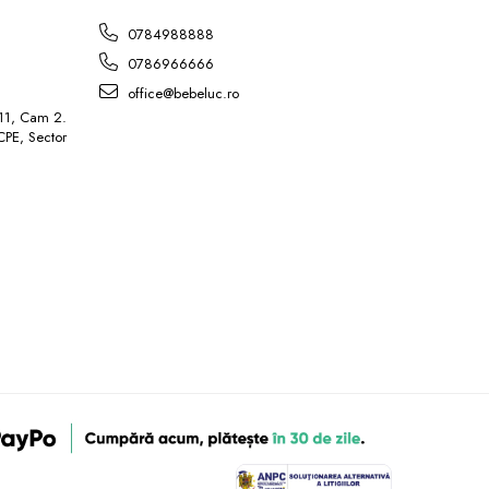
L
0784988888
0786966666
office@bebeluc.ro
 11, Cam 2.
ICPE, Sector