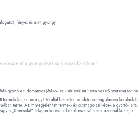
ogatott, fényes és matt gyöngy
 rendezze el a gyöngyöket az öntapadó táblán!
ték-gyártó a tudományos játékok és kísérletek területén vezető szerepet tölt b
tt termékek újak, és a gyártó által biztosított eredeti csomagolásban kerülnek
ában tartsa. Az itt megjelenített termék- és csomagolási képek a gyártók által
agy a „Kapcsolat” űrlapon keresztül közölt észrevételeket azonnal kezeljük.
tonsági utasításokat!
 benne lévő kis részek miatt, amelyek lenyelhetők!