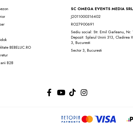
 sezon
SC OMEGA EVENTS MEDIA SR
rior
J2011000316402
ar
RO27900691
Sediu social: Str. Emil Garleanu, Nr.
Depozit: Splaiul Unirii 313, Cladirea 
ódok
3, Bucuresti
elitate BEBELUC.RO
Sector 3, Bucuresti
 retur
carii B2B