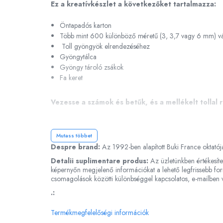
Ez a kreatívkészlet a következőket tartalmazza:
Dínós játékok
Öntapadós karton
Háziállat figurák
Több mint 600 különböző méretű (3, 3,7 vagy 6 mm) vál
Plüss figurák
Toll gyöngyök elrendezéséhez
Figurine
Gyöngytálca
Gyöngy tároló zsákok
Montessori játékok
Fa keret
Különleges igények és Down-
szindróma
Vezesse a számok és betűk, és a mellékelt tollal
Ábécés játékok
Számos játékok
Ajánlott életkor: 7 év+
Mutass többet
Numberblocks készletek
Doboz méretei: 15 x 5 x 24 cm
Despre brand:
Az 1992-ben alapított Buki France oktatójá
Motoros készségfejlesztő játékok
Detalii suplimentare produs:
Az üzletünkben értékesíte
Gyümölcs- és zöldségjátékok
képernyőn megjelenő információkat a lehető legfrissebb form
Figyelmeztetések!
csomagolások közötti különbséggel kapcsolatos, e-mailben v
Kirakós játékok
Kérjük, olvassa el figyelmesen, és kövesse a használati és biz
.:
Klasszikus kirakós
Nem alkalmas 36 hónaposnál fiatalabb gyermekek számára, a
Formakirakós
Termékmegfelelőségi információk
Használja felnőtt felügyelete mellett.