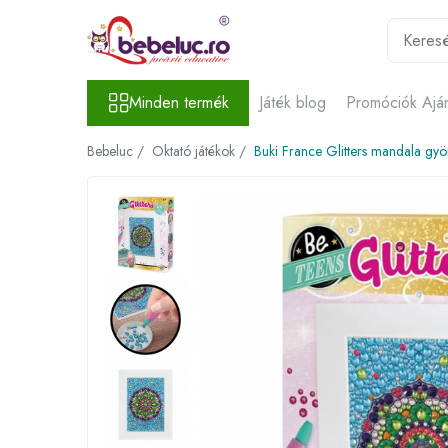
Minden termék
Minden termék
Játék blog
Promóciók Ajá
Játékok életkor szerint
Oktató játékok
Bebeluc /
Oktató játékok /
Buki France Glitters mandala gyö
Építő készletek gyerekeknek
Építő készletek
Mágneses játékok
Építőkockák
Kísérleti készletek gyerekeknek
Az emberi test szervei
Játékrobotok
Kreativitást fejlesztő játékok
Lucru manual copii
Gyurma
Rajzkészletek