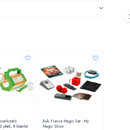
ovarkutató
Buki France Magic Set - My
Habitat via
 játék, 8 kísérlet
Magic Show
de apa