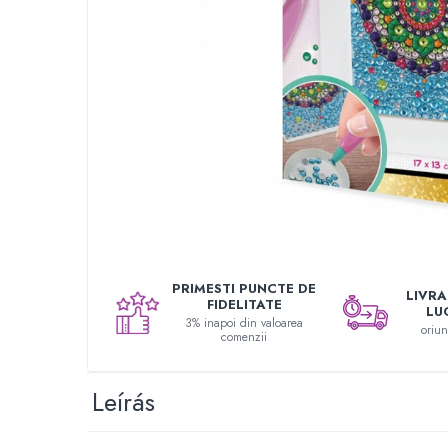
Festőkészletek gyerekeknek
Gyerek tetoválások
Kinetikus homok
Interaktív játékok
Gyerek projektorok
Zenei eszközök gyerekeknek
Zenélő körhinták
Szerepjátékok
Mesemondás
Gyerekkonyhák
Gyerek munkapadok
PRIMESTI PUNCTE DE
LIVRAR
FIDELITATE
LU
Kézbábok
3% inapoi din valoarea
oriu
comenzii
Babaházak
Varázs fúrógép
Gyerek Halloween jelmezek
Leírás
Reborn babák
Játékállatok