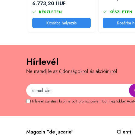
6.773,20 HUF
Memóriajátékok
KÉSZLETEN
KÉSZLETEN
Betűs játékok
Kosárba helyezés
Kosárba h
Számos játékok
Ügyességi játékok
Kártyajátékok
Interaktív játékok
Hírlevél
Padlójátékok
Ne maradj le az újdonságokrol és akcióinkról
Válogatott könyvek
Könyvek 1 éves gyerekeknek
Könyvek 2 éves gyerekeknek
Könyvek 3 éves gyerekeknek
Hírlevelet szeretnék kapni a bolt promóciójával. Tudj meg többet
Adatv
Könyvek 4 éves gyerekeknek
Könyvek 5 éves gyerekeknek
Könyvek 6 éves gyerekeknek
Magazin "de jucarie"
Clienti