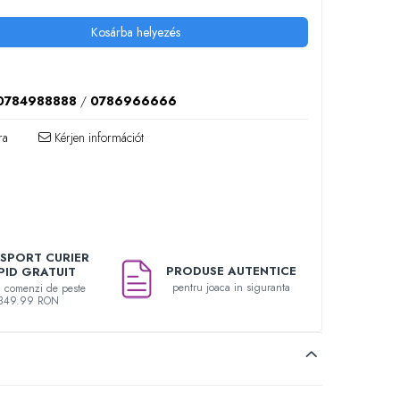
Kosárba helyezés
0784988888
/
0786966666
ra
Kérjen információt
SPORT CURIER
PRODUSE AUTENTICE
PID GRATUIT
pentru joaca in siguranta
u comenzi de peste
349.99 RON