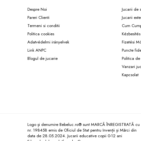
Könyvek 8 éves gyerekeknek
Despre Noi
Jucarii de
Interaktív könyvek
Pareri Clienti
Jucarii exte
Színező könyvek
Termeni si conditii
Cum Cump
Ajándékok gyerekeknek
Politica cookies
Kézbesítés
Gyerek órák
Adatvédelmi irányelvek
Fizetési M
Zenélő dobozok
Link ANPC
Puncte fid
Idei cadou fetite
Blogul de jucarie
Politica de
Vanzari ju
Baba ajándékok
Kapcsolat
Olcsó ajándékok gyerekeknek
Keresztelő ajándékok
Ajándékok 2 éves gyerekeknek
Ajándékok 3 éves gyerekeknek
Ajándékok 4 éves gyerekeknek
Logo și denumire Bebeluc.ro® sunt MARCĂ ÎNREGISTRATĂ cu
Ajándékok 5 éves gyerekeknek
nr. 198458 emis de Oficiul de Stat pentru Invenții și Mărci din
Ajándékok 6 éves gyerekeknek
data de 28.05.2024. Jucarii educative copii 0-12 ani