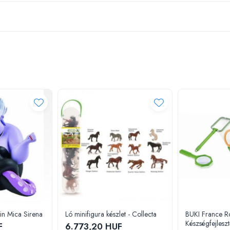
din Mica Sirena
Ló minifigura készlet - Collecta
BUKI France R
Készségfejlesztő
F
6.773,20 HUF