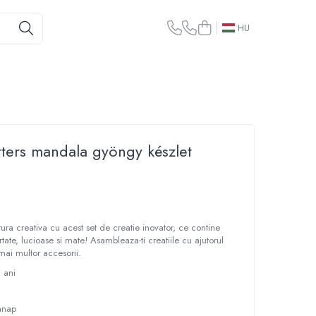
HU
tters mandala gyöngy készlet
ura creativa cu acest set de creatie inovator, ce contine
te, lucioase si mate! Asambleaza-ti creatiile cu ajutorul
 mai multor accesorii.
7 ani
anap