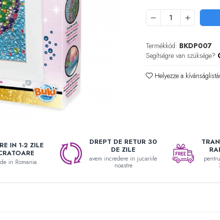
Termékkód:
BKDP007
Segítségre van szüksége?
Helyezze a kívánságlistá
DREPT DE RETUR 30
TRAN
E IN 1-2 ZILE
DE ZILE
RA
CRATOARE
avem incredere in jucariile
pentr
nde in Romania
noastre