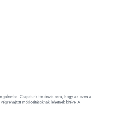
e.
 forgalomba. Csapatunk törekszik arra, hogy az ezen a
 végrehajtott módosításoknak lehetnek kitéve. A