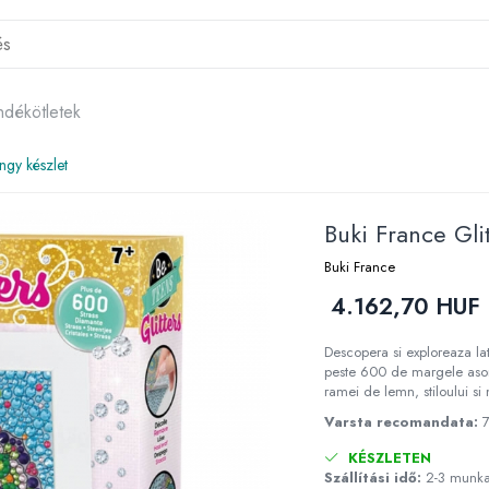
ndékötletek
ngy készlet
Buki France Gli
Buki France
4.162,70 HUF
Descopera si exploreaza lat
peste 600 de margele asorta
ramei de lemn, stiloului si
Varsta recomandata:
KÉSZLETEN
Szállítási idő:
2-3 munk