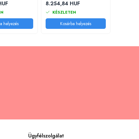
HUF
8.254,84 HUF
6.984,8
EN
KÉSZLETEN
KÉSZL
a helyezés
Kosárba helyezés
Kos
Ügyfélszolgálat