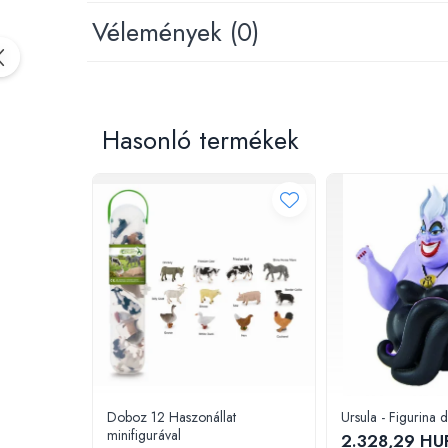
Padlók kirakós
Vélemények
(0)
IQ kirakós
Baba játékok
Fürdőjátékok
Csörgők
Hasonló termékek
Fogzási játékok
Érzékelést fejlesztő játékok
Motoros játékok babáknak
Babamatracok
Válogató játékok
Zenélő játékok babáknak
Baba kirakósok
Oktató játékok
STEM játékok
Mágneses játékok
Társasjátékok
Doboz 12 Haszonállat
Ursula - Figurina 
minifigurával
Logikai játékok
2.328,29 HU