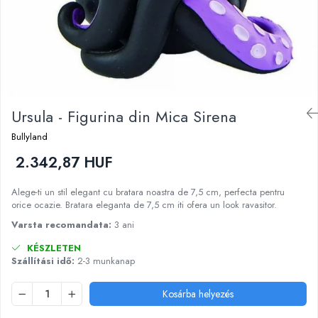
Kinetikus homok
Ajándékok 8 éves gyerekeknek
Interaktív játékok
Ajándékok 9 éves gyerekeknek
Gyerek projektorok
Ajándékok 10 éves gyerekeknek
Zenei eszközök gyerekeknek
Ajándékok 11 éves gyerekeknek
Zenélő körhinták
Szerepjátékok
Ajándékok 12 éves gyerekeknek
Ursula - Figurina din Mica Sirena
Mesemondás
Bullyland
Gyerekkonyhák
2.342,87 HUF
Gyerek munkapadok
Kézbábok
Alege-ti un stil elegant cu bratara noastra de 7,5 cm, perfecta pentru
Babaházak
orice ocazie. Bratara eleganta de 7,5 cm iti ofera un look ravasitor.
Varázs fúrógép
Varsta recomandata:
3 ani
Gyerek Halloween jelmezek
KÉSZLETEN
Reborn babák
Szállítási idő:
2-3 munkanap
Játékállatok
Dínós játékok
Kosárba helyezés
Háziállat figurák