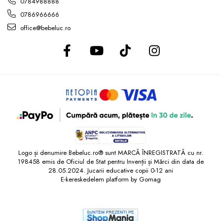
0784988888
0786966666
office@bebeluc.ro
Logo și denumire Bebeluc.ro® sunt MARCĂ ÎNREGISTRATĂ cu nr.
198458 emis de Oficiul de Stat pentru Invenții și Mărci din data de
28.05.2024. Jucarii educative copii 0-12 ani
E-kereskedelem platform by Gomag