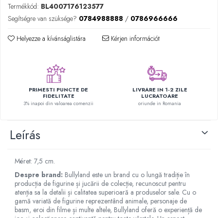
Termékkód:
BL4007176123577
Plüss figurák
Segítségre van szüksége?
0784988888
/
0786966666
Figurine
Montessori játékok
Helyezze a kívánságlistára
Kérjen információt
Különleges igények és Down-
szindróma
Ábécés játékok
PRIMESTI PUNCTE DE
LIVRARE IN 1-2 ZILE
Számos játékok
FIDELITATE
LUCRATOARE
3% inapoi din valoarea comenzii
oriunde in Romania
Numberblocks készletek
Motoros készségfejlesztő játékok
Leírás
Gyümölcs- és zöldségjátékok
Kirakós játékok
Méret: 7,5 cm.
Klasszikus kirakós
Despre brand:
Bullyland este un brand cu o lungă tradiție în
Formakirakós
producția de figurine și jucării de colecție, recunoscut pentru
Padlók kirakós
atenția sa la detalii și calitatea superioară a produselor sale. Cu o
gamă variată de figurine reprezentând animale, personaje de
IQ kirakós
basm, eroi din filme și multe altele, Bullyland oferă o experiență de
Baba játékok