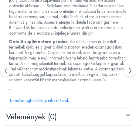
joc și colecționare captivantă pentru toate vârstele. Un aspect
distinctiv al brandului Bullyland este fidelitatea în redarea detaliilor.
Fürdőjátékok
Figurinele lor sunt create cu o atenție meticuloasă la caracteristicile
Csörgők
fiecărui personaj sau animal, astfel încât să ofere o reprezentare
autentică și realistă. Această atenție la detalii face ca figurinele
Fogzási játékok
Bullyland să fie apreciate de colecționari și să ofere o modalitate
Érzékelést fejlesztő játékok
captivantă de a explora și înțelege lumea din jur.
Motoros játékok babáknak
Detalii suplimentare produs:
Az üzletünkben értékesített
Babamatracok
termékek újak, és a gyártó által biztosított eredeti csomagolásban
kerülnek forgalomba. Csapatunk törekszik arra, hogy az ezen a
Válogató játékok
képernyőn megjelenő információkat a lehető legfrissebb formában
Zenélő játékok babáknak
tartsa. Az itt megjelenített termék- és csomagolási képek a gyártók
által végrehajtott módosításoknak lehetnek kitéve. A csomagolások
Baba kirakósok
közötti különbséggel kapcsolatos, e-mailben vagy a „Kapcsolat”
űrlapon keresztül közölt észrevételeket azonnal kezeljük.
.:
Termékmegfelelőségi információk
Vélemények
(0)