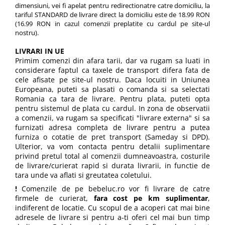
Jucarii de baie
dimensiuni, vei fi apelat pentru redirectionatre catre domiciliu, la
tariful STANDARD de livrare direct la domiciliu este de 18.99 RON
Zornaitoare
(16.99 RON in cazul comenzii preplatite cu cardul pe site-ul
Jucarii dentitie
nostru).
Jucarii senzoriale
LIVRARI IN UE
Jucarii motrice pentru bebelusi
Primim comenzi din afara tarii, dar va rugam sa luati in
Saltele de activitati pentru bebe
considerare faptul ca taxele de transport difera fata de
cele afisate pe site-ul nostru. Daca locuiti in Uniunea
Jucarii de sortat
Europeana, puteti sa plasati o comanda si sa selectati
Jucarii muzicale bebelusi
Romania ca tara de livrare. Pentru plata, puteti opta
Puzzle bebelusi
pentru sistemul de plata cu cardul. In zona de observatii
a comenzii, va rugam sa specificati "livrare externa" si sa
furnizati adresa completa de livrare pentru a putea
furniza o cotatie de pret transport (Sameday si DPD).
Ulterior, va vom contacta pentru detalii suplimentare
privind pretul total al comenzii dumneavoastra, costurile
de livrare/curierat rapid si durata livrarii, in functie de
tara unde va aflati si greutatea coletului.
!
Comenzile de pe bebeluc.ro vor fi livrare de catre
firmele de curierat,
fara cost pe km suplimentar
,
indiferent de locatie. Cu scopul de a acoperi cat mai bine
adresele de livrare si pentru a-ti oferi cel mai bun timp