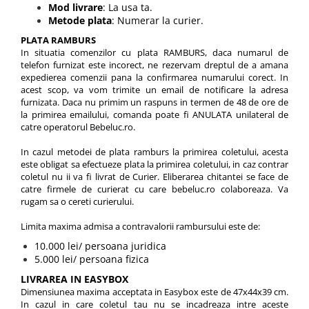
Mod livrare
: La usa ta.
Figurine plus
Metode plata
: Numerar la curier.
Figurine
PLATA RAMBURS
Jucarii Montessori
In situatia comenzilor cu plata RAMBURS, daca numarul de
telefon furnizat este incorect, ne rezervam dreptul de a amana
Nevoi speciale si sindrom Down
expedierea comenzii pana la confirmarea numarului corect. In
acest scop, va vom trimite un email de notificare la adresa
Jucarii cu alfabet
furnizata. Daca nu primim un raspuns in termen de 48 de ore de
la primirea emailului, comanda poate fi ANULATA unilateral de
Jucarii cu cifre
catre operatorul Bebeluc.ro.
Seturi Numberblocks
In cazul metodei de plata ramburs la primirea coletului, acesta
Jucarii de motricitate
este obligat sa efectueze plata la primirea coletului, in caz contrar
Jucarii fructe si legume
coletul nu ii va fi livrat de Curier. Eliberarea chitantei se face de
catre firmele de curierat cu care bebeluc.ro colaboreaza. Va
Puzzle-uri
rugam sa o cereti curierului.
Puzzle clasic
Limita maxima admisa a contravalorii rambursului este de:
Puzzle incastru
10.000 lei/ persoana juridica
Puzzle de podea
5.000 lei/ persoana fizica
IQ puzzle
LIVRAREA IN EASYBOX
Jucarii bebelusi
Dimensiunea maxima acceptata in Easybox este de 47x44x39 cm.
In cazul in care coletul tau nu se incadreaza intre aceste