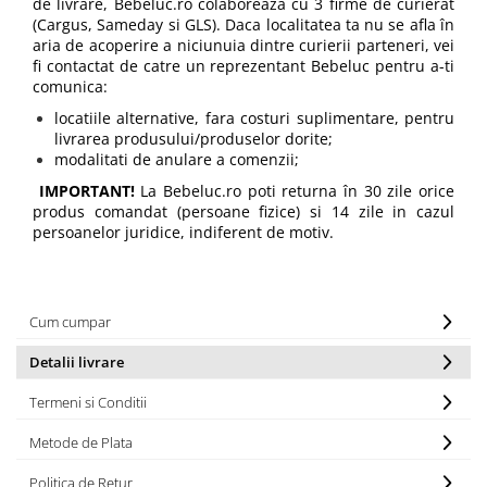
de livrare, Bebeluc.ro colaborează cu 3 firme de curierat
(Cargus, Sameday si GLS). Daca localitatea ta nu se afla în
aria de acoperire a niciunuia dintre curierii parteneri, vei
fi contactat de catre un reprezentant Bebeluc pentru a-ti
comunica:
locatiile alternative, fara costuri suplimentare, pentru
livrarea produsului/produselor dorite;
modalitati de anulare a comenzii;
IMPORTANT!
La Bebeluc.ro poti returna în 30 zile orice
produs comandat (persoane fizice) si 14 zile in cazul
persoanelor juridice, indiferent de motiv.
Cum cumpar
Detalii livrare
Termeni si Conditii
Metode de Plata
Politica de Retur