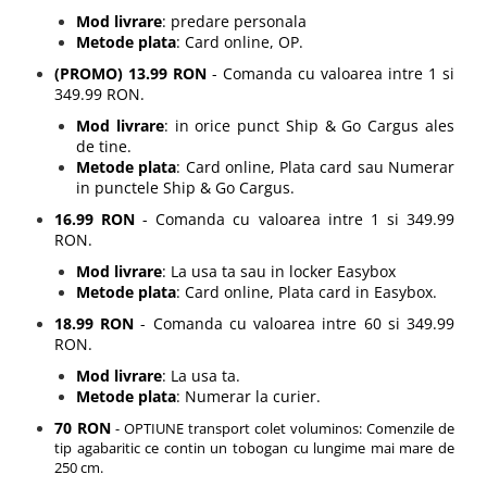
Nisip kinetic
Mod livrare
: predare personala
Cadou copii 8 ani
Jucarii interactive
Metode plata
: Card online, OP.
Cadou copii 9 ani
Proiector pentru copii
(PROMO) 13.99 RON
- Comanda cu valoarea intre 1 si
Cadou copii 10 ani
349.99 RON.
Instrumente muzicale pentru copii
Cadou copii 11 ani
Mod livrare
: in orice punct Ship & Go Cargus ales
Caruseluri muzicale
de tine.
Joc de rol
Cadou copii 12 ani
Metode plata
: Card online, Plata card sau Numerar
in punctele Ship & Go Cargus.
Storytelling
Bucatarii pentru copii
16.99 RON
- Comanda cu valoarea intre 1 si 349.99
RON.
Banc de lucru pentru copii
Mod livrare
: La usa ta sau in locker Easybox
Papusi de mana
Metode plata
: Card online, Plata card in Easybox.
Casa de papusi
18.99 RON
- Comanda cu valoarea intre 60 si 349.99
Bormasina magica
RON.
Costum Halloween Copii
Mod livrare
: La usa ta.
Papusi si Bebelusi Reborn
Metode plata
: Numerar la curier.
Animale de jucarie
70 RON
- OPTIUNE transport colet voluminos: Comenzile de
tip agabaritic ce contin un tobogan cu lungime mai mare de
Jucarii cu Dinozauri
250 cm.
Figurine cu animale domestice