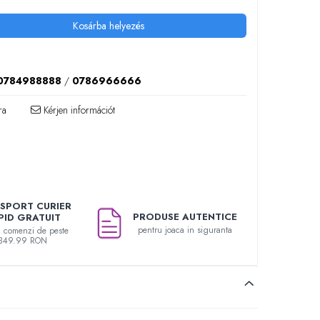
Kosárba helyezés
0784988888
/
0786966666
ra
Kérjen információt
SPORT CURIER
PRODUSE AUTENTICE
PID GRATUIT
pentru joaca in siguranta
u comenzi de peste
349.99 RON