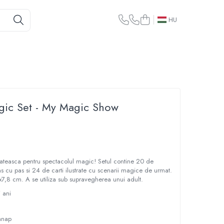
HU
gic Set - My Magic Show
egateasca pentru spectacolul magic! Setul contine 20 de
s cu pas si 24 de carti ilustrate cu scenarii magice de urmat.
7,8 cm. A se utiliza sub supravegherea unui adult.
7 ani
anap