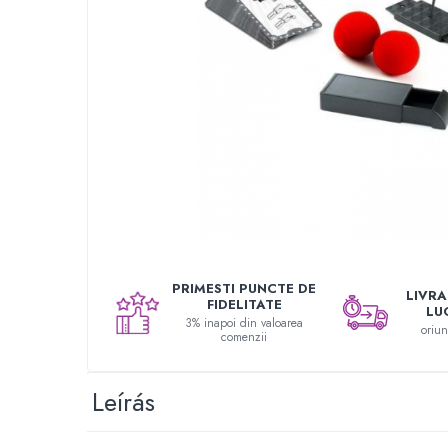
Festőkészletek gyerekeknek
Gyerek tetoválások
Kinetikus homok
Interaktív játékok
Gyerek projektorok
Zenei eszközök gyerekeknek
Zenélő körhinták
Szerepjátékok
Mesemondás
Gyerekkonyhák
Gyerek munkapadok
PRIMESTI PUNCTE DE
LIVRAR
FIDELITATE
LU
Kézbábok
3% inapoi din valoarea
oriu
comenzii
Babaházak
Varázs fúrógép
Gyerek Halloween jelmezek
Leírás
Reborn babák
Játékállatok