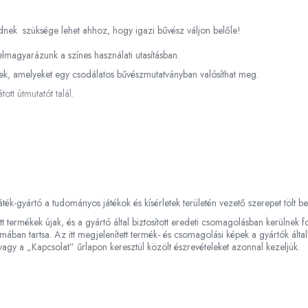
dnek szüksége lehet ahhoz, hogy igazi bűvész váljon belőle!
elmagyarázunk a színes használati utasításban.
k, amelyeket egy csodálatos bűvészmutatványban valósíthat meg.
ott útmutatót talál.
ték-gyártó a tudományos játékok és kísérletek területén vezető szerepet tölt b
tonsági utasításokat!
tt termékek újak, és a gyártó által biztosított eredeti csomagolásban kerülnek
em tartása különböző veszélyeket okozhat.
ában tartsa. Az itt megjelenített termék- és csomagolási képek a gyártók által
agy a „Kapcsolat” űrlapon keresztül közölt észrevételeket azonnal kezeljük.
 benne lévő kis részek miatt, amelyek lenyelhetők!