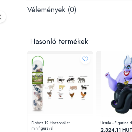
Padlók kirakós
A színek és a tartalom játékonként kissé eltérhet!
Vélemények
(0)
IQ kirakós
Baba játékok
Fürdőjátékok
Csörgők
Hasonló termékek
Fogzási játékok
Érzékelést fejlesztő játékok
Motoros játékok babáknak
Babamatracok
Válogató játékok
Zenélő játékok babáknak
Baba kirakósok
Oktató játékok
STEM játékok
Mágneses játékok
Társasjátékok
Doboz 12 Haszonállat
Ursula - Figurina 
minifigurával
Logikai játékok
2.324,11 HUF