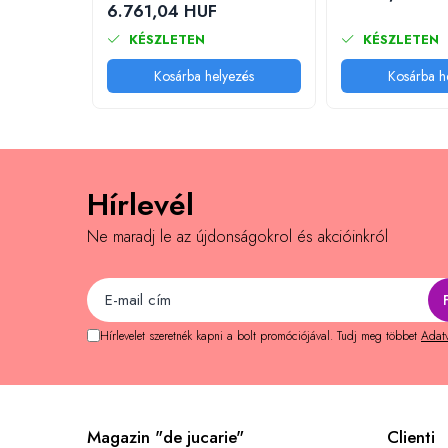
6.761,04 HUF
Memóriajátékok
KÉSZLETEN
KÉSZLETEN
Betűs játékok
Kosárba helyezés
Kosárba h
Számos játékok
Ügyességi játékok
Kártyajátékok
Interaktív játékok
Hírlevél
Padlójátékok
Ne maradj le az újdonságokrol és akcióinkról
Válogatott könyvek
Könyvek 1 éves gyerekeknek
Könyvek 2 éves gyerekeknek
Könyvek 3 éves gyerekeknek
Hírlevelet szeretnék kapni a bolt promóciójával. Tudj meg többet
Adatv
Könyvek 4 éves gyerekeknek
Könyvek 5 éves gyerekeknek
Könyvek 6 éves gyerekeknek
Magazin "de jucarie"
Clienti