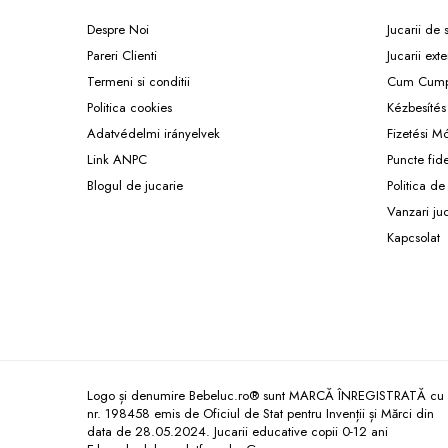
Könyvek 8 éves gyerekeknek
Despre Noi
Jucarii de
Interaktív könyvek
Pareri Clienti
Jucarii exte
Színező könyvek
Termeni si conditii
Cum Cump
Ajándékok gyerekeknek
Politica cookies
Kézbesítés
Gyerek órák
Adatvédelmi irányelvek
Fizetési M
Zenélő dobozok
Link ANPC
Puncte fid
Idei cadou fetite
Blogul de jucarie
Politica de
Vanzari ju
Baba ajándékok
Kapcsolat
Olcsó ajándékok gyerekeknek
Keresztelő ajándékok
Ajándékok 2 éves gyerekeknek
Ajándékok 3 éves gyerekeknek
Ajándékok 4 éves gyerekeknek
Logo și denumire Bebeluc.ro® sunt MARCĂ ÎNREGISTRATĂ cu
Ajándékok 5 éves gyerekeknek
nr. 198458 emis de Oficiul de Stat pentru Invenții și Mărci din
Ajándékok 6 éves gyerekeknek
data de 28.05.2024. Jucarii educative copii 0-12 ani