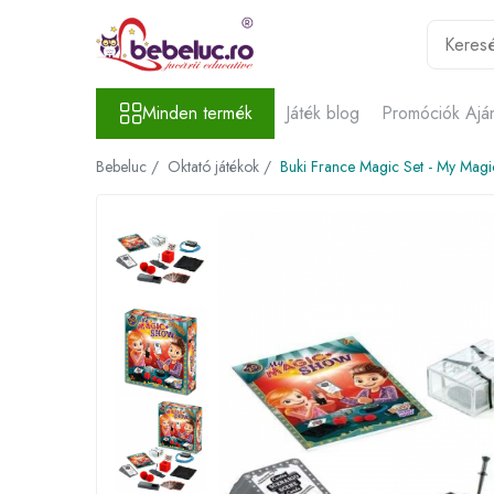
Minden termék
Minden termék
Játék blog
Promóciók Ajá
Játékok életkor szerint
Oktató játékok
Bebeluc /
Oktató játékok /
Buki France Magic Set - My Mag
Építő készletek gyerekeknek
Építő készletek
Mágneses játékok
Építőkockák
Kísérleti készletek gyerekeknek
Az emberi test szervei
Játékrobotok
Kreativitást fejlesztő játékok
Lucru manual copii
Gyurma
Rajzkészletek