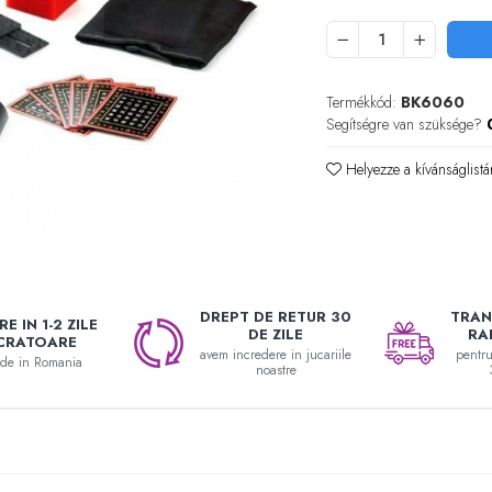
Termékkód:
BK6060
Segítségre van szüksége?
Helyezze a kívánságlistá
DREPT DE RETUR 30
TRAN
E IN 1-2 ZILE
DE ZILE
RA
CRATOARE
avem incredere in jucariile
pentr
nde in Romania
noastre