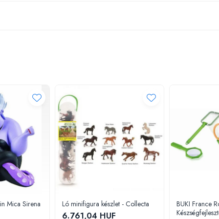
din Mica Sirena
Ló minifigura készlet - Collecta
BUKI France R
Készségfejlesztő
6.761,04 HUF