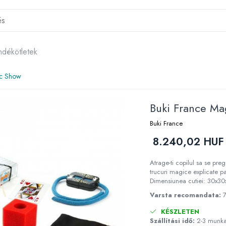
ndékötletek
ic Show
Buki France Ma
Buki France
8.240,02 HUF
Atrage-ti copilul sa se pr
trucuri magice explicate pa
Dimensiunea cutiei: 30x30x
Varsta recomandata:
KÉSZLETEN
Szállítási idő:
2-3 munk