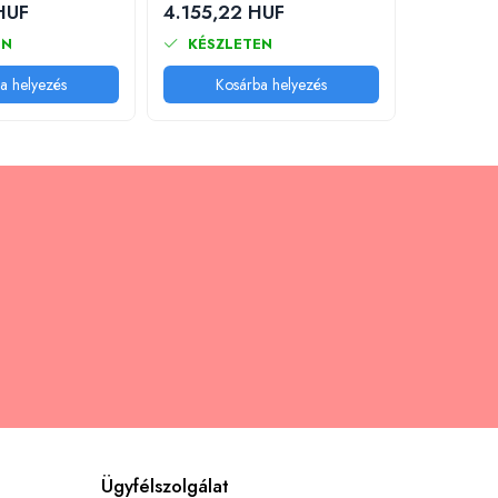
HUF
4.155,22 HUF
6.972,3
EN
KÉSZLETEN
KÉSZL
a helyezés
Kosárba helyezés
Kos
Ügyfélszolgálat