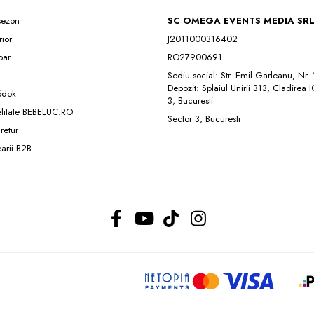
 sezon
SC OMEGA EVENTS MEDIA SR
rior
J2011000316402
ar
RO27900691
Sediu social: Str. Emil Garleanu, Nr.
Depozit: Splaiul Unirii 313, Cladirea 
ódok
3, Bucuresti
elitate BEBELUC.RO
Sector 3, Bucuresti
 retur
carii B2B