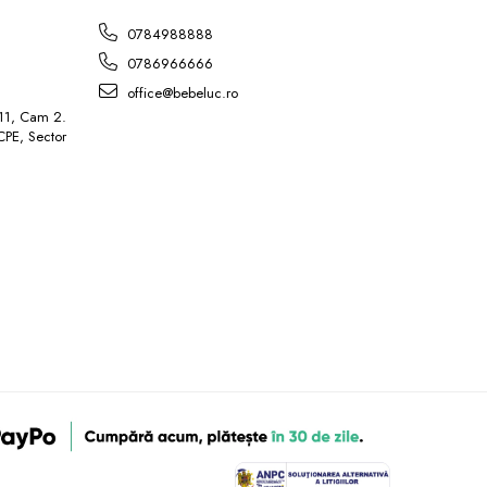
L
0784988888
0786966666
office@bebeluc.ro
 11, Cam 2.
ICPE, Sector