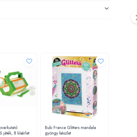
ovarkutató
Buki France Glitters mandala
Habitat via
 játék, 8 kísérlet
gyöngy készlet
de apa