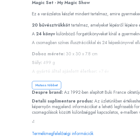
Magic Set - My Magic Show
Dínós játékok
Ez a varázslatos készlet mindent tartalmaz, amire gyermeke
Háziállat figurák
Plüss figurák
20 bűvésztrükköt
tartalmaz, amelyeket lépésről lépésre 
Figurine
A
24 könyv
különböző forgatókönyveket kínál a gyermekne
Montessori játékok
A csomagban színes illusztrációkkal és 24 képeskönyvvel ellát
Különleges igények és Down-
Doboz mérete:
30 x 30 x 7.8 cm
szindróma
Súly:
499 g
Ábécés játékok
A gyártó által ajánlott életkor:
+7 év
Számos játékok
Mutass többet
Numberblocks készletek
Figyelmeztetések!
Despre brand:
Az 1992-ben alapított Buki France oktatójá
Motoros készségfejlesztő játékok
Kérjük, olvassa el figyelmesen, és kövesse a használati és biz
Detalii suplimentare produs:
Az üzletünkben értékesíte
Gyümölcs- és zöldségjátékok
A figyelmeztetések, utasítások és biztonsági ajánlások be n
képernyőn megjelenő információkat a lehető legfrissebb form
csomagolások közötti különbséggel kapcsolatos, e-mailben v
Kirakós játékok
Használja felnőtt felügyelete mellett.
.:
Nem alkalmas 36 hónaposnál fiatalabb gyermekek számára, a
Klasszikus kirakós
Fulladásveszély!
Formakirakós
Termékmegfelelőségi információk