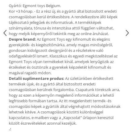
Gyártó: Egmont toys Belgium.
Fürdőjátékok
Kor +3 hónap. - Ez a rész új, és a gyártó által biztosított eredeti
Csörgők
csomagolásban kerül értékesítésre. A rendelkezésre álló képek
Fogzási játékok
tájékoztató jellegűek és informatívak. A termékképek
színárnyalata, tónusa és intenzitása attól függően változhat,
Érzékelést fejlesztő játékok
hogy melyik képernyőről tekintik meg az online áruházat.
Motoros játékok babáknak
Despre brand:
Az Egmont Toys egy kifinomult és elegáns
gyerekjáték- és kiegészítőmárka, amely magas minőségéről,
Babamatracok
gondosan kidolgozott designjáról és a részletekre való
Válogató játékok
odafigyeléséről ismert. Klasszikus és egyedi megközelítéssel az
Zenélő játékok babáknak
Egmont Toys olyan termékeket kínál, amelyek lenyűgözik az
érzékeket és ösztönzik a gyerekek képzeletét kifinomult és
Baba kirakósok
magával ragadó módon.
Detalii suplimentare produs:
Az üzletünkben értékesített
termékek újak, és a gyártó által biztosított eredeti
csomagolásban kerülnek forgalomba. Csapatunk törekszik arra,
hogy az ezen a képernyőn megjelenő információkat a lehető
legfrissebb formában tartsa. Az itt megjelenített termék- és
csomagolási képek a gyártók által végrehajtott módosításoknak
lehetnek kitéve. A csomagolások közötti különbséggel
kapcsolatos, e-mailben vagy a „Kapcsolat” űrlapon keresztül
közölt észrevételeket azonnal kezeljük.
.: