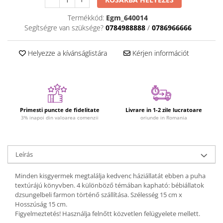
Plüss figurák
Termékkód:
Egm_640014
Figurine
Segítségre van szüksége?
0784988888
/
0786966666
Montessori játékok
Különleges igények és Down-
Helyezze a kívánságlistára
Kérjen információt
szindróma
Ábécés játékok
Számos játékok
Numberblocks készletek
Primesti puncte de fidelitate
Livrare in 1-2 zile lucratoare
3% inapoi din valoarea comenzii
oriunde in Romania
Motoros készségfejlesztő játékok
Gyümölcs- és zöldségjátékok
Kirakós játékok
Leírás
Klasszikus kirakós
Minden kisgyermek megtalálja kedvenc háziállatát ebben a puha
Formakirakós
textúrájú könyvben. 4 különböző témában kapható: bébiállatok
Padlók kirakós
dzsungelbeli farmon történő szállítása. Szélesség 15 cm x
Hosszúság 15 cm.
IQ kirakós
Figyelmeztetés! Használja felnőtt közvetlen felügyelete mellett.
Baba játékok