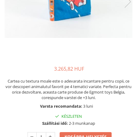
Kinetikus homok
Ajándékok 8 éves gyerekeknek
Interaktív játékok
Ajándékok 9 éves gyerekeknek
Gyerek projektorok
Ajándékok 10 éves gyerekeknek
Zenei eszközök gyerekeknek
Ajándékok 11 éves gyerekeknek
Zenélő körhinták
Szerepjátékok
Ajándékok 12 éves gyerekeknek
Mesemondás
Gyerekkonyhák
3.265,82 HUF
Gyerek munkapadok
Kézbábok
Cartea cu textura moale este o adevarata incantare pentru copii, ce
Babaházak
vor descoperi animalutul favorit pe 4 tematici variate. Perfecta pentru
orice dezvoltare, aceasta carte produse de Egmont toys Belgia,
Varázs fúrógép
corespunde varstei de +3 luni.
Gyerek Halloween jelmezek
Varsta recomandata:
3 luni
Reborn babák
KÉSZLETEN
Játékállatok
Szállítási idő:
2-3 munkanap
Dínós játékok
Háziállat figurák
KOSÁRBA HELYEZÉS