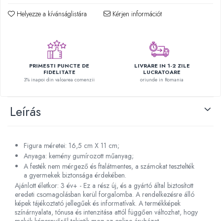
Plüss figurák
Helyezze a kívánságlistára
Kérjen információt
Figurine
Montessori játékok
Különleges igények és Down-
szindróma
PRIMESTI PUNCTE DE
LIVRARE IN 1-2 ZILE
FIDELITATE
LUCRATOARE
Ábécés játékok
3% inapoi din valoarea comenzii
oriunde in Romania
Számos játékok
Leírás
Numberblocks készletek
Motoros készségfejlesztő játékok
Gyümölcs- és zöldségjátékok
Figura méretei: 16,5 cm X 11 cm;
Kirakós játékok
Anyaga: kemény gumírozott műanyag;
Klasszikus kirakós
A festék nem mérgező és ftalátmentes, a számokat tesztelték
a gyermekek biztonsága érdekében.
Formakirakós
Ajánlott életkor: 3 év+ - Ez a rész új, és a gyártó által biztosított
Padlók kirakós
eredeti csomagolásban kerül forgalomba. A rendelkezésre álló
képek tájékoztató jellegűek és informatívak. A termékképek
IQ kirakós
színárnyalata, tónusa és intenzitása attól függően változhat, hogy
Baba játékok