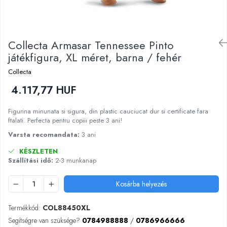
Kinetikus homok
Ajándékok 8 éves gyerekeknek
Interaktív játékok
Ajándékok 9 éves gyerekeknek
Gyerek projektorok
Collecta Armasar Tennessee Pinto
Ajándékok 10 éves gyerekeknek
Zenei eszközök gyerekeknek
játékfigura, XL méret, barna / fehér
Ajándékok 11 éves gyerekeknek
Zenélő körhinták
Collecta
Szerepjátékok
Ajándékok 12 éves gyerekeknek
4.117,77 HUF
Mesemondás
Gyerekkonyhák
Figurina minunata si sigura, din plastic cauciucat dur si certificate fara
Gyerek munkapadok
ftalati. Perfecta pentru copiii peste 3 ani!
Kézbábok
Varsta recomandata:
3 ani
Babaházak
KÉSZLETEN
Varázs fúrógép
Szállítási idő:
2-3 munkanap
Gyerek Halloween jelmezek
Reborn babák
Kosárba helyezés
Játékállatok
Termékkód:
COL88450XL
Dínós játékok
Segítségre van szüksége?
0784988888
/
0786966666
Háziállat figurák