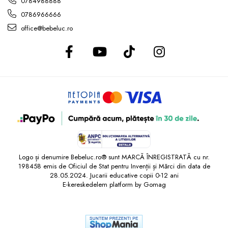
0784988888
0786966666
office@bebeluc.ro
Logo și denumire Bebeluc.ro® sunt MARCĂ ÎNREGISTRATĂ cu nr.
198458 emis de Oficiul de Stat pentru Invenții și Mărci din data de
28.05.2024. Jucarii educative copii 0-12 ani
E-kereskedelem platform by Gomag