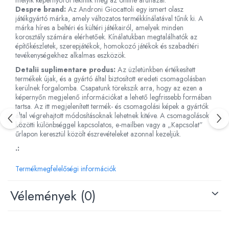
melyik képernyőről tekintik meg az online áruházat.
Despre brand:
Az Androni Giocattoli egy ismert olasz
Fürdőjátékok
játékgyártó márka, amely változatos termékkínálatával tűnik ki. A
Csörgők
márka híres a beltéri és kültéri játékairól, amelyek minden
korosztály számára elérhetőek. Kínálatukban megtalálhatók az
Fogzási játékok
építőkészletek, szerepjátékok, homokozó játékok és szabadtéri
Érzékelést fejlesztő játékok
tevékenységekhez alkalmas eszközök.
Motoros játékok babáknak
Detalii suplimentare produs:
Az üzletünkben értékesített
Babamatracok
termékek újak, és a gyártó által biztosított eredeti csomagolásban
kerülnek forgalomba. Csapatunk törekszik arra, hogy az ezen a
Válogató játékok
képernyőn megjelenő információkat a lehető legfrissebb formában
Zenélő játékok babáknak
tartsa. Az itt megjelenített termék- és csomagolási képek a gyártók
által végrehajtott módosításoknak lehetnek kitéve. A csomagolások
Baba kirakósok
közötti különbséggel kapcsolatos, e-mailben vagy a „Kapcsolat”
űrlapon keresztül közölt észrevételeket azonnal kezeljük.
.:
Termékmegfelelőségi információk
Vélemények
(0)