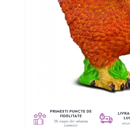
Festőkészletek gyerekeknek
Gyerek tetoválások
Kinetikus homok
Interaktív játékok
Gyerek projektorok
Zenei eszközök gyerekeknek
Zenélő körhinták
Szerepjátékok
Mesemondás
Gyerekkonyhák
Gyerek munkapadok
Kézbábok
Babaházak
Varázs fúrógép
PRIMESTI PUNCTE DE
LIVRAR
Gyerek Halloween jelmezek
FIDELITATE
LU
Reborn babák
3% inapoi din valoarea
oriu
comenzii
Játékállatok