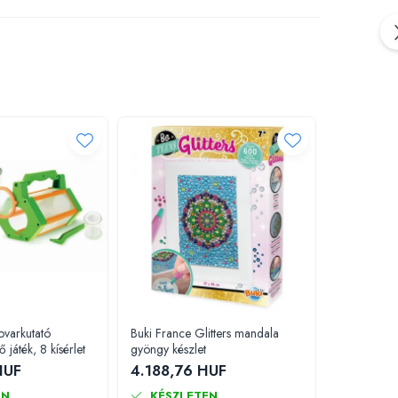
ovarkutató
Buki France Glitters mandala
Buki Franc
 játék, 8 kísérlet
gyöngy készlet
Magic Sho
HUF
4.188,76 HUF
8.306,5
EN
KÉSZLETEN
KÉSZL