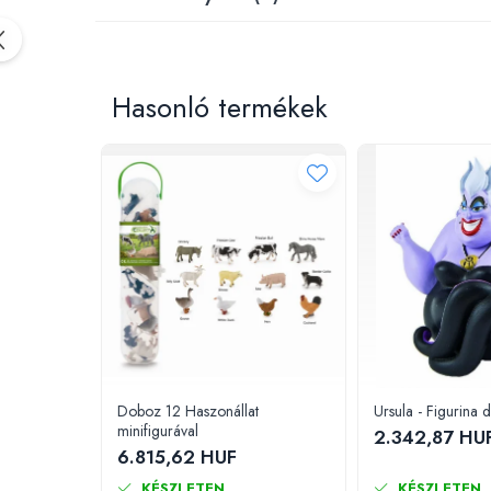
Padlók kirakós
IQ kirakós
Baba játékok
Fürdőjátékok
Hasonló termékek
Csörgők
Fogzási játékok
Érzékelést fejlesztő játékok
Motoros játékok babáknak
Babamatracok
Válogató játékok
Zenélő játékok babáknak
Baba kirakósok
Oktató játékok
STEM játékok
Doboz 12 Haszonállat
Ursula - Figurina 
Mágneses játékok
minifigurával
2.342,87 HU
Társasjátékok
6.815,62 HUF
Logikai játékok
KÉSZLETEN
KÉSZLETEN