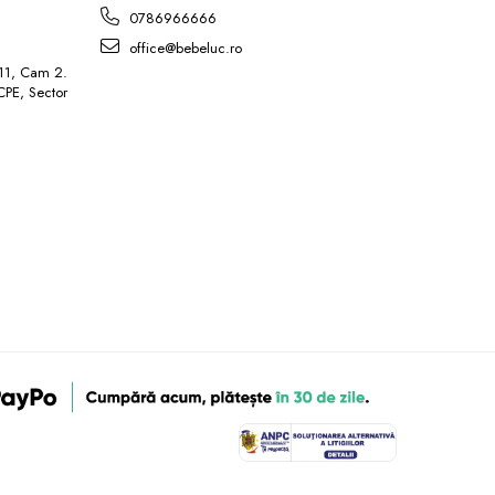
0786966666
office@bebeluc.ro
 11, Cam 2.
ICPE, Sector