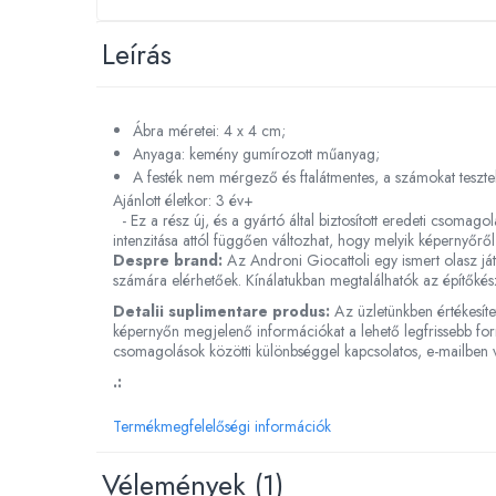
Dínós játékok
Leírás
Háziállat figurák
Plüss figurák
Figurine
Ábra méretei: 4 x 4 cm;
Montessori játékok
Anyaga: kemény gumírozott műanyag;
A festék nem mérgező és ftalátmentes, a számokat teszt
Különleges igények és Down-
Ajánlott életkor: 3 év+
szindróma
- Ez a rész új, és a gyártó által biztosított eredeti csomago
intenzitása attól függően változhat, hogy melyik képernyőről
Ábécés játékok
Despre brand:
Az Androni Giocattoli egy ismert olasz ját
Számos játékok
számára elérhetőek. Kínálatukban megtalálhatók az építőké
Numberblocks készletek
Detalii suplimentare produs:
Az üzletünkben értékesíte
képernyőn megjelenő információkat a lehető legfrissebb form
Motoros készségfejlesztő játékok
csomagolások közötti különbséggel kapcsolatos, e-mailben v
Gyümölcs- és zöldségjátékok
.:
Kirakós játékok
Termékmegfelelőségi információk
Klasszikus kirakós
Formakirakós
Vélemények
(1)