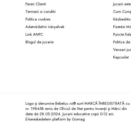
Könyvek 8 éves gyerekeknek
Pareri Clienti
Jucarii exte
Interaktív könyvek
Termeni si conditii
Cum Cump
Színező könyvek
Politica cookies
Kézbesítés
Adatvédelmi irányelvek
Fizetési M
Ajándékok gyerekeknek
Link ANPC
Puncte fid
Gyerek órák
Blogul de jucarie
Politica de
Zenélő dobozok
Vanzari ju
Idei cadou fetite
Kapcsolat
Baba ajándékok
Olcsó ajándékok gyerekeknek
Keresztelő ajándékok
Ajándékok 2 éves gyerekeknek
Ajándékok 3 éves gyerekeknek
Logo și denumire Bebeluc.ro® sunt MARCĂ ÎNREGISTRATĂ cu
Ajándékok 4 éves gyerekeknek
nr. 198458 emis de Oficiul de Stat pentru Invenții și Mărci din
data de 28.05.2024. Jucarii educative copii 0-12 ani
Ajándékok 5 éves gyerekeknek
E-kereskedelem platform by Gomag
Ajándékok 6 éves gyerekeknek