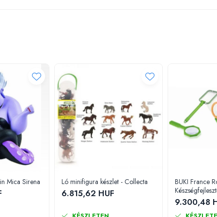
din Mica Sirena
Ló minifigura készlet - Collecta
BUKI France R
Készségfejlesztő
F
6.815,62 HUF
9.300,48 
KÉSZLETEN
KÉSZLET