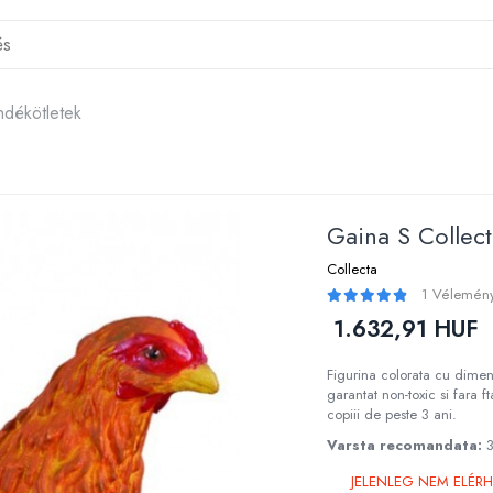
ndékötletek
Gaina S Collect
Collecta
1 Vélemén
1.632,91 HUF
Figurina colorata cu dimens
garantat non-toxic si fara ft
copiii de peste 3 ani.
Varsta recomandata:
JELENLEG NEM ELÉR