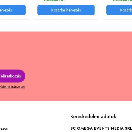
elyezés
Kosárba helyezés
Kosárb
édelmi irányelvek
Kereskedelmi adatok
 sezon
SC OMEGA EVENTS MEDIA SR