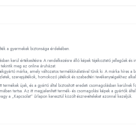
elték a gyermekek biztonsága érdekében.
lásban kerül értékesítésre. A rendelkezésre álló képek tájékoztató jellegűek és
 tekintik meg az online áruházat.
ékgyártó márka, amely változatos termékkínálatával tűnik ki. A márka híres a be
szletek, szerepjátékok, homokozó játékok és szabadtéri tevékenységekhez alk
tt termékek újak, és a gyártó által biztosított eredeti csomagolásban kerülnek
ában tartsa. Az itt megjelenített termék- és csomagolási képek a gyártók által
agy a „Kapcsolat” űrlapon keresztül közölt észrevételeket azonnal kezeljük.