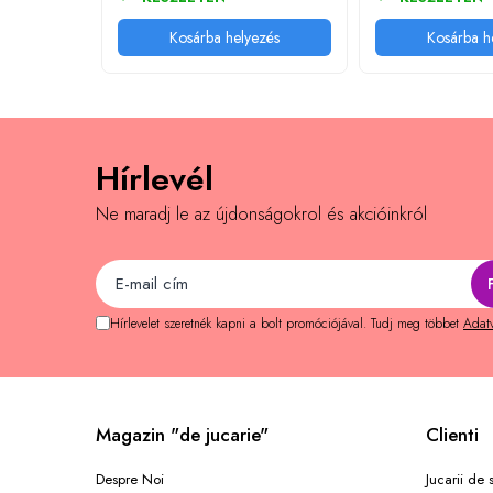
Memóriajátékok
Kosárba helyezés
Kosárba h
Betűs játékok
Számos játékok
Ügyességi játékok
Kártyajátékok
Hírlevél
Interaktív játékok
Ne maradj le az újdonságokrol és akcióinkról
Padlójátékok
Válogatott könyvek
Könyvek 1 éves gyerekeknek
Hírlevelet szeretnék kapni a bolt promóciójával. Tudj meg többet
Adatv
Könyvek 2 éves gyerekeknek
Könyvek 3 éves gyerekeknek
Könyvek 4 éves gyerekeknek
Könyvek 5 éves gyerekeknek
Magazin "de jucarie"
Clienti
Könyvek 6 éves gyerekeknek
Despre Noi
Jucarii de