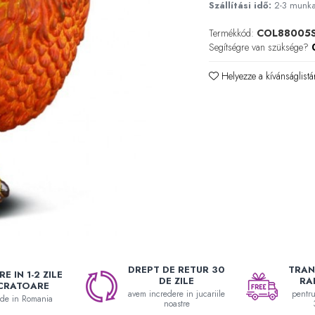
Szállítási idő:
2-3 munk
Termékkód:
COL88005
Segítségre van szüksége?
Helyezze a kívánságlistá
DREPT DE RETUR 30
TRAN
E IN 1-2 ZILE
DE ZILE
RA
CRATOARE
avem incredere in jucariile
pentr
nde in Romania
noastre