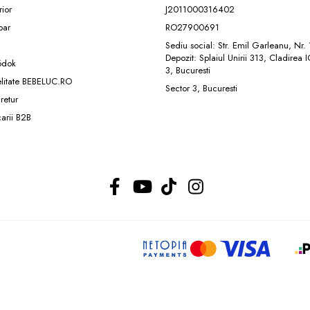
rior
J2011000316402
ar
RO27900691
Sediu social: Str. Emil Garleanu, Nr.
Depozit: Splaiul Unirii 313, Cladirea 
ódok
3, Bucuresti
elitate BEBELUC.RO
Sector 3, Bucuresti
 retur
carii B2B