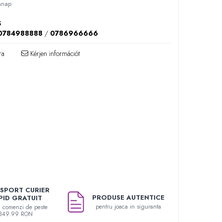
anap
S
0784988888
/
0786966666
ra
Kérjen információt
SPORT CURIER
PRODUSE AUTENTICE
PID GRATUIT
pentru joaca in siguranta
u comenzi de peste
349.99 RON