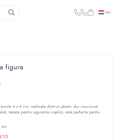
HU
a figura
y
iunile 4 x 4 cm, realizata dintr-un plastic dur cauciucat
alati, testata pentru siguranta copiilor, este perfecta pentru
3 ani
HETŐ