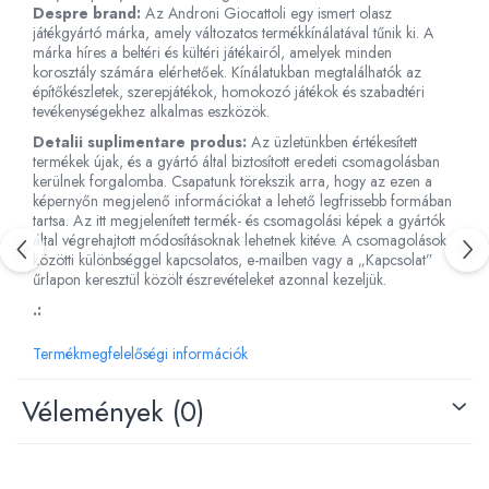
Despre brand:
Az Androni Giocattoli egy ismert olasz
Fürdőjátékok
játékgyártó márka, amely változatos termékkínálatával tűnik ki. A
márka híres a beltéri és kültéri játékairól, amelyek minden
Csörgők
korosztály számára elérhetőek. Kínálatukban megtalálhatók az
Fogzási játékok
építőkészletek, szerepjátékok, homokozó játékok és szabadtéri
Érzékelést fejlesztő játékok
tevékenységekhez alkalmas eszközök.
Motoros játékok babáknak
Detalii suplimentare produs:
Az üzletünkben értékesített
termékek újak, és a gyártó által biztosított eredeti csomagolásban
Babamatracok
kerülnek forgalomba. Csapatunk törekszik arra, hogy az ezen a
Válogató játékok
képernyőn megjelenő információkat a lehető legfrissebb formában
tartsa. Az itt megjelenített termék- és csomagolási képek a gyártók
Zenélő játékok babáknak
által végrehajtott módosításoknak lehetnek kitéve. A csomagolások
Baba kirakósok
közötti különbséggel kapcsolatos, e-mailben vagy a „Kapcsolat”
űrlapon keresztül közölt észrevételeket azonnal kezeljük.
.:
Termékmegfelelőségi információk
Vélemények
(0)