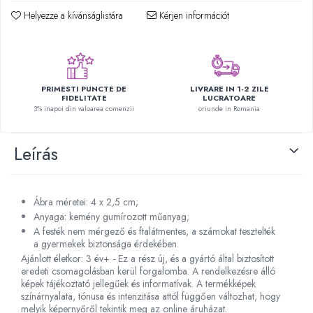
Plüss figurák
Helyezze a kívánságlistára
Kérjen információt
Figurine
Montessori játékok
Különleges igények és Down-
szindróma
PRIMESTI PUNCTE DE
LIVRARE IN 1-2 ZILE
FIDELITATE
LUCRATOARE
Ábécés játékok
3% inapoi din valoarea comenzii
oriunde in Romania
Számos játékok
Leírás
Numberblocks készletek
Motoros készségfejlesztő játékok
Gyümölcs- és zöldségjátékok
Ábra méretei: 4 x 2,5 cm;
Kirakós játékok
Anyaga: kemény gumírozott műanyag;
A festék nem mérgező és ftalátmentes, a számokat tesztelték
Klasszikus kirakós
a gyermekek biztonsága érdekében.
Formakirakós
Ajánlott életkor: 3 év+ - Ez a rész új, és a gyártó által biztosított
eredeti csomagolásban kerül forgalomba. A rendelkezésre álló
Padlók kirakós
képek tájékoztató jellegűek és informatívak. A termékképek
IQ kirakós
színárnyalata, tónusa és intenzitása attól függően változhat, hogy
Baba játékok
melyik képernyőről tekintik meg az online áruházat.