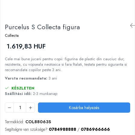
Kinetikus homok
Ajándékok 8 éves gyerekeknek
Interaktív játékok
Ajándékok 9 éves gyerekeknek
Gyerek projektorok
Purcelus S Collecta figura
Ajándékok 10 éves gyerekeknek
Zenei eszközök gyerekeknek
Ajándékok 11 éves gyerekeknek
Zenélő körhinták
Collecta
Szerepjátékok
Ajándékok 12 éves gyerekeknek
1.619,83 HUF
Mesemondás
Cele mai bune jucarii pentru copii: figurina de plastic din cauciuc dur,
Gyerekkonyhák
rezistenta, cu vopseala neotoxica si fara ftalati, testata pentru siguranta si
Gyerek munkapadok
recomandata copiilor peste 3 ani.
Kézbábok
Varsta recomandata:
3 ani
Babaházak
KÉSZLETEN
Varázs fúrógép
Szállítási idő:
2-3 munkanap
Gyerek Halloween jelmezek
Reborn babák
Kosárba helyezés
Játékállatok
Termékkód:
COL88063S
Dínós játékok
Segítségre van szüksége?
0784988888
/
0786966666
Háziállat figurák