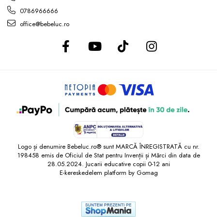
0786966666
office@bebeluc.ro
Logo și denumire Bebeluc.ro® sunt MARCĂ ÎNREGISTRATĂ cu nr.
198458 emis de Oficiul de Stat pentru Invenții și Mărci din data de
28.05.2024. Jucarii educative copii 0-12 ani
E-kereskedelem platform by Gomag