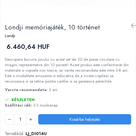
Kinetikus homok
Ajándékok 8 éves gyerekeknek
Interaktív játékok
Ajándékok 9 éves gyerekeknek
Gyerek projektorok
Londji memóriajáték, 10 történet
Ajándékok 10 éves gyerekeknek
Zenei eszközök gyerekeknek
Ajándékok 11 éves gyerekeknek
Zenélő körhinták
Londji
Szerepjátékok
Ajándékok 12 éves gyerekeknek
6.460,64 HUF
Mesemondás
Descopera bucuria jocului cu acest set de 20 de piese circulare cu
Gyerekkonyhák
imagini reprezentative din 10 povesti! Acest produs este confectionat din
Gyerek munkapadok
materiale si vopsele non toxice, iar varsta recomandata este intre 3-8 ani.
Este o modalitate amuzanta si educativa de a invata copilasii sa
Kézbábok
recunoasca si sa retina pozitia cartilor si sa gaseasca perechile.
Babaházak
Varsta recomandata:
3 ani
Varázs fúrógép
KÉSZLETEN
Gyerek Halloween jelmezek
Szállítási idő:
2-3 munkanap
Reborn babák
Játékállatok
Kosárba helyezés
Dínós játékok
Háziállat figurák
Termékkód:
LJ_DI014U