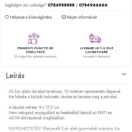
Plüss figurák
Segítségre van szüksége?
0784988888
/
0786966666
Figurine
Helyezze a kívánságlistára
Kérjen információt
Montessori játékok
Különleges igények és Down-
szindróma
Ábécés játékok
PRIMESTI PUNCTE DE
LIVRARE IN 1-2 ZILE
FIDELITATE
LUCRATOARE
Számos játékok
3% inapoi din valoarea comenzii
oriunde in Romania
Numberblocks készletek
Motoros készségfejlesztő játékok
Leírás
Gyümölcs- és zöldségjátékok
Kirakós játékok
20 kör alakú darabot tartalmaz, 10 történet reprezentatív képeivel.
Ne feledje a kártyák helyzetét, társítsa és keresse meg a párokat.
Klasszikus kirakós
Formakirakós
A készlet mérete: 9 x 17,5 cm.
Nem mérgező anyagokból és festékekből készült az EN71 és
Padlók kirakós
ASTM előírásoknak megfelelően.
IQ kirakós
FIGYELMEZTETÉS! Ellenjavallt 3 év alatti gyermekek számára. Kis
Baba játékok