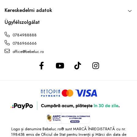
Kereskedelmi adatok
Ügyfélszolgálat
0784988888
0786966666
office@bebeluc.ro
Logo și denumire Bebeluc.ro® sunt MARCĂ ÎNREGISTRATĂ cu nr.
198458 emis de Oficiul de Stat pentru Invenții și Mărci din data de