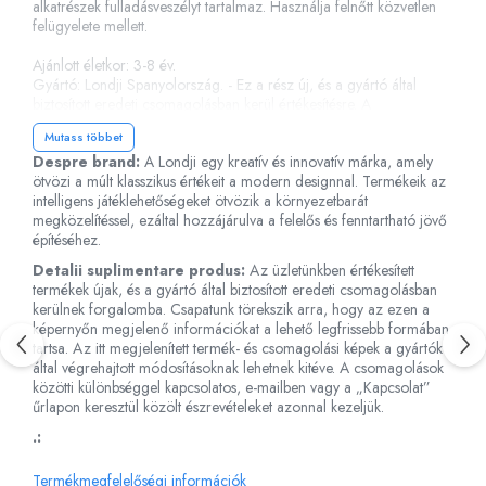
alkatrészek fulladásveszélyt tartalmaz. Használja felnőtt közvetlen
Fürdőjátékok
felügyelete mellett.
Csörgők
Ajánlott életkor: 3-8 év.
Fogzási játékok
Gyártó: Londji Spanyolország. - Ez a rész új, és a gyártó által
biztosított eredeti csomagolásban kerül értékesítésre. A
Érzékelést fejlesztő játékok
rendelkezésre álló képek tájékoztató jellegűek és informatívak. A
Motoros játékok babáknak
Mutass többet
termékképek színárnyalata, tónusa és intenzitása attól függően
Despre brand:
A Londji egy kreatív és innovatív márka, amely
változhat, hogy melyik képernyőről tekintik meg az online áruházat.
Babamatracok
ötvözi a múlt klasszikus értékeit a modern designnal. Termékeik az
Válogató játékok
intelligens játéklehetőségeket ötvözik a környezetbarát
megközelítéssel, ezáltal hozzájárulva a felelős és fenntartható jövő
Zenélő játékok babáknak
építéséhez.
Baba kirakósok
Detalii suplimentare produs:
Az üzletünkben értékesített
termékek újak, és a gyártó által biztosított eredeti csomagolásban
kerülnek forgalomba. Csapatunk törekszik arra, hogy az ezen a
képernyőn megjelenő információkat a lehető legfrissebb formában
tartsa. Az itt megjelenített termék- és csomagolási képek a gyártók
által végrehajtott módosításoknak lehetnek kitéve. A csomagolások
közötti különbséggel kapcsolatos, e-mailben vagy a „Kapcsolat”
űrlapon keresztül közölt észrevételeket azonnal kezeljük.
.:
Termékmegfelelőségi információk