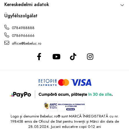
Kereskedelmi adatok
Ügyfélszolgálat
0784988888
0786966666
office@bebeluc.ro
Logo și denumire Bebeluc.ro® sunt MARCĂ ÎNREGISTRATĂ cu nr.
198458 emis de Oficiul de Stat pentru Invenții și Mărci din data de
28.05.2024. Jucarii educative copii 0-12 ani