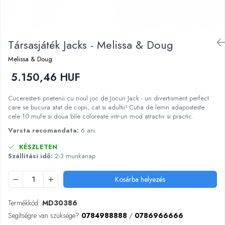
Kinetikus homok
Ajándékok 8 éves gyerekeknek
Interaktív játékok
Ajándékok 9 éves gyerekeknek
Gyerek projektorok
Társasjáték Jacks - Melissa & Doug
Ajándékok 10 éves gyerekeknek
Zenei eszközök gyerekeknek
Ajándékok 11 éves gyerekeknek
Zenélő körhinták
Melissa & Doug
Szerepjátékok
Ajándékok 12 éves gyerekeknek
5.150,46 HUF
Mesemondás
Cucereste-ti prietenii cu noul joc de Jocuri Jack - un divertisment perfect
Gyerekkonyhák
care se bucura atat de copii, cat si adultii! Cutia de lemn adaposteste
Gyerek munkapadok
cele 10 mufe si doua bile coloreate intr-un mod atractiv si practic.
Kézbábok
Varsta recomandata:
6 ani
Babaházak
KÉSZLETEN
Varázs fúrógép
Szállítási idő:
2-3 munkanap
Gyerek Halloween jelmezek
Reborn babák
Kosárba helyezés
Játékállatok
Termékkód:
MD30386
Dínós játékok
Segítségre van szüksége?
0784988888
/
0786966666
Háziállat figurák