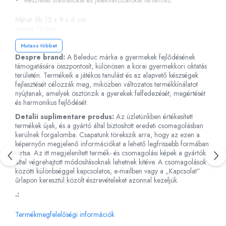
Részletes utasításokat és játékváltozatokat tartalmaz.
Fürdőjátékok
Méret: kb. 12 x 9 x 6 cm
Csörgők
Anyag: fa fém
Ajánlott életkor: 6 év+ - Ez a rész új, és a gyártó által biztosított
Fogzási játékok
Mutass többet
eredeti csomagolásban kerül forgalomba. A rendelkezésre álló
Érzékelést fejlesztő játékok
képek tájékoztató jellegűek és informatívak. A termékképek
Despre brand:
A Beleduc márka a gyermekek fejlődésének
Motoros játékok babáknak
színárnyalata, tónusa és intenzitása attól függően változhat, hogy
támogatására összpontosít, különösen a korai gyermekkori oktatás
melyik képernyőről tekintik meg az online áruházat.
területén. Termékeik a játékos tanulást és az alapvető készségek
Babamatracok
fejlesztését célozzák meg, miközben változatos termékkínálatot
Válogató játékok
nyújtanak, amelyek ösztönzik a gyerekek felfedezését, megértését
és harmonikus fejlődését.
Zenélő játékok babáknak
Detalii suplimentare produs:
Az üzletünkben értékesített
Baba kirakósok
termékek újak, és a gyártó által biztosított eredeti csomagolásban
kerülnek forgalomba. Csapatunk törekszik arra, hogy az ezen a
képernyőn megjelenő információkat a lehető legfrissebb formában
tartsa. Az itt megjelenített termék- és csomagolási képek a gyártók
által végrehajtott módosításoknak lehetnek kitéve. A csomagolások
közötti különbséggel kapcsolatos, e-mailben vagy a „Kapcsolat”
űrlapon keresztül közölt észrevételeket azonnal kezeljük.
.:
Termékmegfelelőségi információk