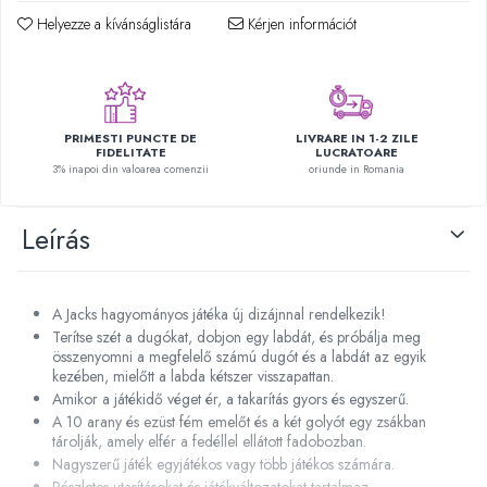
Plüss figurák
Helyezze a kívánságlistára
Kérjen információt
Figurine
Montessori játékok
Különleges igények és Down-
szindróma
PRIMESTI PUNCTE DE
LIVRARE IN 1-2 ZILE
FIDELITATE
LUCRATOARE
Ábécés játékok
3% inapoi din valoarea comenzii
oriunde in Romania
Számos játékok
Leírás
Numberblocks készletek
Motoros készségfejlesztő játékok
Gyümölcs- és zöldségjátékok
A Jacks hagyományos játéka új dizájnnal rendelkezik!
Kirakós játékok
Terítse szét a dugókat, dobjon egy labdát, és próbálja meg
összenyomni a megfelelő számú dugót és a labdát az egyik
Klasszikus kirakós
kezében, mielőtt a labda kétszer visszapattan.
Formakirakós
Amikor a játékidő véget ér, a takarítás gyors és egyszerű.
A 10 arany és ezüst fém emelőt és a két golyót egy zsákban
Padlók kirakós
tárolják, amely elfér a fedéllel ellátott fadobozban.
IQ kirakós
Nagyszerű játék egyjátékos vagy több játékos számára.
Baba játékok