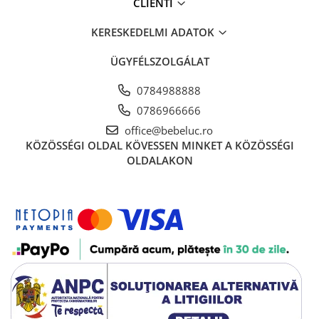
CLIENTI
Ajándékok 7 éves gyerekeknek
KERESKEDELMI ADATOK
Ajándékok 8 éves gyerekeknek
Ajándékok 9 éves gyerekeknek
ÜGYFÉLSZOLGÁLAT
Ajándékok 10 éves gyerekeknek
0784988888
Ajándékok 11 éves gyerekeknek
0786966666
Ajándékok 12 éves gyerekeknek
office@bebeluc.ro
Iskolai felszerelések
KÖZÖSSÉGI OLDAL
KÖVESSEN MINKET A KÖZÖSSÉGI
OLDALAKON
Fiú tolltartók
Lány tolltartók
Fiú hátizsákok
Gyerek esernyők
Gyerek naplók
Gyerek rekeszes ételhordók
Lány hátizsákok
Papír-írószer