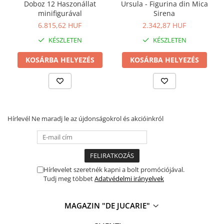
Könyvek 8 éves gyerekeknek
Doboz 12 Haszonállat
Ursula - Figurina din Mica
minifigurával
Sirena
Interaktív könyvek
6.815,62 HUF
2.342,87 HUF
Színező könyvek
KÉSZLETEN
KÉSZLETEN
Ajándékok gyerekeknek
KOSÁRBA HELYEZÉS
KOSÁRBA HELYEZÉS
Gyerek órák
Zenélő dobozok
Idei cadou fetite
Baba ajándékok
Hírlevél
Ne maradj le az újdonságokrol és akcióinkról
Olcsó ajándékok gyerekeknek
Keresztelő ajándékok
Ajándékok 2 éves gyerekeknek
Ajándékok 3 éves gyerekeknek
Hírlevelet szeretnék kapni a bolt promóciójával.
Tudj meg többet
Adatvédelmi irányelvek
Ajándékok 4 éves gyerekeknek
Ajándékok 5 éves gyerekeknek
MAGAZIN "DE JUCARIE"
Ajándékok 6 éves gyerekeknek