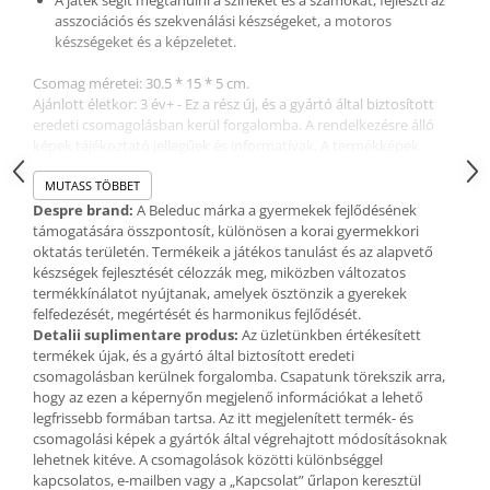
Padlók kirakós
asszociációs és szekvenálási készségeket, a motoros
IQ kirakós
készségeket és a képzeletet.
Baba játékok
Csomag méretei: 30.5 * 15 * 5 cm.
Fürdőjátékok
Ajánlott életkor: 3 év+ - Ez a rész új, és a gyártó által biztosított
Csörgők
eredeti csomagolásban kerül forgalomba. A rendelkezésre álló
képek tájékoztató jellegűek és informatívak. A termékképek
Fogzási játékok
színárnyalata, tónusa és intenzitása attól függően változhat,
Érzékelést fejlesztő játékok
hogy melyik képernyőről tekintik meg az online áruházat.
MUTASS TÖBBET
Motoros játékok babáknak
Despre brand:
A Beleduc márka a gyermekek fejlődésének
támogatására összpontosít, különösen a korai gyermekkori
Babamatracok
oktatás területén. Termékeik a játékos tanulást és az alapvető
Válogató játékok
készségek fejlesztését célozzák meg, miközben változatos
Zenélő játékok babáknak
termékkínálatot nyújtanak, amelyek ösztönzik a gyerekek
felfedezését, megértését és harmonikus fejlődését.
Baba kirakósok
Detalii suplimentare produs:
Az üzletünkben értékesített
Oktató játékok
termékek újak, és a gyártó által biztosított eredeti
csomagolásban kerülnek forgalomba. Csapatunk törekszik arra,
STEM játékok
hogy az ezen a képernyőn megjelenő információkat a lehető
Mágneses játékok
legfrissebb formában tartsa. Az itt megjelenített termék- és
csomagolási képek a gyártók által végrehajtott módosításoknak
Társasjátékok
lehetnek kitéve. A csomagolások közötti különbséggel
Logikai játékok
kapcsolatos, e-mailben vagy a „Kapcsolat” űrlapon keresztül