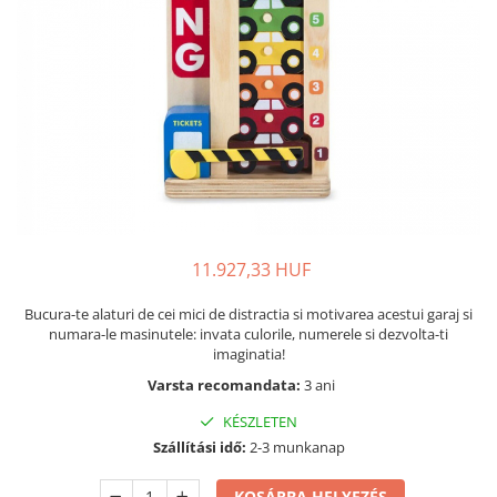
Festőkészletek gyerekeknek
Gyerek tetoválások
Kinetikus homok
Interaktív játékok
Gyerek projektorok
Zenei eszközök gyerekeknek
Zenélő körhinták
Szerepjátékok
Mesemondás
11.927,33 HUF
Gyerekkonyhák
Bucura-te alaturi de cei mici de distractia si motivarea acestui garaj si
Gyerek munkapadok
numara-le masinutele: invata culorile, numerele si dezvolta-ti
Kézbábok
imaginatia!
Babaházak
Varsta recomandata:
3 ani
Varázs fúrógép
KÉSZLETEN
Gyerek Halloween jelmezek
Szállítási idő:
2-3 munkanap
Reborn babák
Játékállatok
KOSÁRBA HELYEZÉS