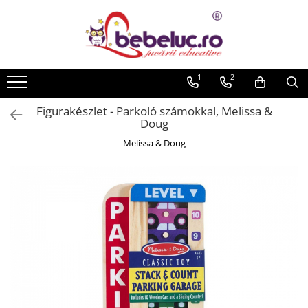
Minden termék
Játékok életkor szerint
1
2
Oktató játékok
Figurakészlet - Parkoló számokkal, Melissa &
Építő készletek gyerekeknek
Doug
Építő készletek
Melissa & Doug
Mágneses játékok
Építőkockák
Kísérleti készletek gyerekeknek
Az emberi test szervei
Játékrobotok
Kreativitást fejlesztő játékok
Lucru manual copii
Gyurma
Rajzkészletek