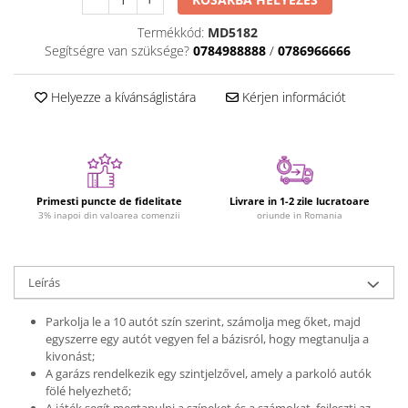
Dínós játékok
Termékkód:
MD5182
Háziállat figurák
Segítségre van szüksége?
0784988888
/
0786966666
Plüss figurák
Figurine
Helyezze a kívánságlistára
Kérjen információt
Montessori játékok
Különleges igények és Down-
szindróma
Ábécés játékok
Primesti puncte de fidelitate
Livrare in 1-2 zile lucratoare
3% inapoi din valoarea comenzii
oriunde in Romania
Számos játékok
Numberblocks készletek
Motoros készségfejlesztő játékok
Leírás
Gyümölcs- és zöldségjátékok
Parkolja le a 10 autót szín szerint, számolja meg őket, majd
Kirakós játékok
egyszerre egy autót vegyen fel a bázisról, hogy megtanulja a
kivonást;
Klasszikus kirakós
A garázs rendelkezik egy szintjelzővel, amely a parkoló autók
Formakirakós
fölé helyezhető;
A játék segít megtanulni a színeket és a számokat, fejleszti az