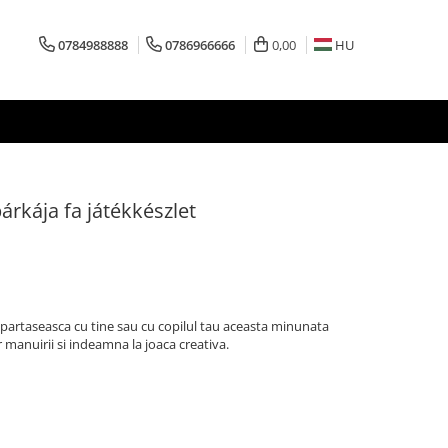
0784988888
0786966666
0,00
HU
rkája fa játékkészlet
impartaseasca cu tine sau cu copilul tau aceasta minunata
 manuirii si indeamna la joaca creativa.