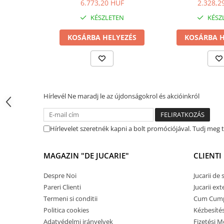
6.773,20 HUF
2.328,2
Memóriajátékok
KÉSZLETEN
KÉSZ
Betűs játékok
KOSÁRBA HELYEZÉS
KOSÁRBA H
Számos játékok
Ügyességi játékok
Kártyajátékok
Interaktív játékok
Hírlevél
Ne maradj le az újdonságokrol és akcióinkról
Padlójátékok
Válogatott könyvek
Hírlevelet szeretnék kapni a bolt promóciójával. Tudj meg
Könyvek 1 éves gyerekeknek
Könyvek 2 éves gyerekeknek
MAGAZIN "DE JUCARIE"
CLIENTI
Könyvek 3 éves gyerekeknek
Despre Noi
Jucarii de
Könyvek 4 éves gyerekeknek
Pareri Clienti
Jucarii ext
Könyvek 5 éves gyerekeknek
Termeni si conditii
Cum Cum
Könyvek 6 éves gyerekeknek
Politica cookies
Kézbesíté
Adatvédelmi irányelvek
Fizetési 