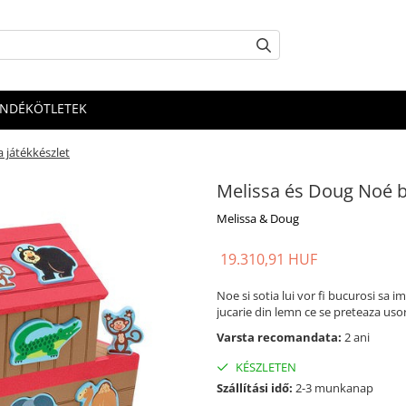
ÁNDÉKÖTLETEK
 játékkészlet
Melissa és Doug Noé bá
Melissa & Doug
19.310,91 HUF
Noe si sotia lui vor fi bucurosi sa 
jucarie din lemn ce se preteaza usor
Varsta recomandata:
2 ani
KÉSZLETEN
Szállítási idő:
2-3 munkanap