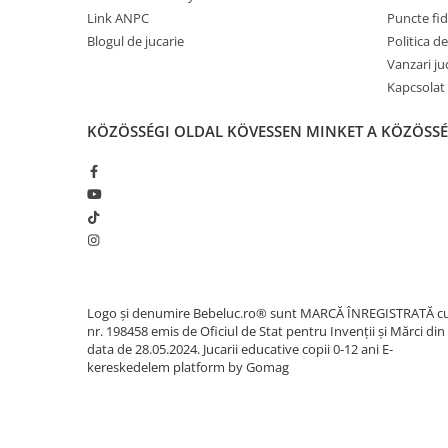
Könyvek 8 éves gyerekeknek
Link ANPC
Puncte fi
Interaktív könyvek
Blogul de jucarie
Politica de
Színező könyvek
Vanzari ju
Kapcsolat
Ajándékok gyerekeknek
Gyerek órák
KÖZÖSSÉGI OLDAL
KÖVESSEN MINKET A KÖZÖSS
Zenélő dobozok
Idei cadou fetite
Baba ajándékok
Olcsó ajándékok gyerekeknek
Keresztelő ajándékok
Ajándékok 2 éves gyerekeknek
Logo și denumire Bebeluc.ro® sunt MARCĂ ÎNREGISTRATĂ c
nr. 198458 emis de Oficiul de Stat pentru Invenții și Mărci din
Ajándékok 3 éves gyerekeknek
data de 28.05.2024. Jucarii educative copii 0-12 ani
E-
kereskedelem platform by Gomag
Ajándékok 4 éves gyerekeknek
Ajándékok 5 éves gyerekeknek
Ajándékok 6 éves gyerekeknek