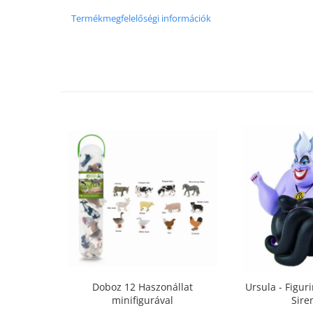
Padlók kirakós
Termékmegfelelőségi információk
IQ kirakós
Baba játékok
Fürdőjátékok
Csörgők
Fogzási játékok
Érzékelést fejlesztő játékok
Motoros játékok babáknak
Babamatracok
Válogató játékok
Zenélő játékok babáknak
Baba kirakósok
Oktató játékok
STEM játékok
Mágneses játékok
Társasjátékok
Doboz 12 Haszonállat
Ursula - Figur
minifigurával
Sire
Logikai játékok