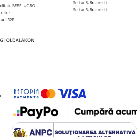
Sector 3, Bucuresti
delitate BEBELUC.RO
Sector 3, Bucuresti
 retur
carii B2B
ÉGI OLDALAKON
u