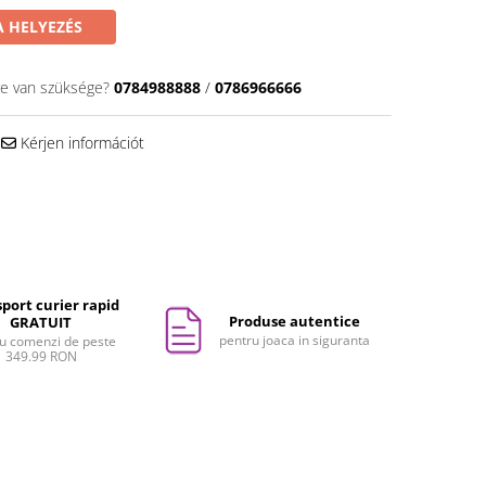
 HELYEZÉS
re van szüksége?
0784988888
/
0786966666
Kérjen információt
port curier rapid
Produse autentice
GRATUIT
pentru joaca in siguranta
u comenzi de peste
349.99 RON