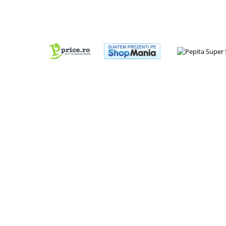
Ajándékok 7 éves gyerekeknek
Ajándékok 8 éves gyerekeknek
Ajándékok 9 éves gyerekeknek
Ajándékok 10 éves gyerekeknek
Ajándékok 11 éves gyerekeknek
Ajándékok 12 éves gyerekeknek
Iskolai felszerelések
Fiú tolltartók
Lány tolltartók
Fiú hátizsákok
Gyerek esernyők
Gyerek naplók
Gyerek rekeszes ételhordók
Lány hátizsákok
Papír-írószer