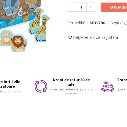
KOSÁRBA
Termékkód:
MD3786
Segítség
Helyezze a kívánságlistára
Drept de retur 30 de
Trans
e in 1-2 zile
zile
cratoare
avem incredere in jucariile
pentr
e in Romania
noastre