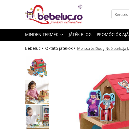
Minden termék
Játékok életkor szerint
MINDEN TERMÉK
JÁTÉK BLOG
PROMÓCIÓK AJ
Oktató játékok
Építő készletek gyerekeknek
Bebeluc /
Oktató játékok /
Melissa és Doug Noé bárkája fa
Építő készletek
Mágneses játékok
Építőkockák
Kísérleti készletek gyerekeknek
Az emberi test szervei
Játékrobotok
Kreativitást fejlesztő játékok
Lucru manual copii
Gyurma
Rajzkészletek