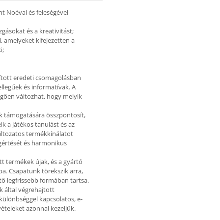
int Noéval és feleségével
zgásokat és a kreativitást;
, amelyeket kifejezetten a
i;
tosított eredeti csomagolásban
ellegűek és informatívak. A
ggően változhat, hogy melyik
k támogatására összpontosít,
k a játékos tanulást és az
áltozatos termékkínálatot
egértését és harmonikus
tt termékek újak, és a gyártó
ba. Csapatunk törekszik arra,
ő legfrissebb formában tartsa.
 által végrehajtott
különbséggel kapcsolatos, e-
vételeket azonnal kezeljük.