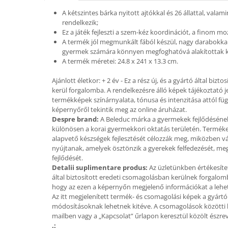
A kétszintes bárka nyitott ajtókkal és 26 állattal, valam
Dínós játékok
rendelkezik;
Háziállat figurák
Ez a játék fejleszti a szem-kéz koordinációt, a finom mo
Plüss figurák
A termék jól megmunkált fából készül, nagy darabokkal
gyermek számára könnyen megfoghatóvá alakítottak k
Figurine
A termék méretei: 24.8 x 241 x 13.3 cm.
Montessori játékok
Ajánlott életkor: + 2 év - Ez a rész új, és a gyártó által biz
Különleges igények és Down-
kerül forgalomba. A rendelkezésre álló képek tájékoztató j
szindróma
termékképek színárnyalata, tónusa és intenzitása attól fü
képernyőről tekintik meg az online áruházat.
Ábécés játékok
Despre brand:
A Beleduc márka a gyermekek fejlődéséne
Számos játékok
különösen a korai gyermekkori oktatás területén. Termékei
alapvető készségek fejlesztését célozzák meg, miközben v
Numberblocks készletek
nyújtanak, amelyek ösztönzik a gyerekek felfedezését, m
Motoros készségfejlesztő játékok
fejlődését.
Detalii suplimentare produs:
Az üzletünkben értékesíte
Gyümölcs- és zöldségjátékok
által biztosított eredeti csomagolásban kerülnek forgalom
Kirakós játékok
hogy az ezen a képernyőn megjelenő információkat a lehet
Az itt megjelenített termék- és csomagolási képek a gyártók
Klasszikus kirakós
módosításoknak lehetnek kitéve. A csomagolások közötti 
Formakirakós
mailben vagy a „Kapcsolat” űrlapon keresztül közölt észre
.: