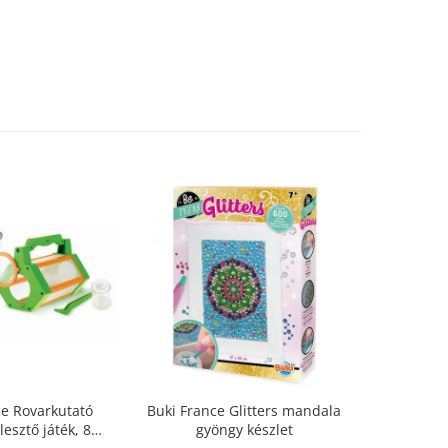
e Rovarkutató
Buki France Glitters mandala
Buki Fra
lesztő játék, 8
gyöngy készlet
M