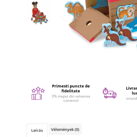
Festőkészletek gyerekeknek
Gyerek tetoválások
Kinetikus homok
Interaktív játékok
Gyerek projektorok
Zenei eszközök gyerekeknek
Zenélő körhinták
Szerepjátékok
Mesemondás
Gyerekkonyhák
Primesti puncte de
Gyerek munkapadok
Livrar
fidelitate
lu
Kézbábok
3% inapoi din valoarea
oriund
comenzii
Babaházak
Varázs fúrógép
Gyerek Halloween jelmezek
Reborn babák
Vélemények
(0)
Leírás
Játékállatok