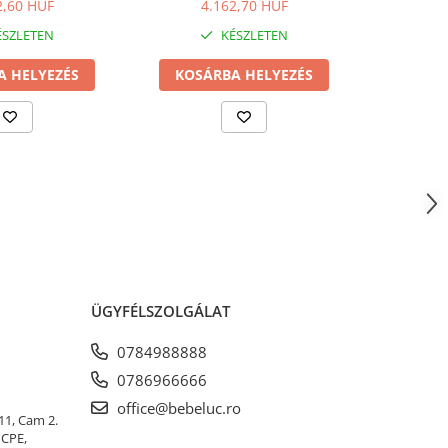
sérlet
2,60 HUF
4.162,70 HUF
8
SZLETEN
KÉSZLETEN
A HELYEZÉS
KOSÁRBA HELYEZÉS
KOSÁ
ÜGYFÉLSZOLGÁLAT
0784988888
0786966666
office@bebeluc.ro
 11, Cam 2.
ICPE,