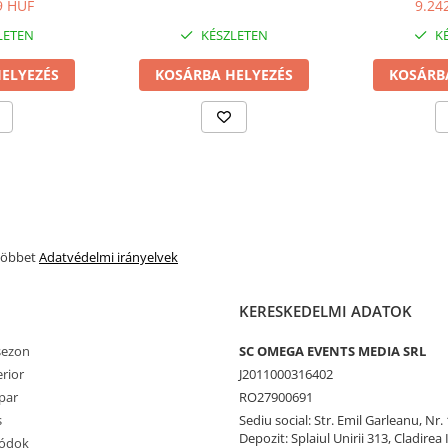
kí
9 HUF
9.24
LETEN
KÉSZLETEN
KÉ
ELYEZÉS
KOSÁRBA HELYEZÉS
KOSÁRB
 többet
Adatvédelmi irányelvek
KERESKEDELMI ADATOK
 sezon
SC OMEGA EVENTS MEDIA SRL
erior
J2011000316402
par
RO27900691
s
Sediu social: Str. Emil Garleanu, Nr.
Depozit: Splaiul Unirii 313, Cladirea 
Módok