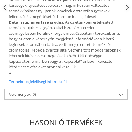
készségek fejlesztését célozzák meg, miközben változatos
Fürdőjátékok
termékkínálatot nyújtanak, amelyek ösztönzik a gyerekek
Csörgők
felfedezését, megértését és harmonikus fejlődését.
Detalii suplimentare produs:
Az üzletünkben értékesített
Fogzási játékok
termékek újak, és a gyártó által biztosított eredeti
Érzékelést fejlesztő játékok
csomagolásban kerülnek forgalomba. Csapatunk törekszik arra,
Motoros játékok babáknak
hogy az ezen a képernyőn megjelenő információkat a lehető
legfrissebb formában tartsa. Az itt megjelenített termék- és
Babamatracok
csomagolási képek a gyártók által végrehajtott módosításoknak
Válogató játékok
lehetnek kitéve. A csomagolások közötti különbséggel
Zenélő játékok babáknak
kapcsolatos, e-mailben vagy a „Kapcsolat” űrlapon keresztül
közölt észrevételeket azonnal kezeljük.
Baba kirakósok
.:
Termékmegfelelőségi információk
Vélemények
(0)
HASONLÓ TERMÉKEK