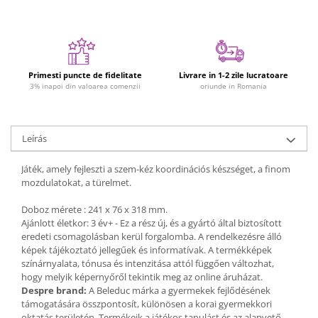
Plüss figurák
Figurine
Montessori játékok
Különleges igények és Down-
Primesti puncte de fidelitate
Livrare in 1-2 zile lucratoare
3% inapoi din valoarea comenzii
oriunde in Romania
szindróma
Ábécés játékok
Számos játékok
Leírás
Numberblocks készletek
Játék, amely fejleszti a szem-kéz koordinációs készséget, a finom
Motoros készségfejlesztő játékok
mozdulatokat, a türelmet.
Gyümölcs- és zöldségjátékok
Doboz mérete : 241 x 76 x 318 mm.
Kirakós játékok
Ajánlott életkor: 3 év+ - Ez a rész új, és a gyártó által biztosított
eredeti csomagolásban kerül forgalomba. A rendelkezésre álló
Klasszikus kirakós
képek tájékoztató jellegűek és informatívak. A termékképek
Formakirakós
színárnyalata, tónusa és intenzitása attól függően változhat,
Padlók kirakós
hogy melyik képernyőről tekintik meg az online áruházat.
Despre brand:
A Beleduc márka a gyermekek fejlődésének
IQ kirakós
támogatására összpontosít, különösen a korai gyermekkori
Baba játékok
oktatás területén. Termékeik a játékos tanulást és az alapvető