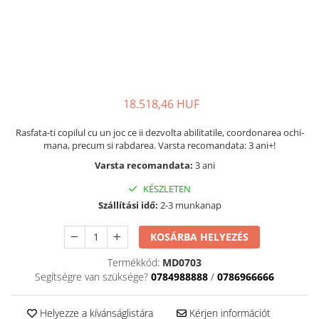
Kinetikus homok
Ajándékok 8 éves gyerekeknek
Interaktív játékok
Ajándékok 9 éves gyerekeknek
Gyerek projektorok
Ajándékok 10 éves gyerekeknek
Zenei eszközök gyerekeknek
Ajándékok 11 éves gyerekeknek
Zenélő körhinták
Szerepjátékok
18.518,46 HUF
Ajándékok 12 éves gyerekeknek
Mesemondás
Rasfata-ti copilul cu un joc ce ii dezvolta abilitatile, coordonarea ochi-
Gyerekkonyhák
mana, precum si rabdarea. Varsta recomandata: 3 ani+!
Gyerek munkapadok
Varsta recomandata:
3 ani
Kézbábok
KÉSZLETEN
Babaházak
Szállítási idő:
2-3 munkanap
Varázs fúrógép
Gyerek Halloween jelmezek
KOSÁRBA HELYEZÉS
Reborn babák
Termékkód:
MD0703
Játékállatok
Segítségre van szüksége?
0784988888
/
0786966666
Dínós játékok
Háziállat figurák
Helyezze a kívánságlistára
Kérjen információt