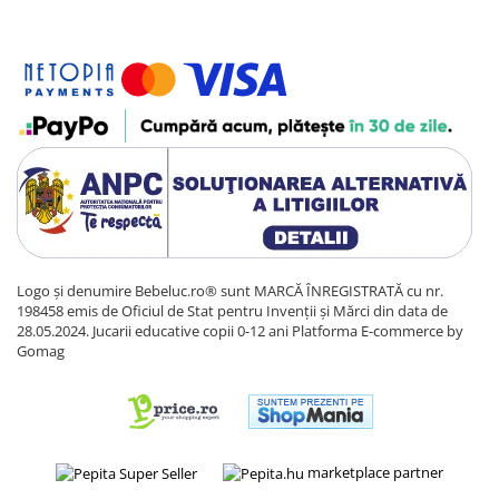
Sacose si Genti
Umbrela copii
Cutiuta metalica
Accesorii bebelusi
Olita bebe
Veioza copii
Decoratiuni camera copilului
Produse de Curatenie
Jucarii exterior
Logo și denumire Bebeluc.ro® sunt MARCĂ ÎNREGISTRATĂ cu nr.
Trotinete copii
198458 emis de Oficiul de Stat pentru Invenții și Mărci din data de
28.05.2024. Jucarii educative copii 0-12 ani
Platforma E-commerce by
Jucarii curte
Gomag
Leagane copii
Karturi copii
Biciclete copii
marketplace partner
Trambulina copii