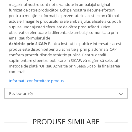
Jocuri de memorie
magazinul nostru sunt noi si vandute în ambalajul original
Jocuri cu litere
furnizat de catre producător. Echipa noastra depune eforturi
pentru a menține informațiile prezentate in acest ecran cât mai
Jocuri cu numere
actuale. Imaginile produsului si ale ambalajului, afișate aici, pot fi
supuse unor ajustări efectuate de către producători. Orice
Jocuri de indemanare
observatie referitoare la diferenta de ambalaj, comunicata prin
Jocuri de carti
email sau formularul de
Achizitie prin SICAP:
Pentru instituțiile publice interesate, acest
Jocuri interactive
produs este disponibil pentru achiziție și prin platforma SICAP,
conform procedurilor de achiziție publică. Pentru detalii
Jocuri de podea
suplimentare și pentru publicare in SICAP, vă rugăm să selectati
Carti pe alese
metoda de plată "OP sau Achiziție prin Seap/Sicap" la finalizarea
comenzii.
Carti pentru copii 1 an
Informatii conformitate produs
Carti pentru copii 2 ani
Carti pentru copii 3 ani
Review-uri
(0)
Carti pentru copii 4 ani
Carti pentru copii 5 ani
Carti pentru copii 6 ani
PRODUSE SIMILARE
Carti pentru copii 8 ani