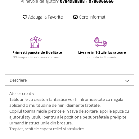
Ai nevoie de ajutor?
0784988888
/
0786966666
Jucarii cu Dinozauri
Figurine cu animale domestice
Adauga la Favorite
Cere informatii
Figurine plus
Figurine
Jucarii Montessori
Nevoi speciale si sindrom Down
Primesti puncte de fidelitate
Livrare in 1-2 zile lucratoare
3% inapoi din valoarea comenzii
oriunde in Romania
Jucarii cu alfabet
Jucarii cu cifre
Descriere
Seturi Numberblocks
Jucarii de motricitate
Atelier creativ.
Jucarii fructe si legume
Tablourile cu creaturi fantastice vor fi infrumusetate cu migala
aplicand o multitudine de mini diamante fatetate.
Puzzle-uri
Copilul toarna micile pietricele in tava de sortare, apoi le apuca cu
ajutorul stylusului pentru a le pozitiona pe suprafetele pre-lipite
Puzzle clasic
urmand instructiunile din brosura.
Puzzle incastru
Treptat, schitele capata relief si stralucire.
Puzzle de podea