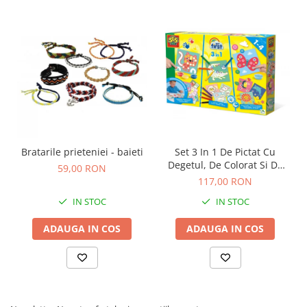
Carti de colorat
Carticele interactive
Cadouri copii
Ceasuri copii
Cutii muzicale
Idei cadou fetite
Cadouri bebelusi
Bratarile prieteniei - baieti
Set 3 In 1 De Pictat Cu
Cadouri ieftine pentru copii
Degetul, De Colorat Si De
59,00 RON
Cadouri botez
Lipit
117,00 RON
Cadou copii 2 ani
IN STOC
IN STOC
Cadou copii 3 ani
ADAUGA IN COS
ADAUGA IN COS
Cadou copii 4 ani
Cadou copii 5 ani
Cadou copii 6 ani
Cadou copii 7 ani