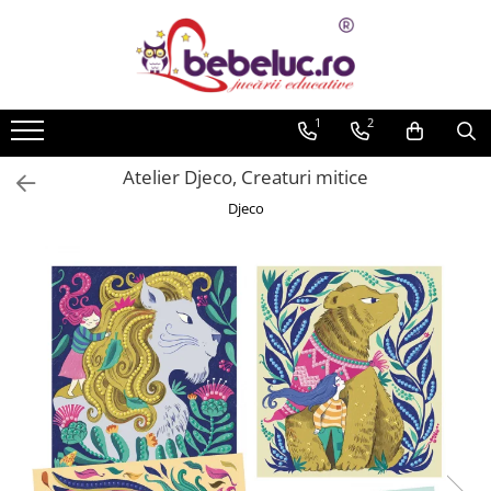
Toate Produsele
Jucarii pe varste
1
2
Jucarii educative
Atelier Djeco, Creaturi mitice
Set constructie copii
Djeco
Seturi de construit
Jucarii magnetice
Cuburi de construit
Seturi Experimente pentru copii
Organele Corpului Uman
Roboti de jucarie
Jucarii Creativitate
Lucru manual copii
Plastilina
Seturi de desen