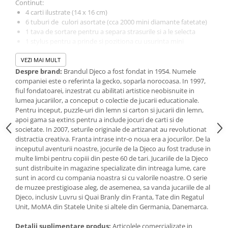
Continut:
IQ puzzle
4 carti ilustrate (14 x 16 cm)
Jucarii bebelusi
6 tuburi de culori asortate (cca 2000 mini diamante fatetate)
1 tava de sortare pentru a separa strasurile si a le selecta
Jucarii de baie
1 stylus pentru a prinde si pozitiona cu usurinta mini
Zornaitoare
diamantele
Jucarii dentitie
VEZI MAI MULT
1 bloc de ceara
1 brosura explicativa detaliaza activitatea pas cu pas.
Despre brand:
Brandul Djeco a fost fondat in 1954. Numele
Jucarii senzoriale
companiei este o referinta la gecko, soparla norocoasa. In 1997,
Jucarii motrice pentru bebelusi
Producator : Djeco, Franta
fiul fondatoarei, inzestrat cu abilitati artistice neobisnuite in
Varsta recomandata: 7-12 ani.
Saltele de activitati pentru bebe
lumea jucariilor, a conceput o colectie de jucarii educationale.
Pentru inceput, puzzle-uri din lemn si carton si jucarii din lemn,
Jucarii de sortat
Avertisment! Contraindicat copiilor sub 3 ani. Contine parti mici
apoi gama sa extins pentru a include jocuri de carti si de
Jucarii muzicale bebelusi
care pot fi inghitite. A se utiliza sub stricta supraveghere a unei
societate. In 2007, seturile originale de artizanat au revolutionat
persoane adulte.
distractia creativa. Franta intrase intr-o noua era a jocurilor. De la
Puzzle bebelusi
inceputul aventurii noastre, jocurile de la Djeco au fost traduse in
Jocuri educative
multe limbi pentru copiii din peste 60 de tari. Jucariile de la Djeco
Jocuri STEM
sunt distribuite in magazine specializate din intreaga lume, care
sunt in acord cu compania noastra si cu valorile noastre. O serie
Jocuri Magnetice
de muzee prestigioase aleg, de asemenea, sa vanda jucariile de al
Djeco, inclusiv Luvru si Quai Branly din Franta, Tate din Regatul
Jocuri de societate
Unit, MoMA din Statele Unite si altele din Germania, Danemarca.
Jocuri de logica
Detalii suplimentare produs:
Articolele comercializate in