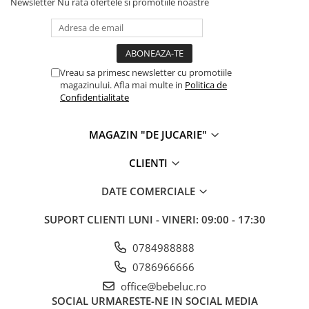
Newsletter
Nu rata ofertele si promotiile noastre
Cadou copii 8 ani
Cadou copii 9 ani
Cadou copii 10 ani
Vreau sa primesc newsletter cu promotiile
Cadou copii 11 ani
magazinului. Afla mai multe in
Politica de
Confidentialitate
Cadou copii 12 ani
Rechizite scolare
MAGAZIN "DE JUCARIE"
Penar baieti
CLIENTI
Penar fete
Agenda copii
DATE COMERCIALE
Caserola compartimentata copii
SUPORT CLIENTI
LUNI - VINERI: 09:00 - 17:30
Etui Ochelari
0784988888
Ghiozdan baieti
0786966666
Ghiozdan fete
office@bebeluc.ro
Papetarie
SOCIAL
URMARESTE-NE IN SOCIAL MEDIA