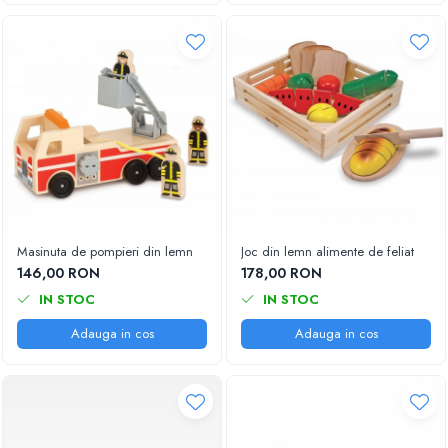
Accesorii locuri de joaca
Accesorii karturi
Locuri de joaca
Tobogan copii
Mama si Copilul
Articole sanatate
Accesorii hranire
Bavetica bebelusi
Masinuta de pompieri din lemn
Joc din lemn alimente de feliat
146,00 RON
178,00 RON
IN STOC
IN STOC
Adauga in cos
Adauga in cos