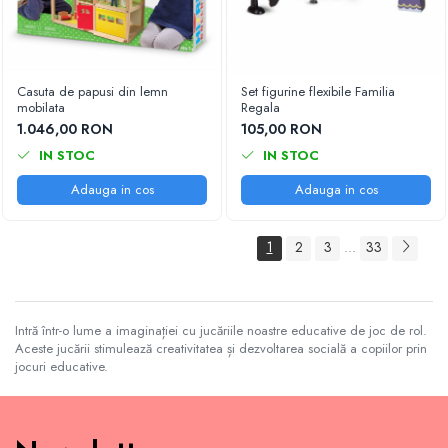
Casuta de papusi din lemn
Set figurine flexibile Familia
mobilata
Regala
1.046,00 RON
105,00 RON
IN STOC
IN STOC
Adauga in cos
Adauga in cos
1
2
3
33
...
Intră într-o lume a imaginației cu jucăriile noastre educative de joc de rol.
Aceste jucării stimulează creativitatea și dezvoltarea socială a copiilor prin
jocuri educative.