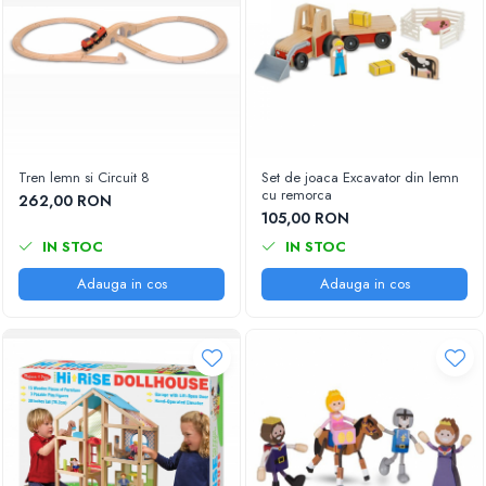
Tren lemn si Circuit 8
Set de joaca Excavator din lemn
cu remorca
262,00 RON
105,00 RON
IN STOC
IN STOC
Adauga in cos
Adauga in cos