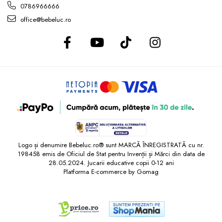
0786966666
office@bebeluc.ro
Logo și denumire Bebeluc.ro® sunt MARCĂ ÎNREGISTRATĂ cu nr.
198458 emis de Oficiul de Stat pentru Invenții și Mărci din data de
28.05.2024. Jucarii educative copii 0-12 ani
Platforma E-commerce by Gomag