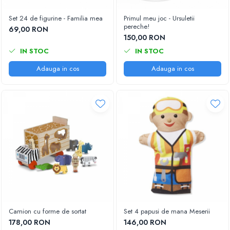
Cadou copii 8 ani
Set 24 de figurine - Familia mea
Primul meu joc - Ursuletii
pereche!
Cadou copii 9 ani
69,00 RON
150,00 RON
Cadou copii 10 ani
IN STOC
IN STOC
Cadou copii 11 ani
Adauga in cos
Adauga in cos
Cadou copii 12 ani
Rechizite scolare
Penar baieti
Penar fete
Agenda copii
Caserola compartimentata copii
Etui Ochelari
Ghiozdan baieti
Ghiozdan fete
Camion cu forme de sortat
Set 4 papusi de mana Meserii
Papetarie
178,00 RON
146,00 RON