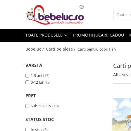
Toate Produsele
Jucarii pe varste
TOATE PRODUSELE
PROMOTII JUCARII CADOU
Jucarii educative
Set constructie copii
Bebeluc /
Carti pe alese /
Carti pentru copii 1 an
Seturi de construit
Jucarii magnetice
Carti 
VARSTA
Cuburi de construit
Afiseaza:
1-3 ani
(17)
Seturi Experimente pentru copii
0-12 luni
(2)
Organele Corpului Uman
Roboti de jucarie
PRET
Jucarii Creativitate
Sub 50 RON
(19)
Lucru manual copii
STATUS STOC
Plastilina
Seturi de desen
In stoc
(5)