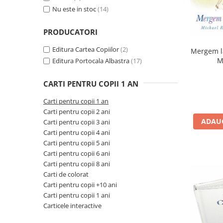
Seturi de pictura pentru copii
Nu este in stoc
(14)
Tatuaje Copii
PRODUCATORI
Nisip kinetic
Jucarii interactive
Editura Cartea Copiilor
(2)
Mergem la
M
Editura Portocala Albastra
(17)
Proiector pentru copii
Instrumente muzicale pentru copii
CARTI PENTRU COPII 1 AN
Caruseluri muzicale
Carti pentru copii 1 an
Joc de rol
Carti pentru copii 2 ani
Storytelling
ADAUG
Carti pentru copii 3 ani
Bucatarii pentru copii
Carti pentru copii 4 ani
Carti pentru copii 5 ani
Banc de lucru pentru copii
Carti pentru copii 6 ani
Papusi de mana
Carti pentru copii 8 ani
Casa de papusi
Carti de colorat
Bormasina magica
Carti pentru copii +10 ani
Costum Halloween Copii
Carti pentru copii 1 ani
Carticele interactive
Papusi si Bebelusi Reborn
Animale de jucarie