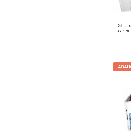
Jucarii cu Dinozauri
Figurine cu animale domestice
Figurine plus
Ghici 
Figurine
carton
Jucarii Montessori
Nevoi speciale si sindrom Down
Jucarii cu alfabet
ADAUG
Jucarii cu cifre
Seturi Numberblocks
Jucarii de motricitate
Jucarii fructe si legume
Puzzle-uri
Puzzle clasic
Puzzle incastru
Puzzle de podea