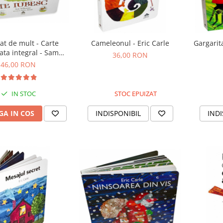
cat de mult - Carte
Cameleonul - Eric Carle
Gargarit
ata integral - Sam
36,00 RON
McBratney
46,00 RON
IN STOC
STOC EPUIZAT
A IN COS
INDISPONIBIL
INDI