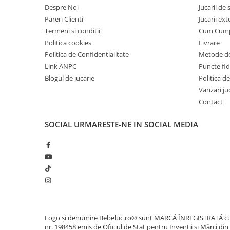
Despre Noi
Jucarii de
Cadou copii 8 ani
Pareri Clienti
Jucarii ext
Cadou copii 9 ani
Termeni si conditii
Cum Cum
Politica cookies
Livrare
Cadou copii 10 ani
Politica de Confidentialitate
Metode de
Cadou copii 11 ani
Link ANPC
Puncte fi
Cadou copii 12 ani
Blogul de jucarie
Politica de
Vanzari ju
Rechizite scolare
Contact
Penar baieti
Penar fete
SOCIAL
URMARESTE-NE IN SOCIAL MEDIA
Agenda copii
Caserola compartimentata copii
Etui Ochelari
Ghiozdan baieti
Ghiozdan fete
Papetarie
Logo și denumire Bebeluc.ro® sunt MARCĂ ÎNREGISTRATĂ c
nr. 198458 emis de Oficiul de Stat pentru Invenții și Mărci din