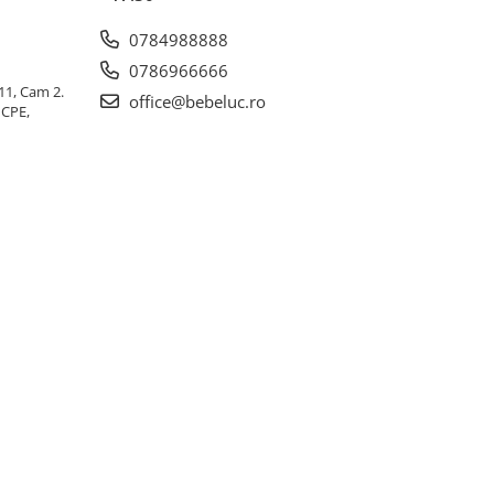
0784988888
0786966666
 11, Cam 2.
office@bebeluc.ro
ICPE,