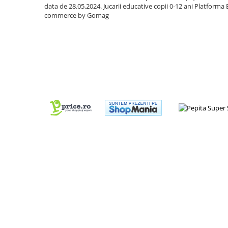
Sacose si Genti
data de 28.05.2024. Jucarii educative copii 0-12 ani
Platforma 
commerce by Gomag
Umbrela copii
Cutiuta metalica
Accesorii bebelusi
Olita bebe
Veioza copii
Decoratiuni camera copilului
Produse de Curatenie
Jucarii exterior
Trotinete copii
Jucarii curte
Leagane copii
Karturi copii
Biciclete copii
Trambulina copii