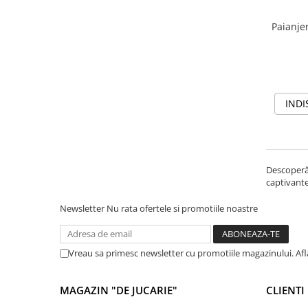
Carti de colorat
Paianjen
Carticele interactive
Cadouri copii
Ceasuri copii
Cutii muzicale
INDI
Idei cadou fetite
Cadouri bebelusi
Cadouri ieftine pentru copii
Descoperă 
Cadouri botez
captivante 
Cadou copii 2 ani
Newsletter
Nu rata ofertele si promotiile noastre
Cadou copii 3 ani
Cadou copii 4 ani
Vreau sa primesc newsletter cu promotiile magazinului. Af
Cadou copii 5 ani
Cadou copii 6 ani
MAGAZIN "DE JUCARIE"
CLIENTI
Cadou copii 7 ani