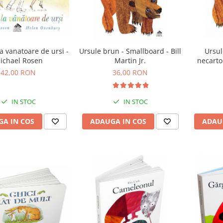
 vanatoare de ursi -
Ursule brun - Smallboard - Bill
Ursul
ichael Rosen
Martin Jr.
necarton
42,00 RON
36,00 RON
IN STOC
IN STOC
A IN COS
ADAUGA IN COS
ADAU