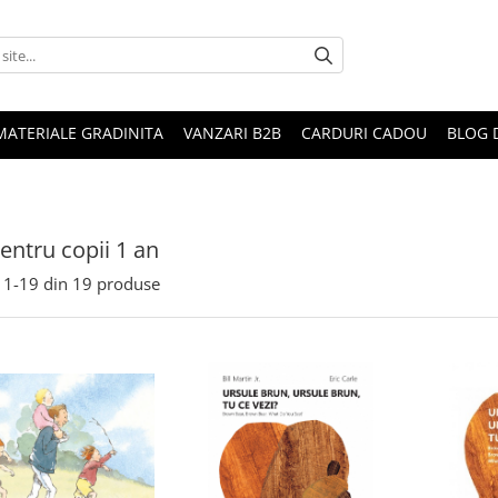
MATERIALE GRADINITA
VANZARI B2B
CARDURI CADOU
BLOG 
pentru copii 1 an
1-
19
din
19
produse