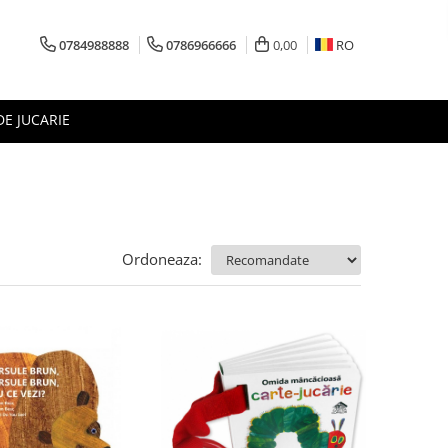
0784988888
0786966666
0,00
RO
DE JUCARIE
Ordoneaza: