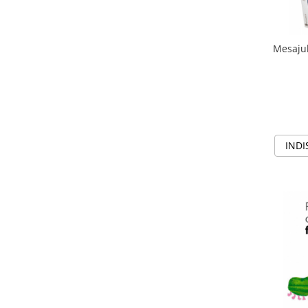
IQ puzzle
Jucarii bebelusi
Jucarii de baie
Mesajul
Zornaitoare
Jucarii dentitie
Jucarii senzoriale
Jucarii motrice pentru bebelusi
Saltele de activitati pentru bebe
INDI
Jucarii de sortat
Jucarii muzicale bebelusi
Puzzle bebelusi
Jocuri educative
Jocuri STEM
Jocuri Magnetice
Jocuri de societate
Jocuri de logica