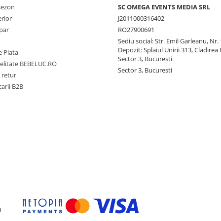
 sezon
SC OMEGA EVENTS MEDIA SRL
erior
J2011000316402
par
RO27900691
Sediu social: Str. Emil Garleanu, Nr.
Depozit: Splaiul Unirii 313, Cladirea 
 Plata
Sector 3, Bucuresti
delitate BEBELUC.RO
Sector 3, Bucuresti
 retur
carii B2B
u