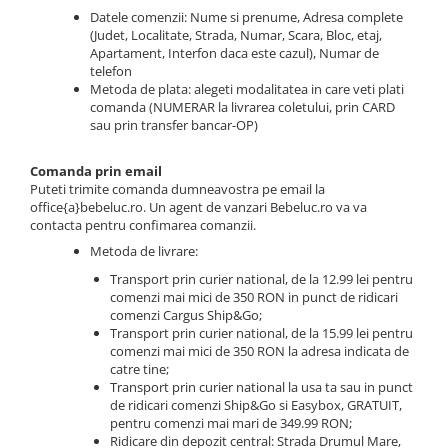
Jucarii de baie
Datele comenzii: Nume si prenume, Adresa complete
Zornaitoare
(Judet, Localitate, Strada, Numar, Scara, Bloc, etaj,
Apartament, Interfon daca este cazul), Numar de
Jucarii dentitie
telefon
Jucarii senzoriale
Metoda de plata: alegeti modalitatea in care veti plati
comanda (NUMERAR la livrarea coletului, prin CARD
Jucarii motrice pentru bebelusi
sau prin transfer bancar-OP)
Saltele de activitati pentru bebe
Jucarii de sortat
Comanda prin email
Jucarii muzicale bebelusi
Puteti trimite comanda dumneavostra pe email la
office{a}bebeluc.ro. Un agent de vanzari Bebeluc.ro va va
Puzzle bebelusi
contacta pentru confimarea comanzii.
Metoda de livrare:
Transport prin curier national, de la 12.99 lei pentru
comenzi mai mici de 350 RON in punct de ridicari
comenzi Cargus Ship&Go;
Transport prin curier national, de la 15.99 lei pentru
comenzi mai mici de 350 RON la adresa indicata de
catre tine;
Transport prin curier national la usa ta sau in punct
de ridicari comenzi Ship&Go si Easybox, GRATUIT,
pentru comenzi mai mari de 349.99 RON;
Ridicare din depozit central: Strada Drumul Mare,