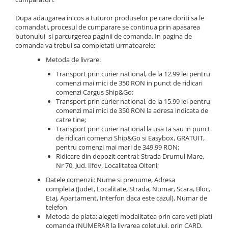
Nisip kinetic
Cadou copii 8 ani
Jucarii interactive
Dupa adaugarea in cos a tuturor produselor pe care doriti sa le
Cadou copii 9 ani
comandati, procesul de cumparare se continua prin apasarea
Proiector pentru copii
butonului si parcurgerea paginii de comanda. In pagina de
Cadou copii 10 ani
comanda va trebui sa completati urmatoarele:
Instrumente muzicale pentru copii
Cadou copii 11 ani
Caruseluri muzicale
Metoda de livrare:
Joc de rol
Transport prin curier national, de la 12.99 lei pentru
Cadou copii 12 ani
comenzi mai mici de 350 RON in punct de ridicari
Storytelling
comenzi Cargus Ship&Go;
Transport prin curier national, de la 15.99 lei pentru
Bucatarii pentru copii
comenzi mai mici de 350 RON la adresa indicata de
Banc de lucru pentru copii
catre tine;
Papusi de mana
Transport prin curier national la usa ta sau in punct
de ridicari comenzi Ship&Go si Easybox, GRATUIT,
Casa de papusi
pentru comenzi mai mari de 349.99 RON;
Bormasina magica
Ridicare din depozit central: Strada Drumul Mare,
Nr 70, Jud. Ilfov, Localitatea Olteni;
Costum Halloween Copii
Datele comenzii: Nume si prenume, Adresa
Papusi si Bebelusi Reborn
completa (Judet, Localitate, Strada, Numar, Scara, Bloc,
Animale de jucarie
Etaj, Apartament, Interfon daca este cazul), Numar de
telefon
Jucarii cu Dinozauri
Metoda de plata: alegeti modalitatea prin care veti plati
Figurine cu animale domestice
comanda (NUMERAR la livrarea coletului, prin CARD,