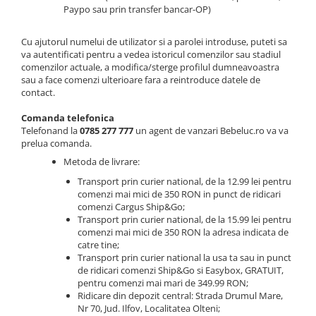
Paypo sau prin transfer bancar-OP)
Figurine plus
Figurine
Cu ajutorul numelui de utilizator si a parolei introduse, puteti sa
Jucarii Montessori
va autentificati pentru a vedea istoricul comenzilor sau stadiul
comenzilor actuale, a modifica/sterge profilul dumneavoastra
Nevoi speciale si sindrom Down
sau a face comenzi ulterioare fara a reintroduce datele de
contact.
Jucarii cu alfabet
Jucarii cu cifre
Comanda telefonica
Telefonand la
0785 277 777
un agent de vanzari Bebeluc.ro va va
Seturi Numberblocks
prelua comanda.
Jucarii de motricitate
Metoda de livrare:
Jucarii fructe si legume
Transport prin curier national, de la 12.99 lei pentru
comenzi mai mici de 350 RON in punct de ridicari
Puzzle-uri
comenzi Cargus Ship&Go;
Transport prin curier national, de la 15.99 lei pentru
Puzzle clasic
comenzi mai mici de 350 RON la adresa indicata de
Puzzle incastru
catre tine;
Transport prin curier national la usa ta sau in punct
Puzzle de podea
de ridicari comenzi Ship&Go si Easybox, GRATUIT,
IQ puzzle
pentru comenzi mai mari de 349.99 RON;
Ridicare din depozit central: Strada Drumul Mare,
Jucarii bebelusi
Nr 70, Jud. Ilfov, Localitatea Olteni;