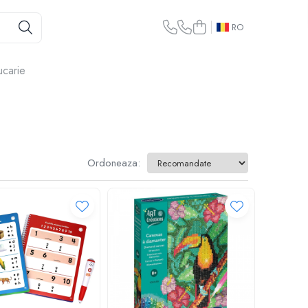
RO
ucarie
Ordoneaza: