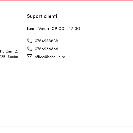
Suport clienti
L
Luni - Vineri: 09:00 - 17:30
0784988888
0786966666
 11, Cam 2.
ICPE, Sector
office@bebeluc.ro