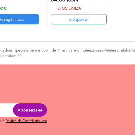
TOC
STOC EPUIZAT
Adauga in cos
Indisponibil
adouri speciale pentru copiii de 11 ani care stimulează creativitatea și abilități
și academică.
e in
Politica de Confidentialitate