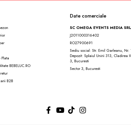
Date comerciale
 sezon
SC OMEGA EVENTS MEDIA SR
rior
J2011000316402
ar
RO27900691
Sediu social: Str. Emil Garleanu, Nr.
Depozit: Splaiul Unirii 313, Cladirea 
 Plata
3, Bucuresti
elitate BEBELUC.RO
Sector 3, Bucuresti
 retur
carii B2B