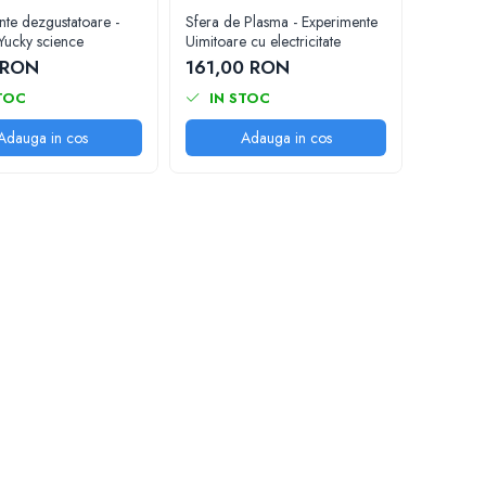
nte dezgustatoare -
Sfera de Plasma - Experimente
Yucky science
Uimitoare cu electricitate
 RON
161,00 RON
TOC
IN STOC
Adauga in cos
Adauga in cos