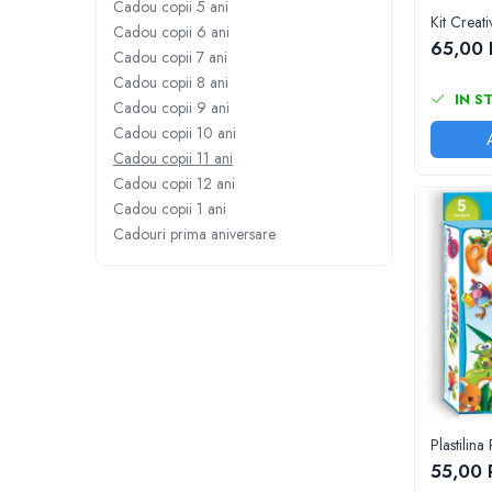
Cadou copii 5 ani
Kit Creat
Jucarii cu Dinozauri
Cadou copii 6 ani
65,00
Cadou copii 7 ani
Figurine cu animale domestice
Cadou copii 8 ani
Figurine plus
IN S
Cadou copii 9 ani
Figurine
Cadou copii 10 ani
Jucarii Montessori
Cadou copii 11 ani
Nevoi speciale si sindrom Down
Cadou copii 12 ani
Cadou copii 1 ani
Jucarii cu alfabet
Cadouri prima aniversare
Jucarii cu cifre
Seturi Numberblocks
Jucarii de motricitate
Jucarii fructe si legume
Puzzle-uri
Puzzle clasic
Puzzle incastru
Plastilin
55,00
Puzzle de podea