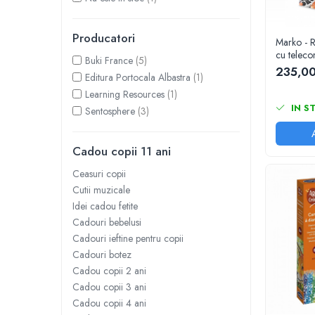
Seturi de pictura pentru copii
Tatuaje Copii
Producatori
Marko - R
Nisip kinetic
cu teleco
Buki France
(5)
Jucarii interactive
235,0
Editura Portocala Albastra
(1)
Proiector pentru copii
Learning Resources
(1)
Instrumente muzicale pentru copii
IN S
Sentosphere
(3)
Caruseluri muzicale
Joc de rol
Cadou copii 11 ani
Storytelling
Ceasuri copii
Bucatarii pentru copii
Cutii muzicale
Banc de lucru pentru copii
Idei cadou fetite
Papusi de mana
Cadouri bebelusi
Cadouri ieftine pentru copii
Casa de papusi
Cadouri botez
Bormasina magica
Cadou copii 2 ani
Costum Halloween Copii
Cadou copii 3 ani
Papusi si Bebelusi Reborn
Cadou copii 4 ani
Animale de jucarie