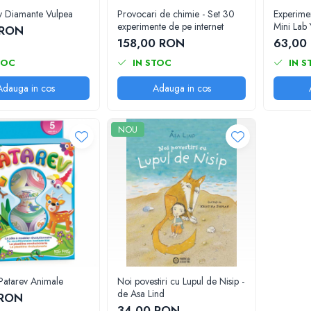
iv Diamante Vulpea
Provocari de chimie - Set 30
Experime
experimente de pe internet
Mini Lab 
 RON
158,00 RON
63,00
TOC
IN STOC
IN S
Adauga in cos
Adauga in cos
NOU
a Patarev Animale
Noi povestiri cu Lupul de Nisip -
de Asa Lind
 RON
34,00 RON