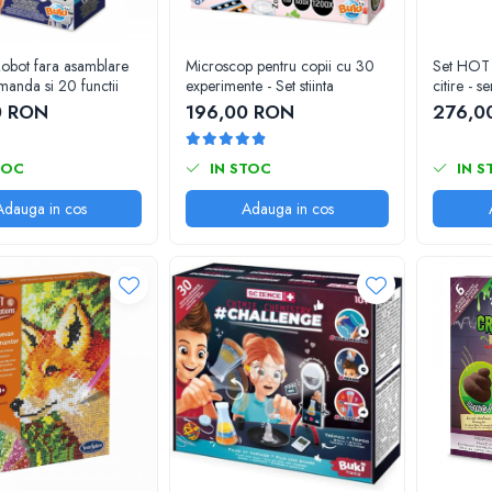
obot fara asamblare
Microscop pentru copii cu 30
Set HOT
manda si 20 functii
experimente - Set stiinta
citire - s
0 RON
196,00 RON
276,0
TOC
IN STOC
IN S
Adauga in cos
Adauga in cos