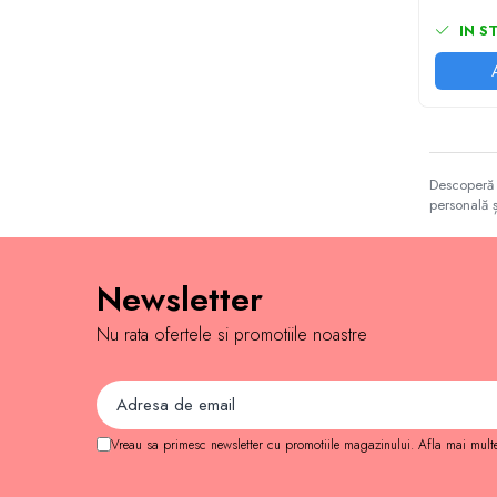
IQ puzzle
IN S
Jucarii bebelusi
Jucarii de baie
Zornaitoare
Jucarii dentitie
Jucarii senzoriale
Descoperă c
Jucarii motrice pentru bebelusi
personală 
Saltele de activitati pentru bebe
Jucarii de sortat
Jucarii muzicale bebelusi
Newsletter
Puzzle bebelusi
Jocuri educative
Nu rata ofertele si promotiile noastre
Jocuri STEM
Jocuri Magnetice
Jocuri de societate
Vreau sa primesc newsletter cu promotiile magazinului. Afla mai mult
Jocuri de logica