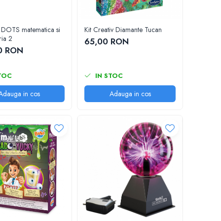
 DOTS matematica si
Kit Creativ Diamante Tucan
eria 2
65,00 RON
0 RON
TOC
IN STOC
Adauga in cos
Adauga in cos