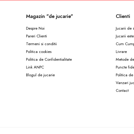
Jocuri de memorie
Jocuri cu litere
Magazin "de jucarie"
Clienti
Jocuri cu numere
Jocuri de indemanare
Despre Noi
Jucarii de
Pareri Clienti
Jucarii exte
Jocuri de carti
Termeni si conditii
Cum Cump
Jocuri interactive
Politica cookies
Livrare
Jocuri de podea
Politica de Confidentialitate
Metode de
Carti pe alese
Link ANPC
Puncte fid
Carti pentru copii 1 an
Blogul de jucarie
Politica de
Carti pentru copii 2 ani
Vanzari ju
Contact
Carti pentru copii 3 ani
Carti pentru copii 4 ani
Carti pentru copii 5 ani
Carti pentru copii 6 ani
Carti pentru copii 8 ani