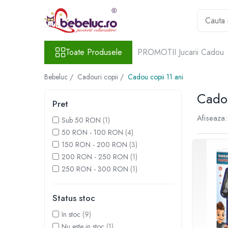
Toate Produsele
Toate Produsele
PROMOTII Jucarii Cadou
Jucarii pe varste
Jucarii educative
Bebeluc /
Cadouri copii /
Cadou copii 11 ani
Set constructie copii
Cadou
Seturi de construit
Pret
Jucarii magnetice
Afiseaza:
Sub 50 RON
(1)
Cuburi de construit
50 RON - 100 RON
(4)
Seturi Experimente pentru copii
150 RON - 200 RON
(3)
Organele Corpului Uman
200 RON - 250 RON
(1)
Roboti de jucarie
250 RON - 300 RON
(1)
Jucarii Creativitate
Status stoc
Lucru manual copii
Plastilina
In stoc
(9)
Seturi de desen
Nu este in stoc
(1)