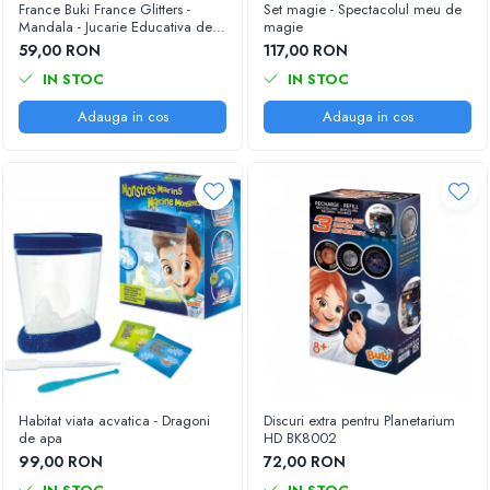
Jucarii de baie
France Buki France Glitters -
Set magie - Spectacolul meu de
Mandala - Jucarie Educativa de
magie
Zornaitoare
inalta calitate pentru copii
59,00 RON
117,00 RON
Jucarii dentitie
IN STOC
IN STOC
Jucarii senzoriale
Adauga in cos
Adauga in cos
Jucarii motrice pentru bebelusi
Saltele de activitati pentru bebe
Jucarii de sortat
Jucarii muzicale bebelusi
Puzzle bebelusi
Habitat viata acvatica - Dragoni
Discuri extra pentru Planetarium
de apa
HD BK8002
99,00 RON
72,00 RON