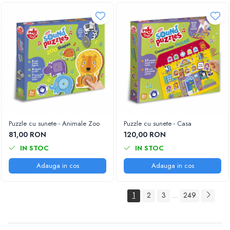
Puzzle cu sunete - Animale Zoo
Puzzle cu sunete - Casa
81,00 RON
120,00 RON
IN STOC
IN STOC
Adauga in cos
Adauga in cos
1
2
3
249
...