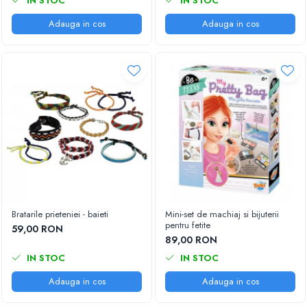
IN STOC
IN STOC
Adauga in cos
Adauga in cos
Bratarile prieteniei - baieti
Mini-set de machiaj si bijuterii
pentru fetite
59,00 RON
89,00 RON
IN STOC
IN STOC
Adauga in cos
Adauga in cos