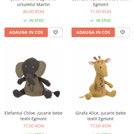
ursuletul Martin
Egmont
Figurine plus
80,00 RON
77,00 RON
Figurine
IN STOC
IN STOC
Jucarii Montessori
Nevoi speciale si sindrom Down
ADAUGA IN COS
ADAUGA IN COS
Jucarii cu alfabet
Jucarii cu cifre
Seturi Numberblocks
Jucarii de motricitate
Jucarii fructe si legume
Puzzle-uri
Puzzle clasic
Puzzle incastru
Puzzle de podea
Elefantul Chloe, jucarie bebe
Girafa Alice, jucarie bebe
IQ puzzle
textil Egmont
textil Egmont
77,00 RON
77,00 RON
Jucarii bebelusi