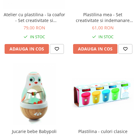
Atelier cu plastilina - la coafor
Plastilina mea - Set
- Set creativitate si
creativitate si indemanare
indemanare
copii
79,00 RON
61,00 RON
IN STOC
IN STOC
ADAUGA IN COS
ADAUGA IN COS
Jucarie bebe Babypoli
Plastilina - culori clasice