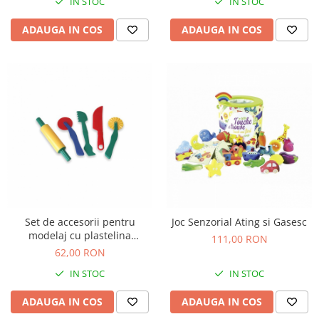
IN STOC
IN STOC
Jucarii de baie
Zornaitoare
ADAUGA IN COS
ADAUGA IN COS
Jucarii dentitie
Jucarii senzoriale
Jucarii motrice pentru bebelusi
Saltele de activitati pentru bebe
Jucarii de sortat
Jucarii muzicale bebelusi
Puzzle bebelusi
Set de accesorii pentru
Joc Senzorial Ating si Gasesc
modelaj cu plastelina
111,00 RON
Miniland
62,00 RON
IN STOC
IN STOC
ADAUGA IN COS
ADAUGA IN COS