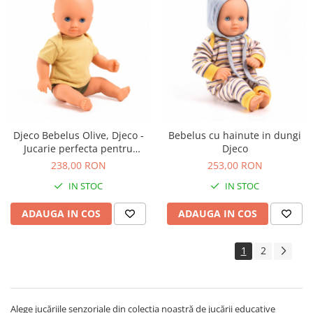
Djeco Bebelus Olive, Djeco -
Bebelus cu hainute in dungi
Jucarie perfecta pentru
Djeco
dezvoltarea copiilor
238,00 RON
253,00 RON
IN STOC
IN STOC
ADAUGA IN COS
ADAUGA IN COS
1
2
Alege jucăriile senzoriale din colecția noastră de jucării educative