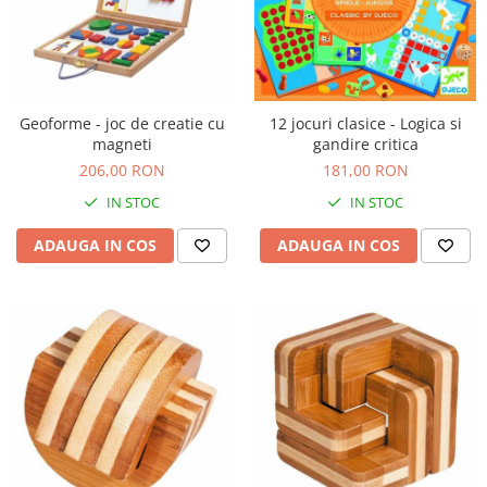
Geoforme - joc de creatie cu
12 jocuri clasice - Logica si
magneti
gandire critica
206,00 RON
181,00 RON
IN STOC
IN STOC
ADAUGA IN COS
ADAUGA IN COS