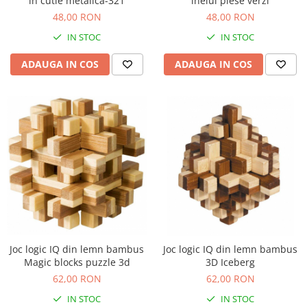
in cutie metalica-321
inelul piese verzi
48,00 RON
48,00 RON
IN STOC
IN STOC
ADAUGA IN COS
ADAUGA IN COS
Joc logic IQ din lemn bambus
Joc logic IQ din lemn bambus
Magic blocks puzzle 3d
3D Iceberg
62,00 RON
62,00 RON
IN STOC
IN STOC