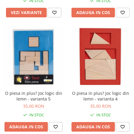
IN STOC
IN STOC
Jucarii de baie
Zornaitoare
VEZI VARIANTE
ADAUGA IN COS
Jucarii dentitie
Jucarii senzoriale
Jucarii motrice pentru bebelusi
Saltele de activitati pentru bebe
Jucarii de sortat
Jucarii muzicale bebelusi
Puzzle bebelusi
O piesa in plus? Joc logic din
O piesa in plus? Joc logic din
lemn - varianta 5
lemn - varianta 4
35,00 RON
35,00 RON
IN STOC
IN STOC
ADAUGA IN COS
ADAUGA IN COS