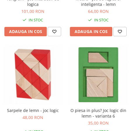
logica
inteligenta - lemn
Figurine plus
101,00 RON
64,00 RON
Figurine
IN STOC
IN STOC
Jucarii Montessori
Nevoi speciale si sindrom Down
ADAUGA IN COS
ADAUGA IN COS
Jucarii cu alfabet
Jucarii cu cifre
Seturi Numberblocks
Jucarii de motricitate
Jucarii fructe si legume
Puzzle-uri
Puzzle clasic
Puzzle incastru
Puzzle de podea
Sarpele de lemn - joc logic
O piesa in plus? Joc logic din
IQ puzzle
lemn - varianta 6
48,00 RON
35,00 RON
Jucarii bebelusi