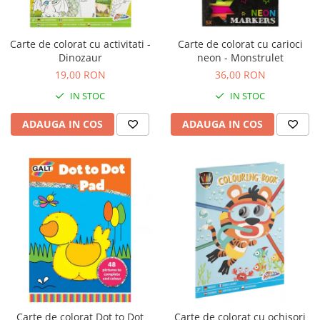
Seturi de pictura pentru copii
Tatuaje Copii
Carte de colorat cu activitati -
Carte de colorat cu carioci
Nisip kinetic
Dinozaur
neon - Monstrulet
Jucarii interactive
19,00 RON
36,00 RON
Proiector pentru copii
IN STOC
IN STOC
Instrumente muzicale pentru copii
ADAUGA IN COS
ADAUGA IN COS
Caruseluri muzicale
Joc de rol
Storytelling
Bucatarii pentru copii
Banc de lucru pentru copii
Papusi de mana
Casa de papusi
Bormasina magica
Costum Halloween Copii
Papusi si Bebelusi Reborn
Carte de colorat Dot to Dot
Carte de colorat cu ochisori
Animale de jucarie