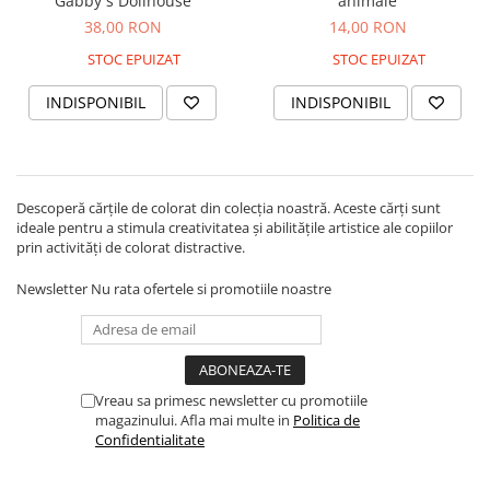
Gabby s Dollhouse
animale
Accesorii locuri de joaca
38,00 RON
14,00 RON
Accesorii karturi
STOC EPUIZAT
STOC EPUIZAT
Locuri de joaca
INDISPONIBIL
INDISPONIBIL
Tobogan copii
Mama si Copilul
Articole sanatate
Accesorii hranire
Descoperă cărțile de colorat din colecția noastră. Aceste cărți sunt
ideale pentru a stimula creativitatea și abilitățile artistice ale copiilor
Bavetica bebelusi
prin activități de colorat distractive.
Newsletter
Nu rata ofertele si promotiile noastre
Vreau sa primesc newsletter cu promotiile
magazinului. Afla mai multe in
Politica de
Confidentialitate