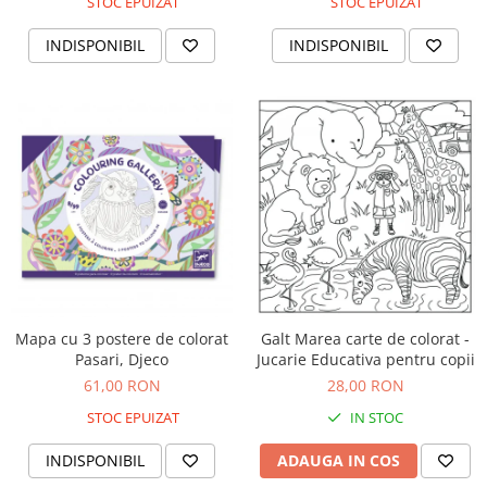
STOC EPUIZAT
STOC EPUIZAT
IQ puzzle
Jucarii bebelusi
INDISPONIBIL
INDISPONIBIL
Jucarii de baie
Zornaitoare
Jucarii dentitie
Jucarii senzoriale
Jucarii motrice pentru bebelusi
Saltele de activitati pentru bebe
Jucarii de sortat
Jucarii muzicale bebelusi
Puzzle bebelusi
Jocuri educative
Mapa cu 3 postere de colorat
Galt Marea carte de colorat -
Jocuri STEM
Pasari, Djeco
Jucarie Educativa pentru copii
61,00 RON
28,00 RON
Jocuri Magnetice
STOC EPUIZAT
IN STOC
Jocuri de societate
Jocuri de logica
INDISPONIBIL
ADAUGA IN COS