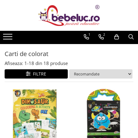
Toate Produsele
Jucarii pe varste
1
2
Jucarii educative
Set constructie copii
Carti de colorat
Seturi de construit
Afiseaza:
1-
18
din
18
produse
Jucarii magnetice
FILTRE
Cuburi de construit
Seturi Experimente pentru copii
Organele Corpului Uman
Roboti de jucarie
Jucarii Creativitate
Lucru manual copii
Plastilina
Seturi de desen