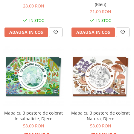
(Bleu)
28,00 RON
Jucarii cu Dinozauri
21,00 RON
Figurine cu animale domestice
IN STOC
IN STOC
Figurine plus
Figurine
ADAUGA IN COS
ADAUGA IN COS
Jucarii Montessori
Nevoi speciale si sindrom Down
Jucarii cu alfabet
Jucarii cu cifre
Seturi Numberblocks
Jucarii de motricitate
Jucarii fructe si legume
Puzzle-uri
Mapa cu 3 postere de colorat
Mapa cu 3 postere de colorat
Puzzle clasic
In salbaticie, Djeco
Natura, Djeco
Puzzle incastru
58,00 RON
58,00 RON
Puzzle de podea