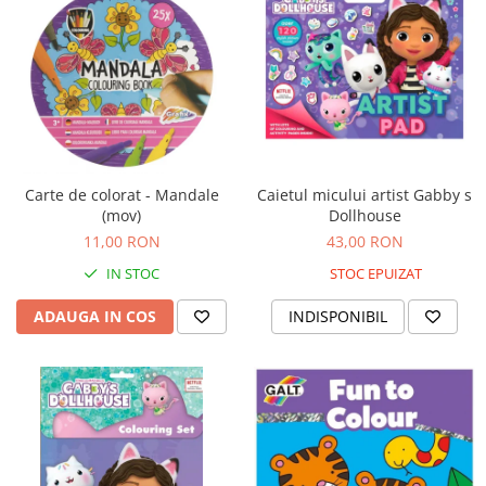
Carti de colorat
Carticele interactive
Cadouri copii
Ceasuri copii
Cutii muzicale
Idei cadou fetite
Carte de colorat - Mandale
Caietul micului artist Gabby s
Cadouri bebelusi
(mov)
Dollhouse
11,00 RON
43,00 RON
Cadouri ieftine pentru copii
IN STOC
STOC EPUIZAT
Cadouri botez
Cadou copii 2 ani
ADAUGA IN COS
INDISPONIBIL
Cadou copii 3 ani
Cadou copii 4 ani
Cadou copii 5 ani
Cadou copii 6 ani
Cadou copii 7 ani