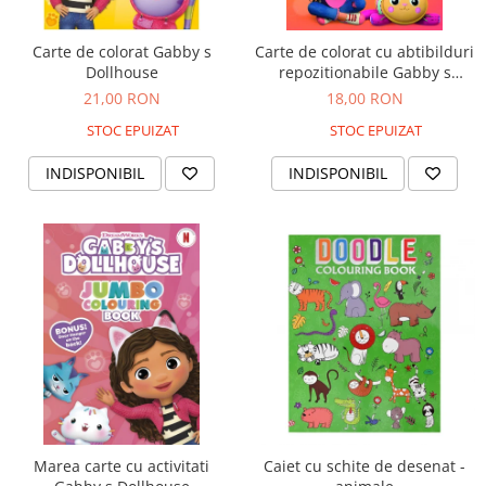
Sacose si Genti
Umbrela copii
Carte de colorat Gabby s
Carte de colorat cu abtibilduri
Dollhouse
repozitionabile Gabby s
Cutiuta metalica
Dollhouse
21,00 RON
18,00 RON
Accesorii bebelusi
STOC EPUIZAT
STOC EPUIZAT
Olita bebe
Veioza copii
INDISPONIBIL
INDISPONIBIL
Decoratiuni camera copilului
Produse de Curatenie
Jucarii exterior
Trotinete copii
Jucarii curte
Leagane copii
Karturi copii
Biciclete copii
Trambulina copii
Marea carte cu activitati
Caiet cu schite de desenat -