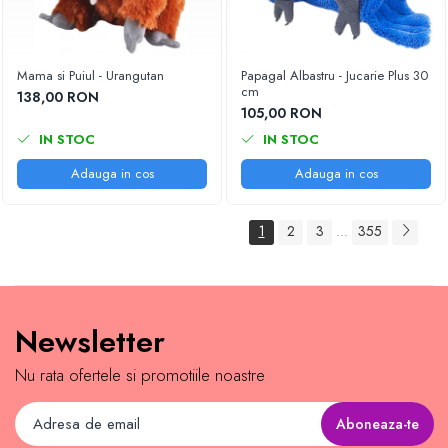
Mama si Puiul - Urangutan
Papagal Albastru - Jucarie Plus 30
cm
138,00 RON
105,00 RON
IN STOC
IN STOC
Adauga in cos
Adauga in cos
1
2
3
355
...
Newsletter
Nu rata ofertele si promotiile noastre