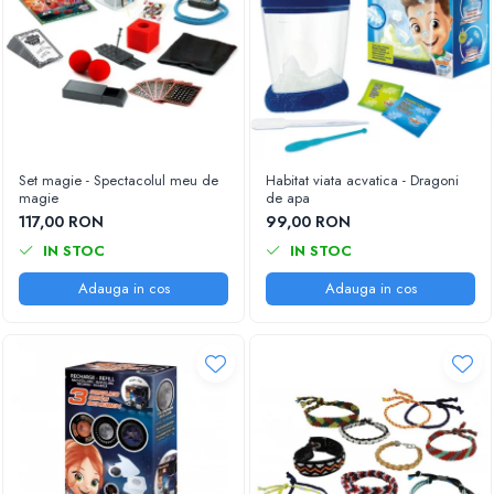
Set magie - Spectacolul meu de
Habitat viata acvatica - Dragoni
magie
de apa
117,00 RON
99,00 RON
IN STOC
IN STOC
Adauga in cos
Adauga in cos