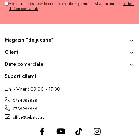
Vreau sa primesc newsletter cu promotiile magazinului. Afla mai multe in
Politica
de Confidentialitate
Magazin "de jucarie"
Clienti
Date comerciale
Suport clienti
Luni - Vineri: 09:00 - 17:30
0784988888
0786966666
office@bebeluc.ro