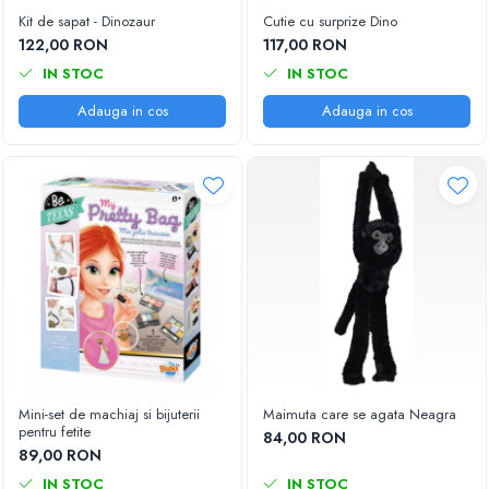
Kit de sapat - Dinozaur
Cutie cu surprize Dino
122,00 RON
117,00 RON
IN STOC
IN STOC
Adauga in cos
Adauga in cos
Mini-set de machiaj si bijuterii
Maimuta care se agata Neagra
pentru fetite
84,00 RON
89,00 RON
IN STOC
IN STOC