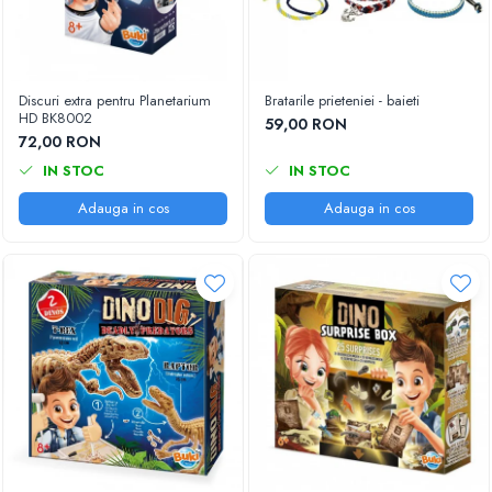
Discuri extra pentru Planetarium
Bratarile prieteniei - baieti
HD BK8002
59,00 RON
72,00 RON
IN STOC
IN STOC
Adauga in cos
Adauga in cos