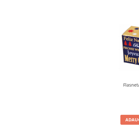
IQ puzzle
Jucarii bebelusi
Jucarii de baie
Zornaitoare
Jucarii dentitie
Jucarii senzoriale
Jucarii motrice pentru bebelusi
Saltele de activitati pentru bebe
Jucarii de sortat
Jucarii muzicale bebelusi
Puzzle bebelusi
Flasnet
Jocuri educative
Jocuri STEM
Jocuri Magnetice
ADAUG
Jocuri de societate
Jocuri de logica