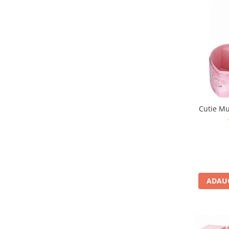
Carti de colorat
Carticele interactive
Cadouri copii
Ceasuri copii
Cutii muzicale
Idei cadou fetite
Cadouri bebelusi
Cutie Mu
Cadouri ieftine pentru copii
Cadouri botez
Cadou copii 2 ani
Cadou copii 3 ani
Cadou copii 4 ani
ADAUG
Cadou copii 5 ani
Cadou copii 6 ani
Cadou copii 7 ani