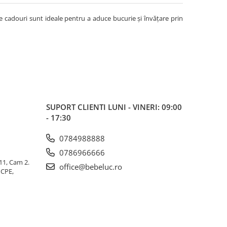
te cadouri sunt ideale pentru a aduce bucurie și învățare prin
SUPORT CLIENTI
LUNI - VINERI: 09:00
- 17:30
0784988888
0786966666
 11, Cam 2.
office@bebeluc.ro
ICPE,