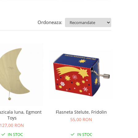
Ordoneaza:
zicala luna, Egmont
Flasneta Stelute, Fridolin
Toys
55,00 RON
127,00 RON
IN STOC
IN STOC