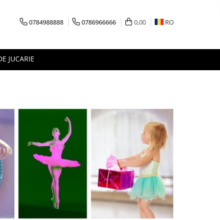
0784988888
0786966666
0,00
RO
DE JUCARIE