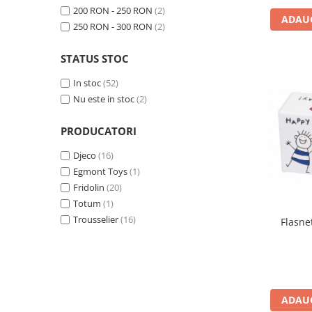
200 RON - 250 RON
(2)
Jucarii cu Dinozauri
ADAUG
250 RON - 300 RON
(2)
Figurine cu animale domestice
Figurine plus
STATUS STOC
Figurine
In stoc
(52)
Jucarii Montessori
Nu este in stoc
(2)
Nevoi speciale si sindrom Down
PRODUCATORI
Jucarii cu alfabet
Djeco
(16)
Jucarii cu cifre
Egmont Toys
(1)
Seturi Numberblocks
Fridolin
(20)
Jucarii de motricitate
Totum
(1)
Trousselier
(16)
Jucarii fructe si legume
Flasne
Puzzle-uri
Puzzle clasic
Puzzle incastru
Puzzle de podea
ADAUG