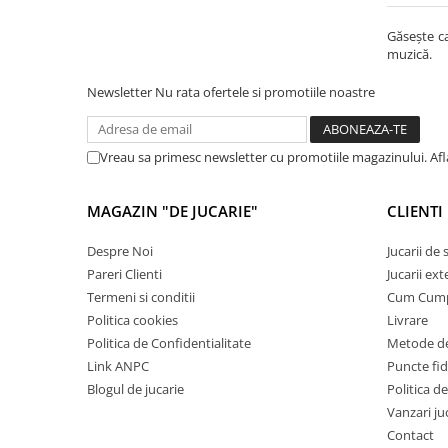
Sacose si Genti
Găsește ca
Umbrela copii
muzică.
Cutiuta metalica
Newsletter
Nu rata ofertele si promotiile noastre
Accesorii bebelusi
Olita bebe
Veioza copii
Vreau sa primesc newsletter cu promotiile magazinului. Af
Decoratiuni camera copilului
MAGAZIN "DE JUCARIE"
CLIENTI
Produse de Curatenie
Jucarii exterior
Despre Noi
Jucarii de
Trotinete copii
Pareri Clienti
Jucarii ext
Termeni si conditii
Cum Cum
Jucarii curte
Politica cookies
Livrare
Leagane copii
Politica de Confidentialitate
Metode de
Karturi copii
Link ANPC
Puncte fi
Blogul de jucarie
Politica de
Biciclete copii
Vanzari ju
Trambulina copii
Contact