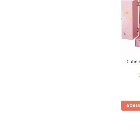
Cadou copii 8 ani
Cadou copii 9 ani
Cadou copii 10 ani
Cadou copii 11 ani
Cadou copii 12 ani
Rechizite scolare
Cutie 
Penar baieti
Penar fete
Agenda copii
Caserola compartimentata copii
Etui Ochelari
ADAUG
Ghiozdan baieti
Ghiozdan fete
Papetarie