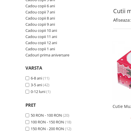
Seturi de pictura pentru copii
Cadou copii 6 ani
Cutii 
Cadou copii 7 ani
Tatuaje Copii
Cadou copii 8 ani
Afiseaza:
Nisip kinetic
Cadou copii 9 ani
Jucarii interactive
Cadou copii 10 ani
Cadou copii 11 ani
Proiector pentru copii
Cadou copii 12 ani
Instrumente muzicale pentru copii
Cadou copii 1 ani
Caruseluri muzicale
Cadouri prima aniversare
Joc de rol
VARSTA
Storytelling
Bucatarii pentru copii
6-8 ani
(11)
Banc de lucru pentru copii
3-5 ani
(42)
0-12 luni
(1)
Papusi de mana
Casa de papusi
PRET
Cutie Muz
Bormasina magica
Costum Halloween Copii
50 RON - 100 RON
(20)
100 RON - 150 RON
(18)
Papusi si Bebelusi Reborn
150 RON - 200 RON
(12)
Animale de jucarie