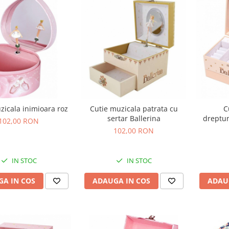
zicala inimioara roz
Cutie muzicala patrata cu
C
sertar Ballerina
dreptun
102,00 RON
din
102,00 RON
IN STOC
IN STOC
A IN COS
ADAUGA IN COS
ADAU