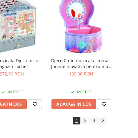
uzicala Djeco micul
Djeco Cutie muzicala sirena -
agazin cochet
Jucarie inovativa pentru micii
exploratori
272,00 RON
169,00 RON
IN STOC
IN STOC
GA IN COS
ADAUGA IN COS
1
2
3