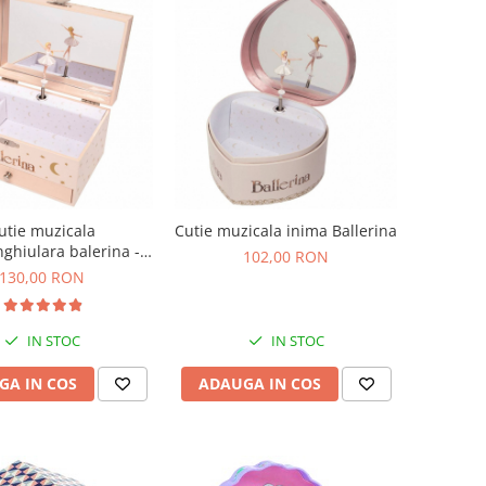
utie muzicala
Cutie muzicala inima Ballerina
ghiulara balerina -
102,00 RON
 filmul Ballerina
130,00 RON
IN STOC
IN STOC
GA IN COS
ADAUGA IN COS