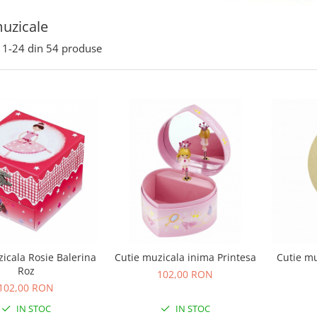
muzicale
1-
24
din
54
produse
icala Rosie Balerina
Cutie muzicala inima Printesa
Cutie mu
Roz
102,00 RON
102,00 RON
IN STOC
IN STOC