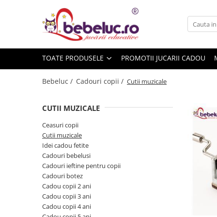
Toate Produsele
Jucarii pe varste
TOATE PRODUSELE
PROMOTII JUCARII CADOU
Jucarii educative
Set constructie copii
Bebeluc /
Cadouri copii /
Cutii muzicale
Seturi de construit
Jucarii magnetice
CUTII MUZICALE
Cuburi de construit
Ceasuri copii
Seturi Experimente pentru copii
Cutii muzicale
Organele Corpului Uman
Idei cadou fetite
Cadouri bebelusi
Roboti de jucarie
Cadouri ieftine pentru copii
Jucarii Creativitate
Cadouri botez
Cadou copii 2 ani
Lucru manual copii
Cadou copii 3 ani
Plastilina
Cadou copii 4 ani
Seturi de desen
Cadou copii 5 ani