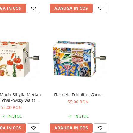
GA IN COS
ADAUGA IN COS
 Maria Sibylla Merian
Flasneta Fridolin - Gaudi
 Tchaikovsky Walts of
55,00 RON
flowers
55,00 RON
IN STOC
IN STOC
GA IN COS
ADAUGA IN COS