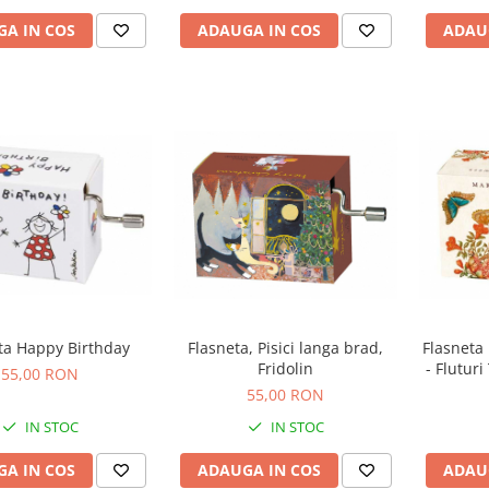
A IN COS
ADAUGA IN COS
ADAU
ta Happy Birthday
Flasneta, Pisici langa brad,
Flasneta
Fridolin
- Fluturi
55,00 RON
55,00 RON
IN STOC
IN STOC
A IN COS
ADAUGA IN COS
ADAU