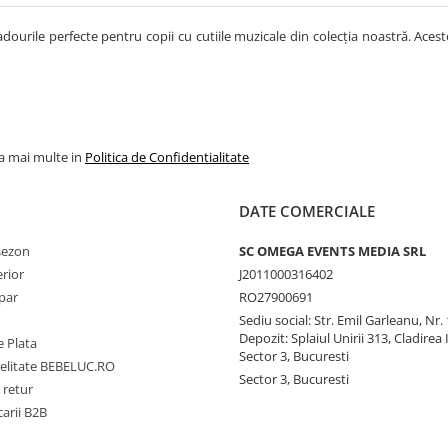
dourile perfecte pentru copii cu cutiile muzicale din colecția noastră. Aces
la mai multe in
Politica de Confidentialitate
DATE COMERCIALE
 sezon
SC OMEGA EVENTS MEDIA SRL
erior
J2011000316402
par
RO27900691
Sediu social: Str. Emil Garleanu, Nr.
Depozit: Splaiul Unirii 313, Cladirea 
 Plata
Sector 3, Bucuresti
delitate BEBELUC.RO
Sector 3, Bucuresti
 retur
carii B2B