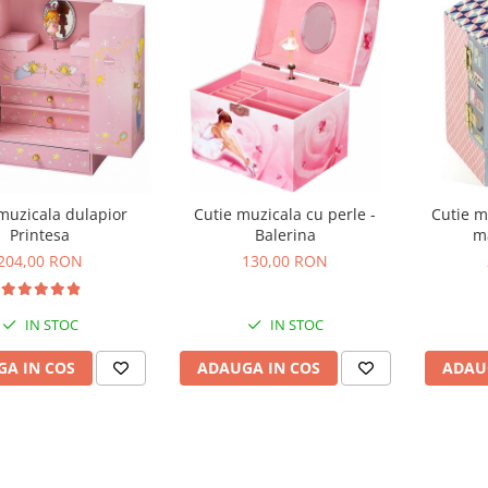
muzicala dulapior
Cutie muzicala cu perle -
Cutie m
Printesa
Balerina
m
204,00 RON
130,00 RON
IN STOC
IN STOC
A IN COS
ADAUGA IN COS
ADAU