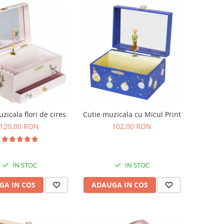
zicala flori de cires
Cutie muzicala cu Micul Print
120,00 RON
102,00 RON
IN STOC
IN STOC
GA IN COS
ADAUGA IN COS