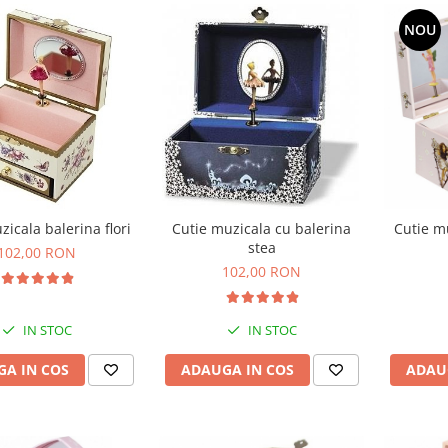
NOU
zicala balerina flori
Cutie muzicala cu balerina
Cutie mu
stea
102,00 RON
102,00 RON
IN STOC
IN STOC
A IN COS
ADAUGA IN COS
ADAU