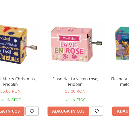
a Merry Christmas,
Flasneta, La vie en rose,
Flasneta
Fridolin
Fridolin
melo
55,00 RON
55,00 RON
IN STOC
IN STOC
A IN COS
ADAUGA IN COS
ADAU