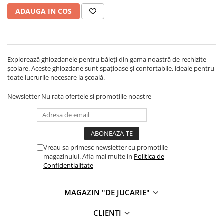
Jucarii de baie
ADAUGA IN COS
Zornaitoare
Jucarii dentitie
Jucarii senzoriale
Jucarii motrice pentru bebelusi
Explorează ghiozdanele pentru băieți din gama noastră de rechizite
Saltele de activitati pentru bebe
școlare. Aceste ghiozdane sunt spațioase și confortabile, ideale pentru
toate lucrurile necesare la școală.
Jucarii de sortat
Jucarii muzicale bebelusi
Newsletter
Nu rata ofertele si promotiile noastre
Puzzle bebelusi
Vreau sa primesc newsletter cu promotiile
magazinului. Afla mai multe in
Politica de
Confidentialitate
MAGAZIN "DE JUCARIE"
CLIENTI