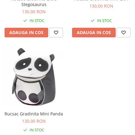
Stegosaurus
Figurine plus
130,00 RON
130,00 RON
Figurine
IN STOC
IN STOC
Jucarii Montessori
Nevoi speciale si sindrom Down
ADAUGA IN COS
ADAUGA IN COS
Jucarii cu alfabet
Jucarii cu cifre
Seturi Numberblocks
Jucarii de motricitate
Jucarii fructe si legume
Puzzle-uri
Puzzle clasic
Puzzle incastru
Puzzle de podea
Rucsac Gradinita Mini Panda
IQ puzzle
130,00 RON
Jucarii bebelusi
IN STOC