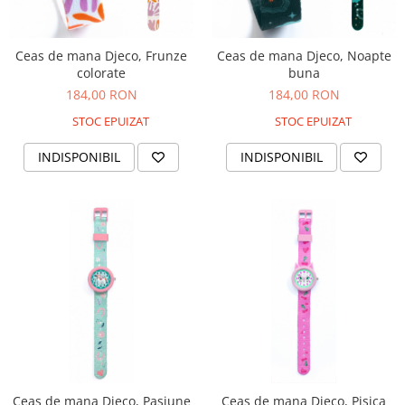
Nisip kinetic
Cadou copii 8 ani
Jucarii interactive
Cadou copii 9 ani
Ceas de mana Djeco, Frunze
Ceas de mana Djeco, Noapte
Proiector pentru copii
colorate
buna
Cadou copii 10 ani
Instrumente muzicale pentru copii
184,00 RON
184,00 RON
Cadou copii 11 ani
Caruseluri muzicale
STOC EPUIZAT
STOC EPUIZAT
Joc de rol
Cadou copii 12 ani
INDISPONIBIL
INDISPONIBIL
Storytelling
Bucatarii pentru copii
Banc de lucru pentru copii
Papusi de mana
Casa de papusi
Bormasina magica
Costum Halloween Copii
Papusi si Bebelusi Reborn
Animale de jucarie
Jucarii cu Dinozauri
Figurine cu animale domestice
Ceas de mana Djeco, Pasiune
Ceas de mana Djeco, Pisica