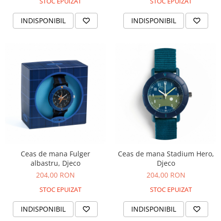
STOC EPUIZAT
STOC EPUIZAT
Jucarii de baie
Zornaitoare
INDISPONIBIL
INDISPONIBIL
Jucarii dentitie
Jucarii senzoriale
Jucarii motrice pentru bebelusi
Saltele de activitati pentru bebe
Jucarii de sortat
Jucarii muzicale bebelusi
Puzzle bebelusi
Ceas de mana Fulger
Ceas de mana Stadium Hero,
albastru, Djeco
Djeco
204,00 RON
204,00 RON
STOC EPUIZAT
STOC EPUIZAT
INDISPONIBIL
INDISPONIBIL