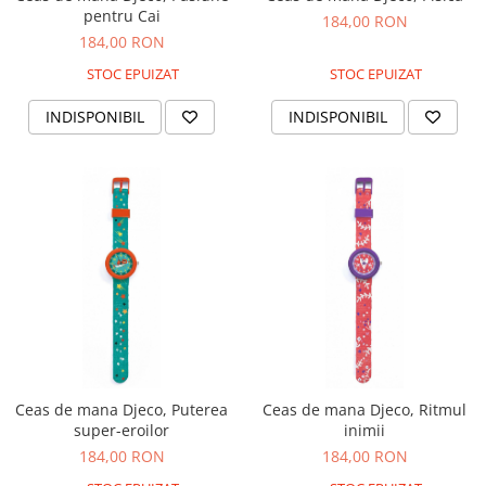
pentru Cai
Figurine plus
184,00 RON
184,00 RON
Figurine
STOC EPUIZAT
STOC EPUIZAT
Jucarii Montessori
Nevoi speciale si sindrom Down
INDISPONIBIL
INDISPONIBIL
Jucarii cu alfabet
Jucarii cu cifre
Seturi Numberblocks
Jucarii de motricitate
Jucarii fructe si legume
Puzzle-uri
Puzzle clasic
Puzzle incastru
Puzzle de podea
Ceas de mana Djeco, Puterea
Ceas de mana Djeco, Ritmul
IQ puzzle
super-eroilor
inimii
184,00 RON
184,00 RON
Jucarii bebelusi