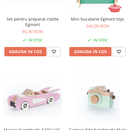
Jucarii de baie
Zornaitoare
Jucarii dentitie
Set pentru preparat clatite
Mini bucatarie Egmont toys
Jucarii senzoriale
Egmont
345,00 RON
Jucarii motrice pentru bebelusi
85,00 RON
Saltele de activitati pentru bebe
IN STOC
IN STOC
Jucarii de sortat
ADAUGA IN COS
ADAUGA IN COS
Jucarii muzicale bebelusi
Puzzle bebelusi
Masina handmade CADILLAC,
Camera foto handmade Marc