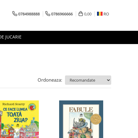
0784988888
0786966666
0,00
RO
DE JUCARIE
Ordoneaza: