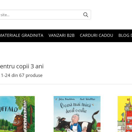
MATERIALE GRADINITA
VANZARI B2B
CARDURI CADOU
BLOG 
entru copii 3 ani
1-
24
din
67
produse