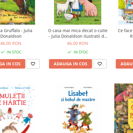
a Gruffalo - Julia
O casa mai mica decat o cutie
Ce face
Donaldson
- Julia Donaldson ilustratii de
R
Axel Scheffler
46,00 RON
46,00 RON
IN STOC
IN STOC
A IN COS
ADAUGA IN COS
ADAU