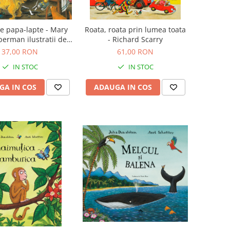
te papa-lapte - Mary
Roata, roata prin lumea toata
erman ilustratii de
- Richard Scarry
Marla Frazee
37,00 RON
61,00 RON
IN STOC
IN STOC
GA IN COS
ADAUGA IN COS