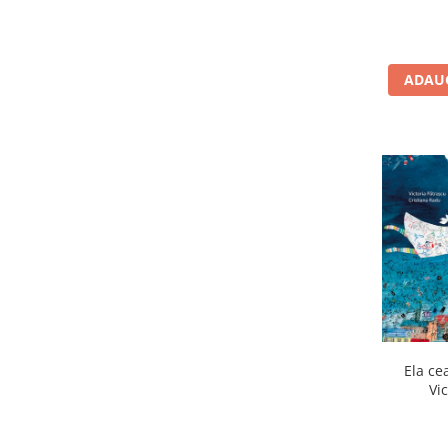
Jocuri de memorie
Jocuri cu litere
Jocuri cu numere
ADAUG
Jocuri de indemanare
Jocuri de carti
Jocuri interactive
Jocuri de podea
Carti pe alese
Carti pentru copii 1 an
Carti pentru copii 2 ani
Carti pentru copii 3 ani
Carti pentru copii 4 ani
Carti pentru copii 5 ani
Ela ce
Vi
Carti pentru copii 6 ani
Carti pentru copii 8 ani