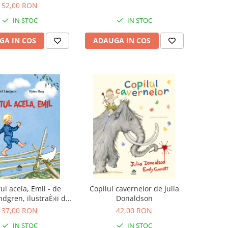
wski ilustratii de P.J.
52,00 RON
Lynch
IN STOC
IN STOC
GA IN COS
ADAUGA IN COS
ul acela, Emil - de
Copilul cavernelor de Julia
ndgren, ilustraÈ›ii de
Donaldson
BjÃ¶rn Berg
37,00 RON
42,00 RON
IN STOC
IN STOC