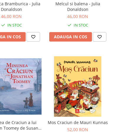
a Bramburica - Julia
Melcul si balena - Julia
Donaldson
Donaldson
46,00 RON
46,00 RON
IN STOC
IN STOC
GA IN COS
ADAUGA IN COS
a de Craciun a lui
Mos Craciun de Mauri Kunnas
an Toomey de Susan
52,00 RON