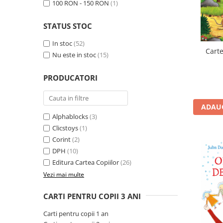
100 RON - 150 RON
(1)
Seturi de pictura pentru copii
Tatuaje Copii
STATUS STOC
Nisip kinetic
In stoc
(52)
Jucarii interactive
Carte
Nu este in stoc
(15)
Proiector pentru copii
Instrumente muzicale pentru copii
PRODUCATORI
Caruseluri muzicale
Joc de rol
ADAUG
Alphablocks
(3)
Storytelling
Clicstoys
(1)
Bucatarii pentru copii
Corint
(2)
Banc de lucru pentru copii
DPH
(10)
Papusi de mana
Editura Cartea Copiilor
(26)
Casa de papusi
Vezi mai multe
Bormasina magica
Costum Halloween Copii
CARTI PENTRU COPII 3 ANI
Papusi si Bebelusi Reborn
Carti pentru copii 1 an
Animale de jucarie