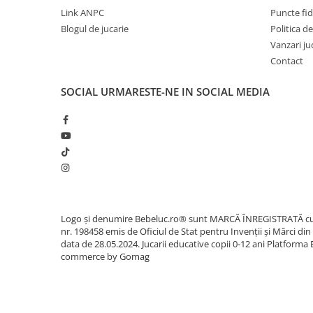
Sacose si Genti
Link ANPC
Puncte fi
Umbrela copii
Blogul de jucarie
Politica de
Vanzari ju
Cutiuta metalica
Contact
Accesorii bebelusi
Olita bebe
SOCIAL
URMARESTE-NE IN SOCIAL MEDIA
Veioza copii
Decoratiuni camera copilului
Produse de Curatenie
Jucarii exterior
Trotinete copii
Jucarii curte
Logo și denumire Bebeluc.ro® sunt MARCĂ ÎNREGISTRATĂ c
nr. 198458 emis de Oficiul de Stat pentru Invenții și Mărci din
Leagane copii
data de 28.05.2024. Jucarii educative copii 0-12 ani
Platforma 
Karturi copii
commerce by Gomag
Biciclete copii
Trambulina copii