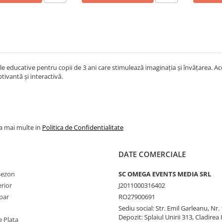
ile educative pentru copii de 3 ani care stimulează imaginația și învățarea. A
tivantă și interactivă.
la mai multe in
Politica de Confidentialitate
DATE COMERCIALE
 sezon
SC OMEGA EVENTS MEDIA SRL
erior
J2011000316402
par
RO27900691
Sediu social: Str. Emil Garleanu, Nr.
Depozit: Splaiul Unirii 313, Cladirea 
 Plata