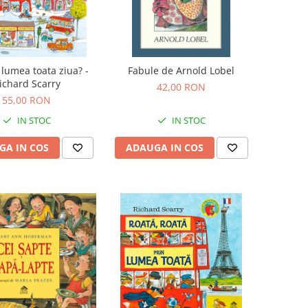
 lumea toata ziua? -
Fabule de Arnold Lobel
ichard Scarry
42,00 RON
55,00 RON
IN STOC
IN STOC
GA IN COS
ADAUGA IN COS