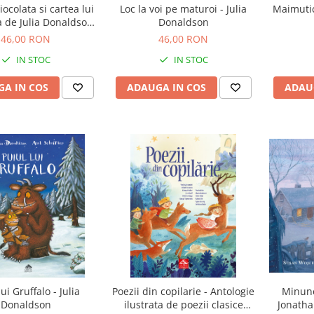
iocolata si cartea lui
Loc la voi pe maturoi - Julia
Maimutic
a de Julia Donaldson
Donaldson
ii de Axel Scheffler
46,00 RON
46,00 RON
IN STOC
IN STOC
A IN COS
ADAUGA IN COS
ADAU
lui Gruffalo - Julia
Poezii din copilarie - Antologie
Minune
Donaldson
ilustrata de poezii clasice
Jonath