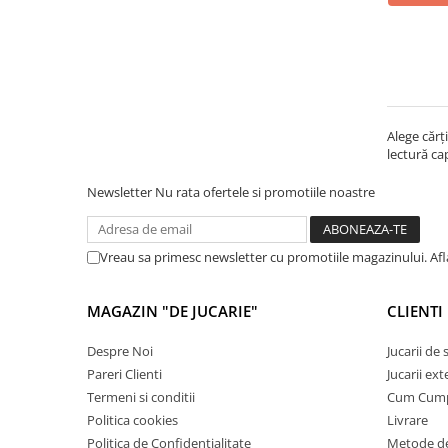
Cadou copii 8 ani
Cadou copii 9 ani
Cadou copii 10 ani
Cadou copii 11 ani
Alege cărț
Cadou copii 12 ani
lectură cap
Rechizite scolare
Newsletter
Nu rata ofertele si promotiile noastre
Penar baieti
Penar fete
Vreau sa primesc newsletter cu promotiile magazinului. Af
Agenda copii
Caserola compartimentata copii
MAGAZIN "DE JUCARIE"
CLIENTI
Etui Ochelari
Despre Noi
Jucarii de
Ghiozdan baieti
Pareri Clienti
Jucarii ext
Ghiozdan fete
Termeni si conditii
Cum Cum
Politica cookies
Livrare
Papetarie
Politica de Confidentialitate
Metode de