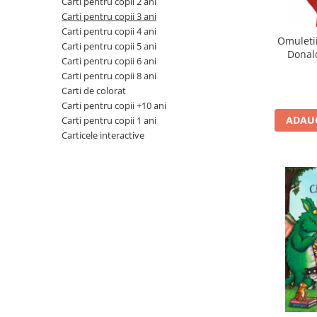
Carti pentru copii 2 ani
Carti pentru copii 3 ani
Jucarii cu Dinozauri
Carti pentru copii 4 ani
Figurine cu animale domestice
Omuletii
Carti pentru copii 5 ani
Donald
Figurine plus
Carti pentru copii 6 ani
R
Figurine
Carti pentru copii 8 ani
Carti de colorat
Jucarii Montessori
Carti pentru copii +10 ani
Nevoi speciale si sindrom Down
ADAUG
Carti pentru copii 1 ani
Carticele interactive
Jucarii cu alfabet
Jucarii cu cifre
Seturi Numberblocks
Jucarii de motricitate
Jucarii fructe si legume
Puzzle-uri
Puzzle clasic
Puzzle incastru
Puzzle de podea