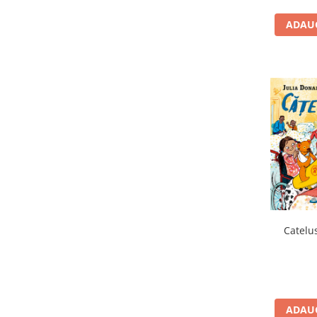
Carti de colorat
ADAUG
Carticele interactive
Cadouri copii
Ceasuri copii
Cutii muzicale
Idei cadou fetite
Cadouri bebelusi
Cadouri ieftine pentru copii
Cadouri botez
Cadou copii 2 ani
Cadou copii 3 ani
Catelus
Cadou copii 4 ani
Cadou copii 5 ani
Cadou copii 6 ani
ADAUG
Cadou copii 7 ani