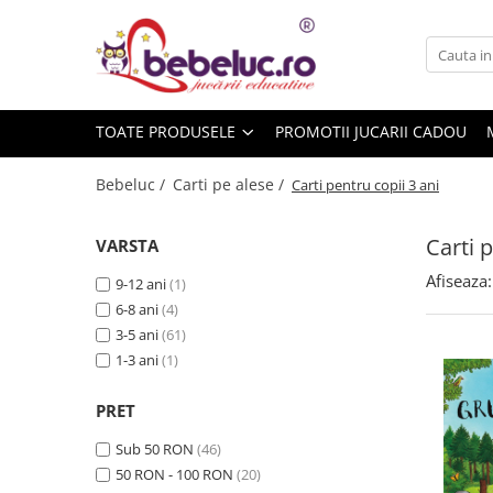
Toate Produsele
Jucarii pe varste
TOATE PRODUSELE
PROMOTII JUCARII CADOU
Jucarii educative
Set constructie copii
Bebeluc /
Carti pe alese /
Carti pentru copii 3 ani
Seturi de construit
Jucarii magnetice
Carti p
VARSTA
Cuburi de construit
Afiseaza:
9-12 ani
(1)
Seturi Experimente pentru copii
6-8 ani
(4)
Organele Corpului Uman
3-5 ani
(61)
Roboti de jucarie
1-3 ani
(1)
Jucarii Creativitate
PRET
Lucru manual copii
Sub 50 RON
(46)
Plastilina
50 RON - 100 RON
(20)
Seturi de desen