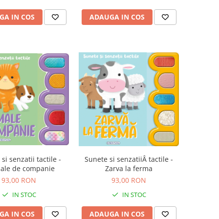
GA IN COS
ADAUGA IN COS
si senzatii tactile -
Sunete si senzatiiÂ tactile -
ale de companie
Zarva la ferma
93,00 RON
93,00 RON
IN STOC
IN STOC
GA IN COS
ADAUGA IN COS