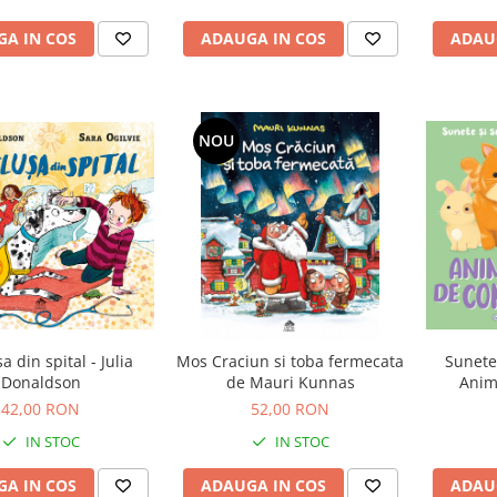
A IN COS
ADAUGA IN COS
ADAU
NOU
a din spital - Julia
Mos Craciun si toba fermecata
Sunete 
Donaldson
de Mauri Kunnas
Anim
42,00 RON
52,00 RON
IN STOC
IN STOC
A IN COS
ADAUGA IN COS
ADAU