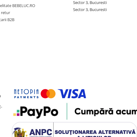
Sector 3, Bucuresti
delitate BEBELUC.RO
Sector 3, Bucuresti
 retur
carii B2B
u
E-