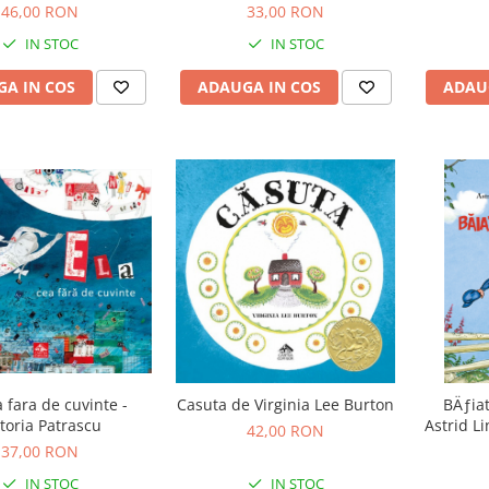
pentru copii
Wojciecho
46,00 RON
33,00 RON
IN STOC
IN STOC
A IN COS
ADAUGA IN COS
ADAU
a fara de cuvinte -
Casuta de Virginia Lee Burton
BÄƒiat
ctoria Patrascu
Astrid Li
42,00 RON
37,00 RON
IN STOC
IN STOC