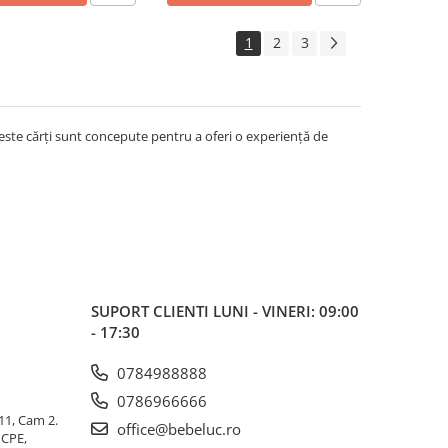
1
2
3
ceste cărți sunt concepute pentru a oferi o experiență de
SUPORT CLIENTI
LUNI - VINERI: 09:00
- 17:30
0784988888
0786966666
 11, Cam 2.
office@bebeluc.ro
ICPE,