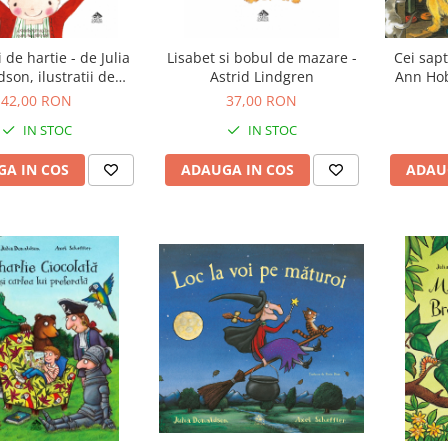
 de hartie - de Julia
Lisabet si bobul de mazare -
Cei sap
son, ilustratii de
Astrid Lindgren
Ann Hob
ebecca Cobb
42,00 RON
37,00 RON
IN STOC
IN STOC
A IN COS
ADAUGA IN COS
ADAU