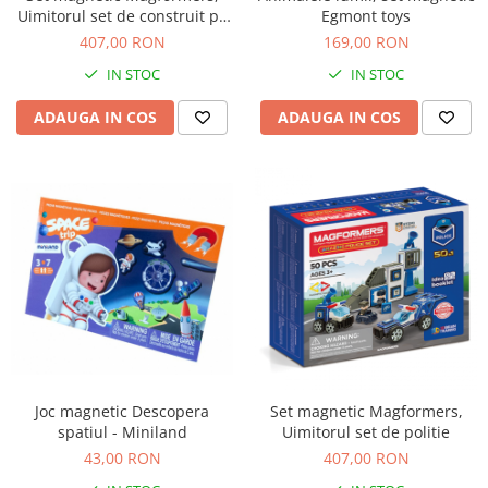
Uimitorul set de construit pe
Egmont toys
Figurine plus
santier
407,00 RON
169,00 RON
Figurine
IN STOC
IN STOC
Jucarii Montessori
Nevoi speciale si sindrom Down
ADAUGA IN COS
ADAUGA IN COS
Jucarii cu alfabet
Jucarii cu cifre
Seturi Numberblocks
Jucarii de motricitate
Jucarii fructe si legume
Puzzle-uri
Puzzle clasic
Puzzle incastru
Puzzle de podea
Joc magnetic Descopera
Set magnetic Magformers,
IQ puzzle
spatiul - Miniland
Uimitorul set de politie
43,00 RON
407,00 RON
Jucarii bebelusi