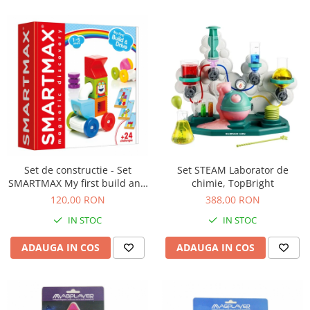
Set de constructie - Set
Set STEAM Laborator de
SMARTMAX My first build and
chimie, TopBright
drive
120,00 RON
388,00 RON
IN STOC
IN STOC
ADAUGA IN COS
ADAUGA IN COS