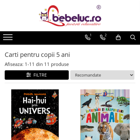
Toate Produsele
Jucarii pe varste
1
2
Jucarii educative
Set constructie copii
Carti pentru copii 5 ani
Seturi de construit
Afiseaza:
1-
11
din
11
produse
Jucarii magnetice
FILTRE
Cuburi de construit
Seturi Experimente pentru copii
Organele Corpului Uman
Roboti de jucarie
Jucarii Creativitate
Lucru manual copii
Plastilina
Seturi de desen