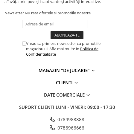
a învăța prin povești captivante și activități interactive.
Cadou copii 8 ani
Newsletter
Nu rata ofertele si promotiile noastre
Cadou copii 9 ani
Cadou copii 10 ani
Cadou copii 11 ani
Vreau sa primesc newsletter cu promotiile
Cadou copii 12 ani
magazinului. Afla mai multe in
Politica de
Rechizite scolare
Confidentialitate
Penar baieti
MAGAZIN "DE JUCARIE"
Penar fete
Agenda copii
CLIENTI
Caserola compartimentata copii
DATE COMERCIALE
Etui Ochelari
SUPORT CLIENTI
LUNI - VINERI: 09:00 - 17:30
Ghiozdan baieti
Ghiozdan fete
0784988888
Papetarie
0786966666