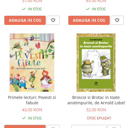
37,00 RON
85,00 RON
IQ puzzle
IN STOC
IN STOC
Jucarii bebelusi
Jucarii de baie
ADAUGA IN COS
ADAUGA IN COS
Zornaitoare
Jucarii dentitie
Jucarii senzoriale
Jucarii motrice pentru bebelusi
Saltele de activitati pentru bebe
Jucarii de sortat
Jucarii muzicale bebelusi
Puzzle bebelusi
Jocuri educative
Jocuri STEM
Primele lecturi: Povesti si
Broscoi si Brotac in toate
Jocuri Magnetice
fabule
anotimpurile, de Arnold Lobel
43,00 RON
32,00 RON
Jocuri de societate
IN STOC
STOC EPUIZAT
Jocuri de logica