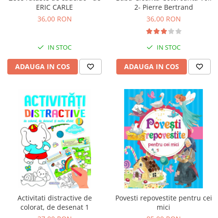
ERIC CARLE
2- Pierre Bertrand
Jucarii cu Dinozauri
36,00 RON
36,00 RON
Figurine cu animale domestice
Figurine plus
IN STOC
IN STOC
Figurine
Jucarii Montessori
ADAUGA IN COS
ADAUGA IN COS
Nevoi speciale si sindrom Down
Jucarii cu alfabet
Jucarii cu cifre
Seturi Numberblocks
Jucarii de motricitate
Jucarii fructe si legume
Puzzle-uri
Puzzle clasic
Puzzle incastru
Activitati distractive de
Povesti repovestite pentru cei
colorat, de desenat 1
mici
Puzzle de podea