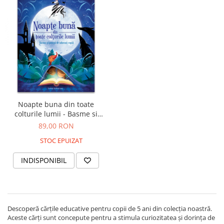
Carti de colorat
Carticele interactive
Cadouri copii
Ceasuri copii
Cutii muzicale
Idei cadou fetite
Cadouri bebelusi
Noapte buna din toate
Cadouri ieftine pentru copii
colturile lumii - Basme si
povesti de adormit copiii
89,00 RON
Cadouri botez
STOC EPUIZAT
Cadou copii 2 ani
Cadou copii 3 ani
INDISPONIBIL
Cadou copii 4 ani
Cadou copii 5 ani
Cadou copii 6 ani
Descoperă cărțile educative pentru copii de 5 ani din colecția noastră.
Aceste cărți sunt concepute pentru a stimula curiozitatea și dorința de
Cadou copii 7 ani