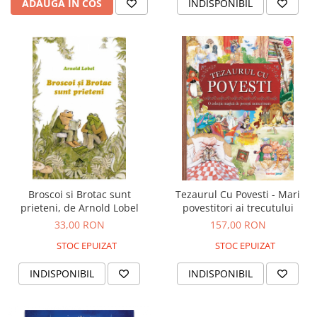
Jocuri de memorie
ADAUGA IN COS
INDISPONIBIL
Jocuri cu litere
Jocuri cu numere
Jocuri de indemanare
Jocuri de carti
Jocuri interactive
Jocuri de podea
Carti pe alese
Carti pentru copii 1 an
Broscoi si Brotac sunt
Tezaurul Cu Povesti - Mari
Carti pentru copii 2 ani
prieteni, de Arnold Lobel
povestitori ai trecutului
Carti pentru copii 3 ani
33,00 RON
157,00 RON
Carti pentru copii 4 ani
STOC EPUIZAT
STOC EPUIZAT
Carti pentru copii 5 ani
INDISPONIBIL
INDISPONIBIL
Carti pentru copii 6 ani
Carti pentru copii 8 ani