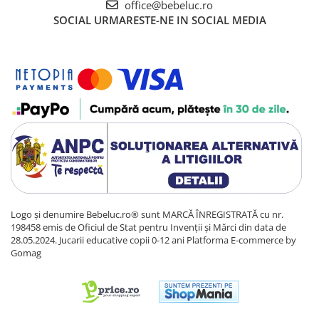
office@bebeluc.ro
Sacose si Genti
SOCIAL
URMARESTE-NE IN SOCIAL MEDIA
Umbrela copii
Cutiuta metalica
Accesorii bebelusi
Olita bebe
Veioza copii
Decoratiuni camera copilului
Produse de Curatenie
Jucarii exterior
Trotinete copii
Logo și denumire Bebeluc.ro® sunt MARCĂ ÎNREGISTRATĂ cu nr.
Jucarii curte
198458 emis de Oficiul de Stat pentru Invenții și Mărci din data de
Leagane copii
28.05.2024. Jucarii educative copii 0-12 ani
Platforma E-commerce by
Gomag
Karturi copii
Biciclete copii
Trambulina copii