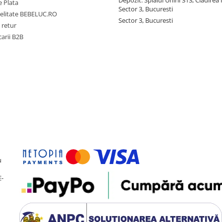
 Plata
Sector 3, Bucuresti
delitate BEBELUC.RO
Sector 3, Bucuresti
 retur
carii B2B
u
E-