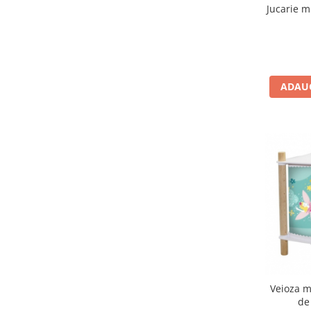
IQ puzzle
Jucarie m
Jucarii bebelusi
Jucarii de baie
Zornaitoare
Jucarii dentitie
ADAUG
Jucarii senzoriale
Jucarii motrice pentru bebelusi
Saltele de activitati pentru bebe
Jucarii de sortat
Jucarii muzicale bebelusi
Puzzle bebelusi
Jocuri educative
Jocuri STEM
Jocuri Magnetice
Jocuri de societate
Veioza m
Jocuri de logica
de