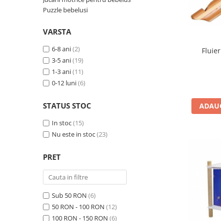
Seturi de pictura pentru copii
Puzzle bebelusi
Tatuaje Copii
VARSTA
Nisip kinetic
Jucarii interactive
6-8 ani
(2)
Fluie
3-5 ani
(19)
Proiector pentru copii
1-3 ani
(11)
Instrumente muzicale pentru copii
0-12 luni
(6)
Caruseluri muzicale
Joc de rol
STATUS STOC
ADAUG
Storytelling
In stoc
(15)
Bucatarii pentru copii
Nu este in stoc
(23)
Banc de lucru pentru copii
Papusi de mana
PRET
Casa de papusi
Bormasina magica
Costum Halloween Copii
Sub 50 RON
(6)
Papusi si Bebelusi Reborn
50 RON - 100 RON
(12)
100 RON - 150 RON
(6)
Animale de jucarie