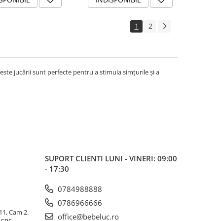
1
2
ste jucării sunt perfecte pentru a stimula simțurile și a
SUPORT CLIENTI
LUNI - VINERI: 09:00
- 17:30
0784988888
0786966666
 11, Cam 2.
office@bebeluc.ro
ICPE,