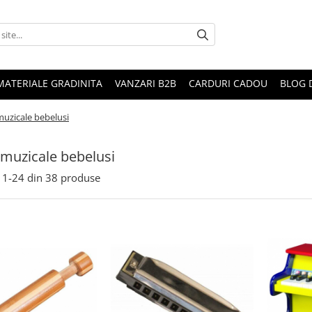
MATERIALE GRADINITA
VANZARI B2B
CARDURI CADOU
BLOG 
 muzicale bebelusi
i muzicale bebelusi
1-
24
din
38
produse