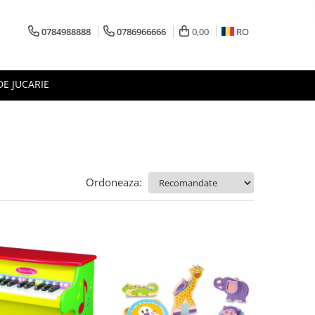
0784988888
0786966666
0,00
RO
DE JUCARIE
Ordoneaza: