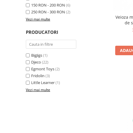
150 RON - 200 RON
(6)
Jucarii cu Dinozauri
250 RON - 300 RON
(2)
Figurine cu animale domestice
Veioza m
Vezi mai multe
de s
Figurine plus
Figurine
PRODUCATORI
Jucarii Montessori
Nevoi speciale si sindrom Down
ADAUG
BigJigs
(1)
Jucarii cu alfabet
Djeco
(22)
Jucarii cu cifre
Egmont Toys
(2)
Fridolin
(3)
Seturi Numberblocks
Little Learner
(1)
Jucarii de motricitate
Vezi mai multe
Jucarii fructe si legume
Puzzle-uri
Puzzle clasic
Puzzle incastru
Puzzle de podea