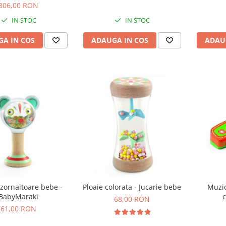
306,00 RON
IN STOC
IN STOC
A IN COS
ADAUGA IN COS
ADAU
 zornaitoare bebe -
Ploaie colorata - Jucarie bebe
Muzi
BabyMaraki
c
68,00 RON
61,00 RON