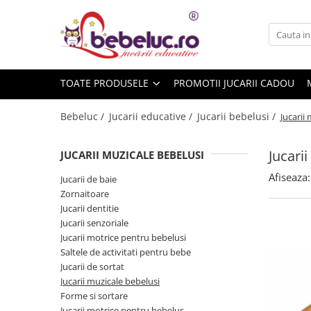
Toate Produsele
Jucarii pe varste
TOATE PRODUSELE
PROMOTII JUCARII CADOU
Jucarii educative
Set constructie copii
Bebeluc /
Jucarii educative /
Jucarii bebelusi /
Jucarii
Seturi de construit
Jucarii magnetice
Jucari
JUCARII MUZICALE BEBELUSI
Cuburi de construit
Afiseaza:
Jucarii de baie
Seturi Experimente pentru copii
Zornaitoare
Organele Corpului Uman
Jucarii dentitie
Jucarii senzoriale
Roboti de jucarie
Jucarii motrice pentru bebelusi
Jucarii Creativitate
Saltele de activitati pentru bebe
Jucarii de sortat
Lucru manual copii
Jucarii muzicale bebelusi
Plastilina
Forme si sortare
Seturi de desen
Jucarii motrice pentru bebelus