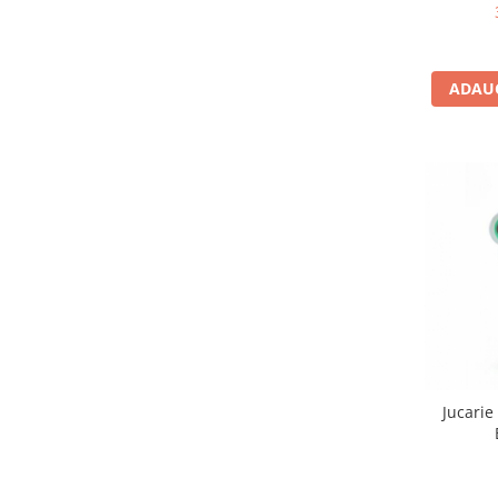
Jocuri de memorie
Jocuri cu litere
Jocuri cu numere
ADAUG
Jocuri de indemanare
Jocuri de carti
Jocuri interactive
Jocuri de podea
Carti pe alese
Carti pentru copii 1 an
Carti pentru copii 2 ani
Carti pentru copii 3 ani
Carti pentru copii 4 ani
Carti pentru copii 5 ani
Jucarie
Carti pentru copii 6 ani
Carti pentru copii 8 ani