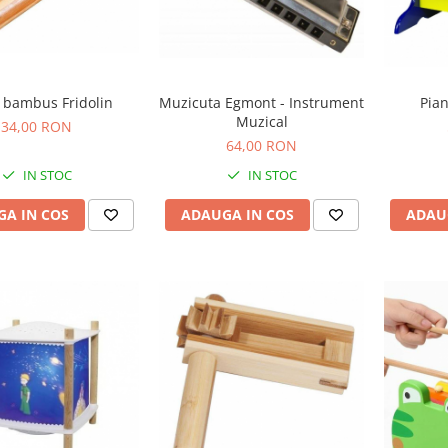
r bambus Fridolin
Muzicuta Egmont - Instrument
Pian
Muzical
34,00 RON
64,00 RON
IN STOC
IN STOC
A IN COS
ADAUGA IN COS
ADAU