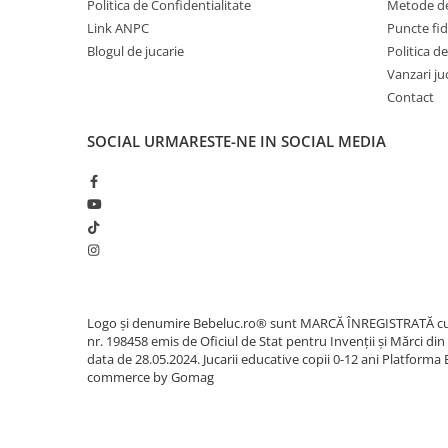
Politica de Confidentialitate
Metode de
Sacose si Genti
Link ANPC
Puncte fi
Umbrela copii
Blogul de jucarie
Politica de
Cutiuta metalica
Vanzari ju
Contact
Accesorii bebelusi
Olita bebe
SOCIAL
URMARESTE-NE IN SOCIAL MEDIA
Veioza copii
Decoratiuni camera copilului
Produse de Curatenie
Jucarii exterior
Trotinete copii
Jucarii curte
Logo și denumire Bebeluc.ro® sunt MARCĂ ÎNREGISTRATĂ c
Leagane copii
nr. 198458 emis de Oficiul de Stat pentru Invenții și Mărci din
data de 28.05.2024. Jucarii educative copii 0-12 ani
Platforma 
Karturi copii
commerce by Gomag
Biciclete copii
Trambulina copii