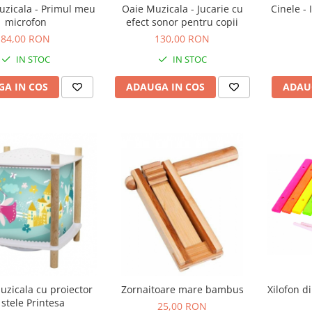
uzicala - Primul meu
Oaie Muzicala - Jucarie cu
Cinele -
microfon
efect sonor pentru copii
84,00 RON
130,00 RON
IN STOC
IN STOC
A IN COS
ADAUGA IN COS
ADAU
uzicala cu proiector
Zornaitoare mare bambus
Xilofon d
 stele Printesa
25,00 RON