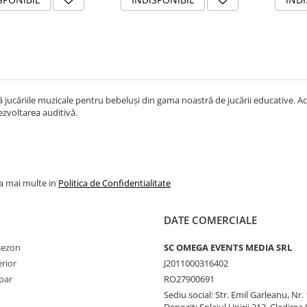
 jucăriile muzicale pentru bebeluși din gama noastră de jucării educative. Ace
ezvoltarea auditivă.
la mai multe in
Politica de Confidentialitate
DATE COMERCIALE
 sezon
SC OMEGA EVENTS MEDIA SRL
erior
J2011000316402
par
RO27900691
Sediu social: Str. Emil Garleanu, Nr.
Depozit: Splaiul Unirii 313, Cladirea 