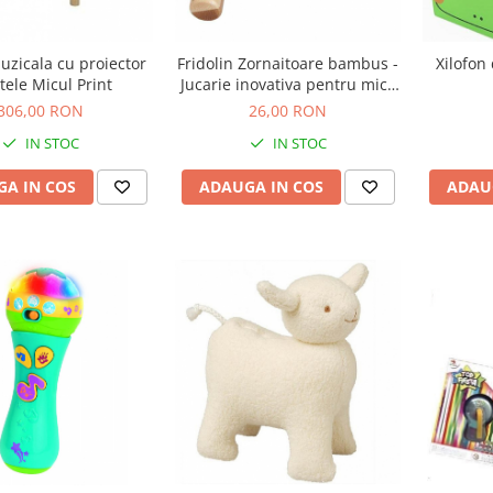
uzicala cu proiector
Fridolin Zornaitoare bambus -
Xilofon
tele Micul Print
Jucarie inovativa pentru micii
exploratori
306,00 RON
26,00 RON
IN STOC
IN STOC
A IN COS
ADAUGA IN COS
ADAU