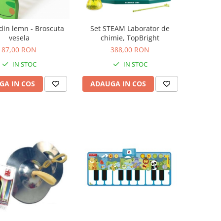
 din lemn - Broscuta
Set STEAM Laborator de
vesela
chimie, TopBright
87,00 RON
388,00 RON
IN STOC
IN STOC
GA IN COS
ADAUGA IN COS