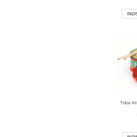
Carti de colorat
INDI
Carticele interactive
Cadouri copii
Ceasuri copii
Cutii muzicale
Idei cadou fetite
Cadouri bebelusi
Cadouri ieftine pentru copii
Cadouri botez
Cadou copii 2 ani
Cadou copii 3 ani
Toba mi
Cadou copii 4 ani
Cadou copii 5 ani
Cadou copii 6 ani
Cadou copii 7 ani
INDI