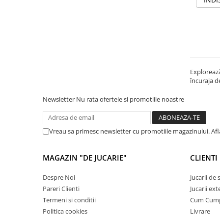
Cadou copii 8 ani
Cadou copii 9 ani
Cadou copii 10 ani
Cadou copii 11 ani
Explorează
Cadou copii 12 ani
încuraja d
Rechizite scolare
Newsletter
Nu rata ofertele si promotiile noastre
Penar baieti
Penar fete
Vreau sa primesc newsletter cu promotiile magazinului. Af
Agenda copii
Caserola compartimentata copii
MAGAZIN "DE JUCARIE"
CLIENTI
Etui Ochelari
Despre Noi
Jucarii de
Ghiozdan baieti
Pareri Clienti
Jucarii ext
Ghiozdan fete
Termeni si conditii
Cum Cum
Papetarie
Politica cookies
Livrare