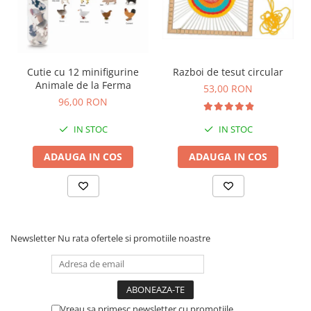
Carti de colorat
Carticele interactive
Cadouri copii
Ceasuri copii
Cutie cu 12 minifigurine
Razboi de tesut circular
Animale de la Ferma
53,00 RON
Cutii muzicale
96,00 RON
Idei cadou fetite
IN STOC
IN STOC
Cadouri bebelusi
ADAUGA IN COS
ADAUGA IN COS
Cadouri ieftine pentru copii
Cadouri botez
Cadou copii 2 ani
Cadou copii 3 ani
Newsletter
Nu rata ofertele si promotiile noastre
Cadou copii 4 ani
Cadou copii 5 ani
Cadou copii 6 ani
Cadou copii 7 ani
Vreau sa primesc newsletter cu promotiile