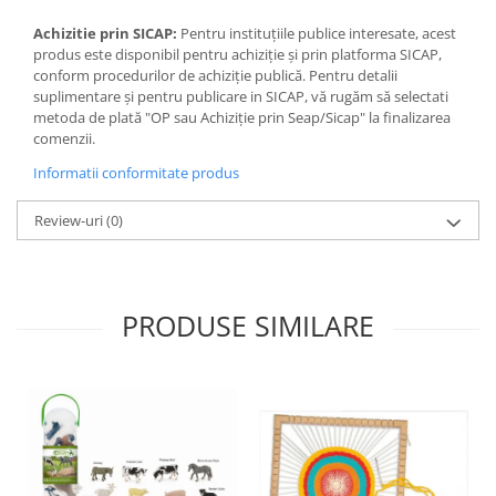
Jocuri de memorie
Achizitie prin SICAP:
Pentru instituțiile publice interesate, acest
Jocuri cu litere
produs este disponibil pentru achiziție și prin platforma SICAP,
Jocuri cu numere
conform procedurilor de achiziție publică. Pentru detalii
suplimentare și pentru publicare in SICAP, vă rugăm să selectati
Jocuri de indemanare
metoda de plată "OP sau Achiziție prin Seap/Sicap" la finalizarea
comenzii.
Jocuri de carti
Informatii conformitate produs
Jocuri interactive
Jocuri de podea
Review-uri
(0)
Carti pe alese
Carti pentru copii 1 an
Carti pentru copii 2 ani
PRODUSE SIMILARE
Carti pentru copii 3 ani
Carti pentru copii 4 ani
Carti pentru copii 5 ani
Carti pentru copii 6 ani
Carti pentru copii 8 ani