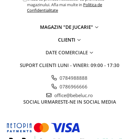
magazinului. Afla mai multe in
Politica de
Cadou copii 8 ani
Confidentialitate
Cadou copii 9 ani
MAGAZIN "DE JUCARIE"
Cadou copii 10 ani
Cadou copii 11 ani
CLIENTI
Cadou copii 12 ani
DATE COMERCIALE
Rechizite scolare
Penar baieti
SUPORT CLIENTI
LUNI - VINERI: 09:00 - 17:30
Penar fete
0784988888
Agenda copii
0786966666
Caserola compartimentata copii
office@bebeluc.ro
SOCIAL
URMARESTE-NE IN SOCIAL MEDIA
Etui Ochelari
Ghiozdan baieti
Ghiozdan fete
Papetarie