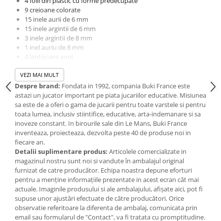
4 folii din plastic cu forme predecupate
IQ puzzle
9 creioane colorate
Jucarii bebelusi
15 inele aurii de 6 mm
15 inele argintii de 6 mm
Jucarii de baie
3 inele argintii de 8 mm
Zornaitoare
1 inel auriu de 8 mm
4 lantisoare aurii
Jucarii dentitie
1 lantisor argintiu
Jucarii senzoriale
VEZI MAI MULT
1 breloc argintiu
Jucarii motrice pentru bebelusi
4 agatatori pentru cercei
Despre brand:
Fondata in 1992, compania Buki France este
3 incheietori aurii pentru bratari
astazi un jucator important pe piata jucariilor educative. Misiunea
Saltele de activitati pentru bebe
Dimensiuni cutie: 15 x 4 x 22 cm
sa este de a oferi o gama de jucarii pentru toate varstele si pentru
Jucarii de sortat
Varsta recomandata: 8 ani+
toata lumea, inclusiv stiintifice, educative, arta-indemanare si sa
Jucarii muzicale bebelusi
Avertisment: Nu este recomandat copiilor cu varsta sub 3
inoveze constant. In birourile sale din Le Mans, Buki France
ani din cauza pieselor mici care pot fi inghitite. Pericol de
inventeaza, proiecteaza, dezvolta peste 40 de produse noi in
Puzzle bebelusi
sufocare! Prezenta muchiilor ascutite si functionale.
fiecare an.
Jocuri educative
Necesita supravegherea unei persoane adulte.
Detalii suplimentare produs:
Articolele comercializate in
Avertisment: Va rugam sa indepartati ambalajul produsului
Jocuri STEM
magazinul nostru sunt noi si vandute în ambalajul original
inainte de a da jucaria copilului.
furnizat de catre producător. Echipa noastra depune eforturi
Jocuri Magnetice
Avertisment: A se folosi sub directa supraveghere a unei
pentru a menține informațiile prezentate in acest ecran cât mai
persoane adulte.
actuale. Imaginile produsului si ale ambalajului, afișate aici, pot fi
Jocuri de societate
supuse unor ajustări efectuate de către producători. Orice
Jocuri de logica
observatie referitoare la diferenta de ambalaj, comunicata prin
email sau formularul de "Contact", va fi tratata cu promptitudine.