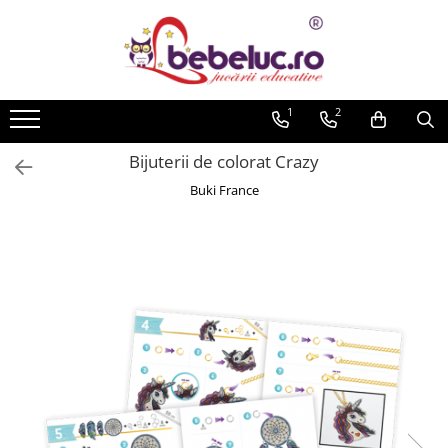
Toate Produsele
Jucarii pe varste
1
2
Jucarii educative
Bijuterii de colorat Crazy
Set constructie copii
Buki France
Seturi de construit
Jucarii magnetice
Cuburi de construit
Seturi Experimente pentru copii
Organele Corpului Uman
Roboti de jucarie
Jucarii Creativitate
Lucru manual copii
Plastilina
Seturi de desen