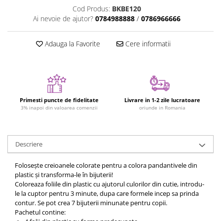
Cod Produs:
BKBE120
Jucarii cu Dinozauri
Ai nevoie de ajutor?
0784988888
/
0786966666
Figurine cu animale domestice
Figurine plus
Adauga la Favorite
Cere informatii
Figurine
Jucarii Montessori
Nevoi speciale si sindrom Down
Jucarii cu alfabet
Primesti puncte de fidelitate
Livrare in 1-2 zile lucratoare
3% inapoi din valoarea comenzii
oriunde in Romania
Jucarii cu cifre
Seturi Numberblocks
Jucarii de motricitate
Descriere
Jucarii fructe si legume
Folosește creioanele colorate pentru a colora pandantivele din
Puzzle-uri
plastic și transforma-le în bijuterii!
Coloreaza foliile din plastic cu ajutorul culorilor din cutie, introdu-
Puzzle clasic
le la cuptor pentru 3 minute, dupa care formele incep sa prinda
Puzzle incastru
contur. Se pot crea 7 bijuterii minunate pentru copii.
Pachetul contine:
Puzzle de podea