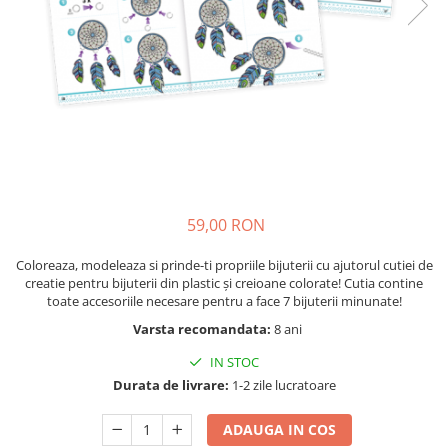
Seturi de pictura pentru copii
Tatuaje Copii
Nisip kinetic
Jucarii interactive
Proiector pentru copii
Instrumente muzicale pentru copii
Caruseluri muzicale
Joc de rol
59,00 RON
Storytelling
Bucatarii pentru copii
Coloreaza, modeleaza si prinde-ti propriile bijuterii cu ajutorul cutiei de
creatie pentru bijuterii din plastic și creioane colorate! Cutia contine
Banc de lucru pentru copii
toate accesoriile necesare pentru a face 7 bijuterii minunate!
Papusi de mana
Varsta recomandata:
8 ani
Casa de papusi
IN STOC
Bormasina magica
Durata de livrare:
1-2 zile lucratoare
Costum Halloween Copii
Papusi si Bebelusi Reborn
ADAUGA IN COS
Animale de jucarie