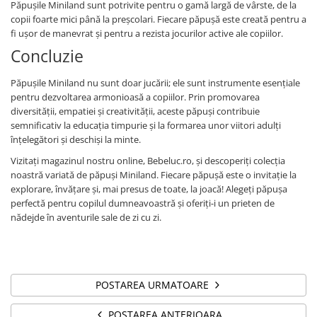
Păpușile Miniland sunt potrivite pentru o gamă largă de vârste, de la
copii foarte mici până la preșcolari. Fiecare păpușă este creată pentru a
fi ușor de manevrat și pentru a rezista jocurilor active ale copiilor.
Concluzie
Păpușile Miniland nu sunt doar jucării; ele sunt instrumente esențiale
pentru dezvoltarea armonioasă a copiilor. Prin promovarea
diversității, empatiei și creativității, aceste păpuși contribuie
semnificativ la educația timpurie și la formarea unor viitori adulți
înțelegători și deschiși la minte.
Vizitați magazinul nostru online, Bebeluc.ro, și descoperiți colecția
noastră variată de păpuși Miniland. Fiecare păpușă este o invitație la
explorare, învățare și, mai presus de toate, la joacă! Alegeți păpușa
perfectă pentru copilul dumneavoastră și oferiți-i un prieten de
nădejde în aventurile sale de zi cu zi.
POSTAREA URMATOARE
POSTAREA ANTERIOARA