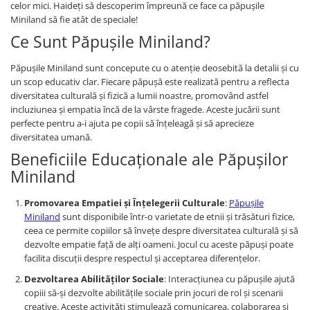
celor mici. Haideți să descoperim împreună ce face ca păpușile
Figurine plus
Miniland să fie atât de speciale!
Figurine
Ce Sunt Păpușile Miniland?
Jucarii Montessori
Păpușile Miniland sunt concepute cu o atenție deosebită la detalii și cu
Nevoi speciale si sindrom Down
un scop educativ clar. Fiecare păpușă este realizată pentru a reflecta
Jucarii cu alfabet
diversitatea culturală și fizică a lumii noastre, promovând astfel
incluziunea și empatia încă de la vârste fragede. Aceste jucării sunt
Jucarii cu cifre
perfecte pentru a-i ajuta pe copii să înțeleagă și să aprecieze
Seturi Numberblocks
diversitatea umană.
Jucarii de motricitate
Beneficiile Educaționale ale Păpușilor
Miniland
Jucarii fructe si legume
Puzzle-uri
Promovarea Empatiei și Înțelegerii Culturale
:
Păpușile
Miniland
sunt disponibile într-o varietate de etnii și trăsături fizice,
Puzzle clasic
ceea ce permite copiilor să învețe despre diversitatea culturală și să
Puzzle incastru
dezvolte empatie față de alți oameni. Jocul cu aceste păpuși poate
Puzzle de podea
facilita discuții despre respectul și acceptarea diferențelor.
IQ puzzle
Dezvoltarea Abilităților Sociale
: Interacțiunea cu păpușile ajută
Jucarii bebelusi
copiii să-și dezvolte abilitățile sociale prin jocuri de rol și scenarii
creative. Aceste activități stimulează comunicarea, colaborarea și