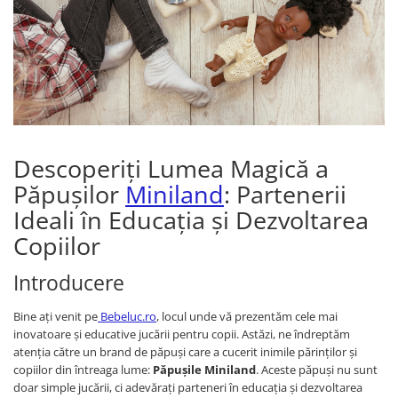
Nisip kinetic
Cadou copii 8 ani
Jucarii interactive
Cadou copii 9 ani
Proiector pentru copii
Cadou copii 10 ani
Instrumente muzicale pentru copii
Cadou copii 11 ani
Caruseluri muzicale
Joc de rol
Cadou copii 12 ani
Storytelling
Descoperiți Lumea Magică a
Bucatarii pentru copii
Păpușilor
Miniland
: Partenerii
Banc de lucru pentru copii
Ideali în Educația și Dezvoltarea
Papusi de mana
Copiilor
Casa de papusi
Bormasina magica
Introducere
Costum Halloween Copii
Papusi si Bebelusi Reborn
Bine ați venit pe
Bebeluc.ro
, locul unde vă prezentăm cele mai
inovatoare și educative jucării pentru copii. Astăzi, ne îndreptăm
Animale de jucarie
atenția către un brand de păpuși care a cucerit inimile părinților și
Jucarii cu Dinozauri
copiilor din întreaga lume:
Păpușile Miniland
. Aceste păpuși nu sunt
doar simple jucării, ci adevărați parteneri în educația și dezvoltarea
Figurine cu animale domestice