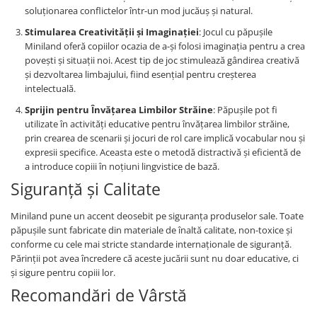
Jucarii de baie
soluționarea conflictelor într-un mod jucăuș și natural.
Zornaitoare
Stimularea Creativității și Imaginației
: Jocul cu păpușile
Jucarii dentitie
Miniland oferă copiilor ocazia de a-și folosi imaginația pentru a crea
Jucarii senzoriale
povești și situații noi. Acest tip de joc stimulează gândirea creativă
și dezvoltarea limbajului, fiind esențial pentru creșterea
Jucarii motrice pentru bebelusi
intelectuală.
Saltele de activitati pentru bebe
Sprijin pentru Învățarea Limbilor Străine
: Păpușile pot fi
Jucarii de sortat
utilizate în activități educative pentru învățarea limbilor străine,
Jucarii muzicale bebelusi
prin crearea de scenarii și jocuri de rol care implică vocabular nou și
Puzzle bebelusi
expresii specifice. Aceasta este o metodă distractivă și eficientă de
a introduce copiii în noțiuni lingvistice de bază.
Siguranță și Calitate
Miniland pune un accent deosebit pe siguranța produselor sale. Toate
păpușile sunt fabricate din materiale de înaltă calitate, non-toxice și
conforme cu cele mai stricte standarde internaționale de siguranță.
Părinții pot avea încredere că aceste jucării sunt nu doar educative, ci
și sigure pentru copiii lor.
Recomandări de Vârstă