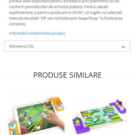
Jocuri de memorie
Prezenta marginilor ascutite si functionale.
produs este disponibil pentru achiziție și prin platforma SICAP,
Pastrati ambalajul pentru referinte viitoare. Culorile si continutul
conform procedurilor de achiziție publică. Pentru detalii
Jocuri cu litere
pot varia usor.
suplimentare și pentru publicare in SICAP, vă rugăm să selectati
metoda de plată "OP sau Achiziție prin Seap/Sicap" la finalizarea
Jocuri cu numere
comenzii.
Jocuri de indemanare
Informatii conformitate produs
Jocuri de carti
Review-uri
(0)
Jocuri interactive
Jocuri de podea
Carti pe alese
PRODUSE SIMILARE
Carti pentru copii 1 an
Carti pentru copii 2 ani
Carti pentru copii 3 ani
Carti pentru copii 4 ani
Carti pentru copii 5 ani
Carti pentru copii 6 ani
Carti pentru copii 8 ani