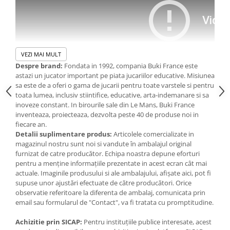
IQ puzzle
Jucarii bebelusi
Jucarii de baie
Zornaitoare
VEZI MAI MULT
Jucarii dentitie
Despre brand:
Fondata in 1992, compania Buki France este
Jucarii senzoriale
astazi un jucator important pe piata jucariilor educative. Misiunea
sa este de a oferi o gama de jucarii pentru toate varstele si pentru
Jucarii motrice pentru bebelusi
toata lumea, inclusiv stiintifice, educative, arta-indemanare si sa
Saltele de activitati pentru bebe
inoveze constant. In birourile sale din Le Mans, Buki France
Jucarii de sortat
inventeaza, proiecteaza, dezvolta peste 40 de produse noi in
fiecare an.
Jucarii muzicale bebelusi
Doi boxeri de asamblat, alimentati cu energie hidropneumatica.
Detalii suplimentare produs:
Articolele comercializate in
Puzzle bebelusi
Utilizati manetele pentru a declansa miscarile luptatorilor: croseu,
magazinul nostru sunt noi si vandute în ambalajul original
uppercut, contra lovitura sau eschiva. O lovitura bine plasata
furnizat de catre producător. Echipa noastra depune eforturi
Jocuri educative
poate dobori adversarul.
pentru a menține informațiile prezentate in acest ecran cât mai
Jocuri STEM
Setul contine: 327 piese, instructiuni
actuale. Imaginile produsului si ale ambalajului, afișate aici, pot fi
Dimensiunile cutiei: 37.7 x 7.5 x 28.5 cm
supuse unor ajustări efectuate de către producători. Orice
Jocuri Magnetice
Varsta recomandata: 8 ani+
observatie referitoare la diferenta de ambalaj, comunicata prin
Jocuri de societate
AVERTISMENT: Nu este recomandat copiilor mai mici de 8 ani din
email sau formularul de "Contact", va fi tratata cu promptitudine.
cazua pieselor mici care ar putea fi ingerate. Risc de sufocare.
Jocuri de logica
AVERTISMENT: A se folosi sub directa supraveghere a unui adult.
Achizitie prin SICAP:
Pentru instituțiile publice interesate, acest