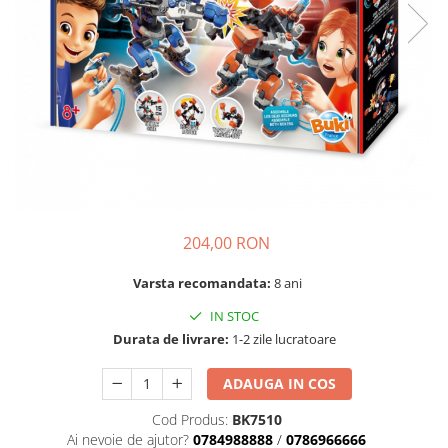
Seturi de pictura pentru copii
Tatuaje Copii
Nisip kinetic
Jucarii interactive
Proiector pentru copii
Instrumente muzicale pentru copii
Caruseluri muzicale
Joc de rol
Storytelling
204,00 RON
Bucatarii pentru copii
Varsta recomandata:
8 ani
Banc de lucru pentru copii
Papusi de mana
IN STOC
Durata de livrare:
1-2 zile lucratoare
Casa de papusi
Bormasina magica
ADAUGA IN COS
Costum Halloween Copii
Papusi si Bebelusi Reborn
Cod Produs:
BK7510
Ai nevoie de ajutor?
0784988888
/
0786966666
Animale de jucarie