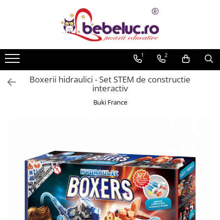
Toate Produsele
Jucarii pe varste
1
2
Jucarii educative
Boxerii hidraulici - Set STEM de constructie
Set constructie copii
interactiv
Seturi de construit
Buki France
Jucarii magnetice
Cuburi de construit
Seturi Experimente pentru copii
Organele Corpului Uman
Roboti de jucarie
Jucarii Creativitate
Lucru manual copii
Plastilina
Seturi de desen