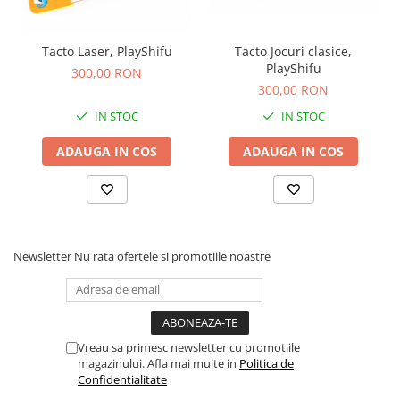
Carti de colorat
Carticele interactive
Tacto Laser, PlayShifu
Tacto Jocuri clasice,
Cadouri copii
PlayShifu
300,00 RON
300,00 RON
Ceasuri copii
IN STOC
IN STOC
Cutii muzicale
Idei cadou fetite
ADAUGA IN COS
ADAUGA IN COS
Cadouri bebelusi
Cadouri ieftine pentru copii
Cadouri botez
Newsletter
Nu rata ofertele si promotiile noastre
Cadou copii 2 ani
Cadou copii 3 ani
Cadou copii 4 ani
Cadou copii 5 ani
Vreau sa primesc newsletter cu promotiile
magazinului. Afla mai multe in
Politica de
Cadou copii 6 ani
Confidentialitate
Cadou copii 7 ani