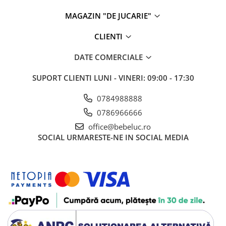
Cadou copii 8 ani
MAGAZIN "DE JUCARIE"
Cadou copii 9 ani
CLIENTI
Cadou copii 10 ani
DATE COMERCIALE
Cadou copii 11 ani
Cadou copii 12 ani
SUPORT CLIENTI
LUNI - VINERI: 09:00 - 17:30
Rechizite scolare
0784988888
Penar baieti
0786966666
Penar fete
office@bebeluc.ro
Agenda copii
SOCIAL
URMARESTE-NE IN SOCIAL MEDIA
Caserola compartimentata copii
Etui Ochelari
Ghiozdan baieti
Ghiozdan fete
Papetarie