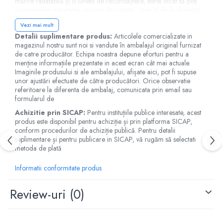
mărire rabatabilă și o lunetă de recunoaștere, astfel încât să poți
Jucarii de baie
supraveghea activitatea pe timp de noapte, chiar și de la distanță!
Zornaitoare
O lampă frontală cu LED verde care simulează tehnologia de
Vezi mai mult
Jucarii dentitie
vedere pe timp de noapte poate fi, de asemenea, detașată de
Detalii suplimentare produs:
Articolele comercializate in
ochelari și utilizată ca lanternă. Devino un agent secret de primă
Jucarii senzoriale
magazinul nostru sunt noi si vandute în ambalajul original furnizat
clasă cu Spy Labs, experții în echipamente pentru detectivi; sursa ta
Jucarii motrice pentru bebelusi
de catre producător. Echipa noastra depune eforturi pentru a
de încredere pentru toate instrumentele și echipamentele esențiale
menține informațiile prezentate in acest ecran cât mai actuale.
de spionaj! Vârsta recomandată: 8+ ani. Confecționat din plastic.
Saltele de activitati pentru bebe
Imaginile produsului si ale ambalajului, afișate aici, pot fi supuse
Conform reglementarilor EN71&ASTM. AVERTISMENT:
Jucarii de sortat
unor ajustări efectuate de către producători. Orice observatie
Contraindicat copiilor sub 3 ani, conține piese mici. Se recomandă
referitoare la diferenta de ambalaj, comunicata prin email sau
supravegherea copilului de către un adult în timpul jocului. Citiți
Jucarii muzicale bebelusi
formularul de
instrucțiunile înainte de utilizare, urmați-le și păstrați-le pentru
Puzzle bebelusi
referință. Produs in Germania pentru Thames & Kosmos, Anglia.
Achizitie prin SICAP:
Pentru instituțiile publice interesate, acest
Manual Ochelari de vedere pe timp de noapte, Thames & Kosmos
produs este disponibil pentru achiziție și prin platforma SICAP,
- descarca fisier
conform procedurilor de achiziție publică. Pentru detalii
suplimentare și pentru publicare in SICAP, vă rugăm să selectati
metoda de plată
Informatii conformitate produs
Review-uri
(0)