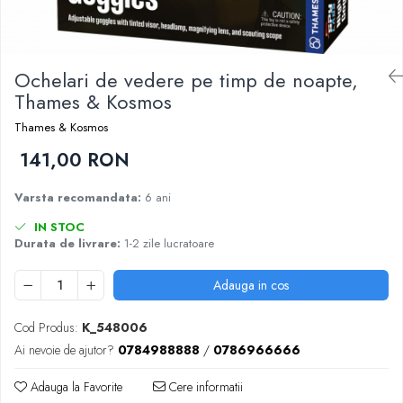
Nisip kinetic
Cadou copii 8 ani
Jucarii interactive
Cadou copii 9 ani
Proiector pentru copii
Ochelari de vedere pe timp de noapte,
Cadou copii 10 ani
Instrumente muzicale pentru copii
Thames & Kosmos
Cadou copii 11 ani
Caruseluri muzicale
Thames & Kosmos
Joc de rol
Cadou copii 12 ani
141,00 RON
Storytelling
Bucatarii pentru copii
Varsta recomandata:
6 ani
Banc de lucru pentru copii
Papusi de mana
IN STOC
Durata de livrare:
1-2 zile lucratoare
Casa de papusi
Bormasina magica
Adauga in cos
Costum Halloween Copii
Papusi si Bebelusi Reborn
Cod Produs:
K_548006
Animale de jucarie
Ai nevoie de ajutor?
0784988888
/
0786966666
Jucarii cu Dinozauri
Adauga la Favorite
Cere informatii
Figurine cu animale domestice