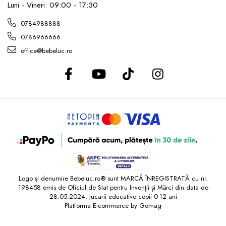
Luni - Vineri: 09:00 - 17:30
0784988888
0786966666
office@bebeluc.ro
Logo și denumire Bebeluc.ro® sunt MARCĂ ÎNREGISTRATĂ cu nr.
198458 emis de Oficiul de Stat pentru Invenții și Mărci din data de
28.05.2024. Jucarii educative copii 0-12 ani
Platforma E-commerce by Gomag