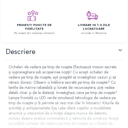
Figurine plus
Figurine
Jucarii Montessori
PRIMESTI PUNCTE DE
LIVRARE IN 1-2 ZILE
FIDELITATE
LUCRATOARE
Nevoi speciale si sindrom Down
3% inapoi din valoarea comenzii
oriunde in Romania
Jucarii cu alfabet
Jucarii cu cifre
Descriere
Seturi Numberblocks
Jucarii de motricitate
Ochelari de vedere pe timp de noapte Efectuează misiuni secrete
și supraveghere sub acoperirea nopții! Cu acești ochelari de
Jucarii fructe si legume
vedere pe timp de noapte, ești pregătit să investighezi cazuri și să
Puzzle-uri
vânezi dovezi. Observi o întâlnire secretă pe timp de noapte? Cu
lentila de mărire rabatabilă și luneta de recunoaștere, poți vedea
Puzzle clasic
detalii chiar și de la distanță. Investighezi ceva pe timp de noapte?
Lampa frontală cu LED verde simulează tehnologia de vedere pe
Puzzle incastru
timp de noapte și îți permite să vezi mai clar în întuneric! Kiturile de
Puzzle de podea
activități și echipamentele Spy Labs oferă copiilor o modalitate
IQ puzzle
atractivă și interactivă de a învăța despre munca de detectiv,
inclusiv despre analiza criminalistică și tehnicile de urmărire. Acești
Jucarii bebelusi
incredibili ochelari de vedere pe timp de noapte au o lentilă de