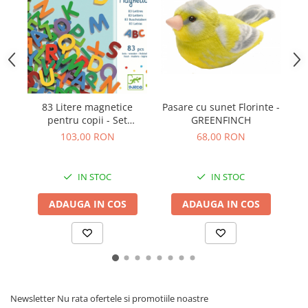
Jucarii cu Dinozauri
Figurine cu animale domestice
Figurine plus
Figurine
Jucarii Montessori
83 Litere magnetice
Pasare cu sunet Florinte -
Nevoi speciale si sindrom Down
pentru copii - Set
GREENFINCH
educativ alfabet
Jucarii cu alfabet
103,00 RON
68,00 RON
Jucarii cu cifre
IN STOC
IN STOC
Seturi Numberblocks
Jucarii de motricitate
ADAUGA IN COS
ADAUGA IN COS
Jucarii fructe si legume
Puzzle-uri
Puzzle clasic
Puzzle incastru
Puzzle de podea
Newsletter
Nu rata ofertele si promotiile noastre