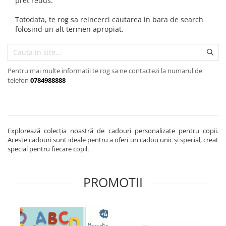
pret redus.
Seturi de pictura pentru copii
Totodata, te rog sa reincerci cautarea in bara de search
Tatuaje Copii
folosind un alt termen apropiat.
Nisip kinetic
Jucarii interactive
Proiector pentru copii
Pentru mai multe informatii te rog sa ne contactezi la numarul de
Instrumente muzicale pentru copii
telefon
0784988888
Caruseluri muzicale
Joc de rol
Storytelling
Explorează colecția noastră de cadouri personalizate pentru copii.
Bucatarii pentru copii
Aceste cadouri sunt ideale pentru a oferi un cadou unic și special, creat
Banc de lucru pentru copii
special pentru fiecare copil.
Papusi de mana
Casa de papusi
PROMOTII
Bormasina magica
Costum Halloween Copii
Papusi si Bebelusi Reborn
Animale de jucarie