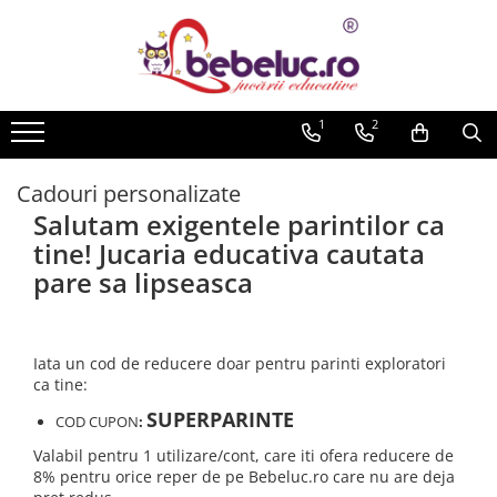
Toate Produsele
Jucarii pe varste
1
2
Jucarii educative
Set constructie copii
Cadouri personalizate
Seturi de construit
Salutam exigentele parintilor ca
Jucarii magnetice
tine! Jucaria educativa cautata
Cuburi de construit
pare sa lipseasca
Seturi Experimente pentru copii
Organele Corpului Uman
Roboti de jucarie
Iata un cod de reducere doar pentru parinti exploratori
ca tine:
Jucarii Creativitate
SUPERPARINTE
COD CUPON
:
Lucru manual copii
Valabil pentru 1 utilizare/cont, care iti ofera reducere de
Plastilina
8% pentru orice reper de pe Bebeluc.ro care nu are deja
Seturi de desen