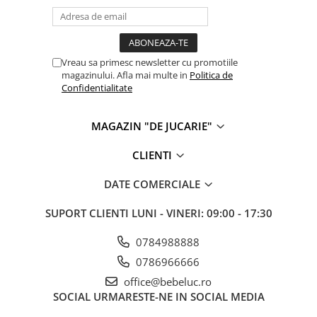
IQ puzzle
Jucarii bebelusi
Jucarii de baie
Vreau sa primesc newsletter cu promotiile
Zornaitoare
magazinului. Afla mai multe in
Politica de
Jucarii dentitie
Confidentialitate
Jucarii senzoriale
Jucarii motrice pentru bebelusi
MAGAZIN "DE JUCARIE"
Saltele de activitati pentru bebe
CLIENTI
Jucarii de sortat
Jucarii muzicale bebelusi
DATE COMERCIALE
Puzzle bebelusi
Jocuri educative
SUPORT CLIENTI
LUNI - VINERI: 09:00 - 17:30
Jocuri STEM
0784988888
Jocuri Magnetice
0786966666
Jocuri de societate
office@bebeluc.ro
SOCIAL
URMARESTE-NE IN SOCIAL MEDIA
Jocuri de logica