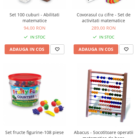
Sacose si Genti
Umbrela copii
Set 100 cuburi - Abilitati
Covorasul cu cifre - Set de
matematice
activitati matematice
Cutiuta metalica
94,00 RON
289,00 RON
Accesorii bebelusi
IN STOC
IN STOC
Olita bebe
Veioza copii
ADAUGA IN COS
ADAUGA IN COS
Decoratiuni camera copilului
Produse de Curatenie
Jucarii exterior
Trotinete copii
Jucarii curte
Leagane copii
Karturi copii
Biciclete copii
Trambulina copii
Set fructe figurine-108 piese
Abacus - Socotitoare operatii