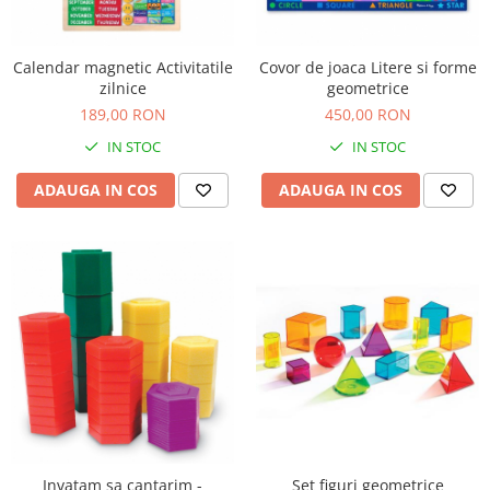
Seturi de pictura pentru copii
Tatuaje Copii
Calendar magnetic Activitatile
Covor de joaca Litere si forme
Nisip kinetic
zilnice
geometrice
Jucarii interactive
189,00 RON
450,00 RON
Proiector pentru copii
IN STOC
IN STOC
Instrumente muzicale pentru copii
ADAUGA IN COS
ADAUGA IN COS
Caruseluri muzicale
Joc de rol
Storytelling
Bucatarii pentru copii
Banc de lucru pentru copii
Papusi de mana
Casa de papusi
Bormasina magica
Costum Halloween Copii
Papusi si Bebelusi Reborn
Invatam sa cantarim -
Set figuri geometrice
Animale de jucarie