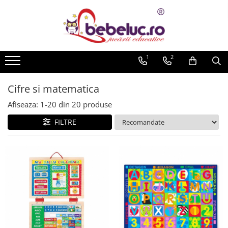
Toate Produsele
Jucarii pe varste
1
2
Jucarii educative
Set constructie copii
Cifre si matematica
Seturi de construit
Afiseaza:
1-
20
din
20
produse
Jucarii magnetice
FILTRE
Cuburi de construit
Seturi Experimente pentru copii
Organele Corpului Uman
Roboti de jucarie
Jucarii Creativitate
Lucru manual copii
Plastilina
Seturi de desen