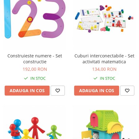
Carti de colorat
Carticele interactive
Cadouri copii
Ceasuri copii
Cutii muzicale
Idei cadou fetite
Construieste numere - Set
Cuburi interconectabile - Set
Cadouri bebelusi
constructie
activitati matematica
192,00 RON
134,00 RON
Cadouri ieftine pentru copii
IN STOC
IN STOC
Cadouri botez
Cadou copii 2 ani
ADAUGA IN COS
ADAUGA IN COS
Cadou copii 3 ani
Cadou copii 4 ani
Cadou copii 5 ani
Cadou copii 6 ani
Cadou copii 7 ani