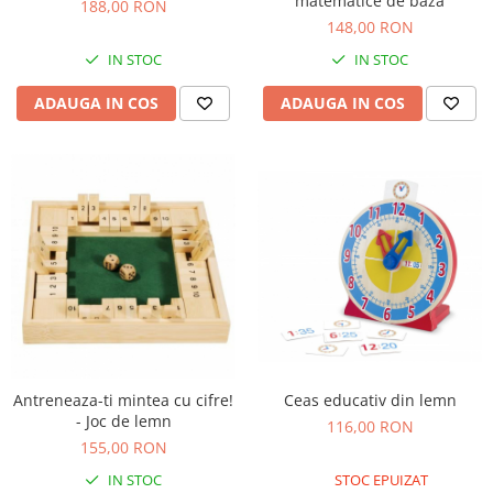
matematice de baza
188,00 RON
Accesorii locuri de joaca
148,00 RON
Accesorii karturi
IN STOC
IN STOC
Locuri de joaca
ADAUGA IN COS
ADAUGA IN COS
Tobogan copii
Mama si Copilul
Articole sanatate
Accesorii hranire
Bavetica bebelusi
Antreneaza-ti mintea cu cifre!
Ceas educativ din lemn
- Joc de lemn
116,00 RON
155,00 RON
IN STOC
STOC EPUIZAT