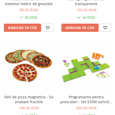
sistemul metric de greutate
transparente
Jucarii cu Dinozauri
89,00 RON
133,00 RON
Figurine cu animale domestice
IN STOC
IN STOC
Figurine plus
Figurine
ADAUGA IN COS
ADAUGA IN COS
Jucarii Montessori
Nevoi speciale si sindrom Down
Jucarii cu alfabet
Jucarii cu cifre
Seturi Numberblocks
Jucarii de motricitate
Jucarii fructe si legume
Puzzle-uri
Felii de pizza magnetice - Sa
Programarea pentru
Puzzle clasic
invatam fractiile
prescolari - Set STEM soricelul
Puzzle incastru
robot
140,00 RON
460,00 RON
Puzzle de podea