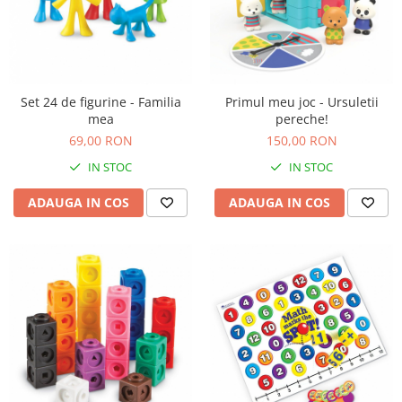
Cadou copii 8 ani
Cadou copii 9 ani
Cadou copii 10 ani
Set 24 de figurine - Familia
Primul meu joc - Ursuletii
Cadou copii 11 ani
mea
pereche!
Cadou copii 12 ani
69,00 RON
150,00 RON
Rechizite scolare
IN STOC
IN STOC
Penar baieti
ADAUGA IN COS
ADAUGA IN COS
Penar fete
Agenda copii
Caserola compartimentata copii
Etui Ochelari
Ghiozdan baieti
Ghiozdan fete
Papetarie