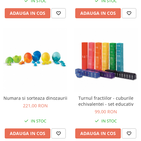
IN STOC
IN STOC
IQ puzzle
Jucarii bebelusi
ADAUGA IN COS
ADAUGA IN COS
Jucarii de baie
Zornaitoare
Jucarii dentitie
Jucarii senzoriale
Jucarii motrice pentru bebelusi
Saltele de activitati pentru bebe
Jucarii de sortat
Jucarii muzicale bebelusi
Puzzle bebelusi
Jocuri educative
Numara si sorteaza dinozaurii
Turnul fractiilor - cuburile
Jocuri STEM
echivalentei - set educativ
221,00 RON
99,00 RON
Jocuri Magnetice
IN STOC
IN STOC
Jocuri de societate
Jocuri de logica
ADAUGA IN COS
ADAUGA IN COS