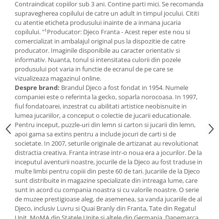
Jucarii de baie
Contraindicat copiilor sub 3 ani. Contine parti mici. Se recomanda
supravegherea copilului de catre un adult in timpul jocului. Cititi
Zornaitoare
cu atentie eticheta produsului inainte de a inmana jucaria
Jucarii dentitie
copilului. "¹Producator: Djeco Franta - Acest reper este nou si
Jucarii senzoriale
comercializat in ambalajul original pus la dispozitie de catre
producator. Imaginile disponibile au caracter orientativ si
Jucarii motrice pentru bebelusi
informativ. Nuanta, tonul si intensitatea culorii din pozele
Saltele de activitati pentru bebe
produsului pot varia in functie de ecranul de pe care se
Jucarii de sortat
vizualizeaza magazinul online.
Despre brand:
Brandul Djeco a fost fondat in 1954. Numele
Jucarii muzicale bebelusi
companiei este o referinta la gecko, soparla norocoasa. In 1997,
Puzzle bebelusi
fiul fondatoarei, inzestrat cu abilitati artistice neobisnuite in
lumea jucariilor, a conceput o colectie de jucarii educationale.
Pentru inceput, puzzle-uri din lemn si carton si jucarii din lemn,
apoi gama sa extins pentru a include jocuri de carti si de
societate. In 2007, seturile originale de artizanat au revolutionat
distractia creativa. Franta intrase intr-o noua era a jocurilor. De la
inceputul aventurii noastre, jocurile de la Djeco au fost traduse in
multe limbi pentru copiii din peste 60 de tari. Jucariile de la Djeco
sunt distribuite in magazine specializate din intreaga lume, care
sunt in acord cu compania noastra si cu valorile noastre. O serie
de muzee prestigioase aleg, de asemenea, sa vanda jucariile de al
Djeco, inclusiv Luvru si Quai Branly din Franta, Tate din Regatul
Unit, MoMA din Statele Unite si altele din Germania, Danemarca.