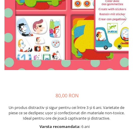
Nisip kinetic
Cadou copii 8 ani
Jucarii interactive
Cadou copii 9 ani
Proiector pentru copii
Cadou copii 10 ani
Instrumente muzicale pentru copii
Cadou copii 11 ani
Caruseluri muzicale
Joc de rol
Cadou copii 12 ani
Storytelling
Bucatarii pentru copii
Banc de lucru pentru copii
Papusi de mana
Casa de papusi
Bormasina magica
80,00 RON
Costum Halloween Copii
Papusi si Bebelusi Reborn
Un produs distractiv și sigur pentru cei între 3 și 6 ani. Varietate de
piese ce se dezlipesc ușor și confecționat din materiale non-toxice.
Animale de jucarie
Ideal pentru ore de joacă captivante și distractive.
Jucarii cu Dinozauri
Varsta recomandata:
6 ani
Figurine cu animale domestice