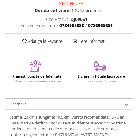
STOC EPUIZAT
Figurine plus
Durata de livrare:
1-2 zile lucratoare
Figurine
Cod Produs:
DJ09051
Jucarii Montessori
Ai nevoie de ajutor?
0784988888
/
0786966666
Nevoi speciale si sindrom Down
Adauga la Favorite
Cere informatii
Jucarii cu alfabet
Jucarii cu cifre
Seturi Numberblocks
Jucarii de motricitate
Primesti puncte de fidelitate
Livrare in 1-2 zile lucratoare
Jucarii fructe si legume
3% inapoi din valoarea comenzii
oriunde in Romania
Puzzle-uri
Puzzle clasic
Descriere
Puzzle incastru
Puzzle de podea
Latime: 20 cm si lungime: 19.5 cm. Varsta recomandata: 3 - 6 ani.
IQ puzzle
Piese mari de dezlipit usor cu texturi diferite si accesorii nostime.
Confectionat din materiale non-toxice cu vopsele non-toxice
Jucarii bebelusi
conform reglementarilor EN71&ASTM. AVERTISMENT: