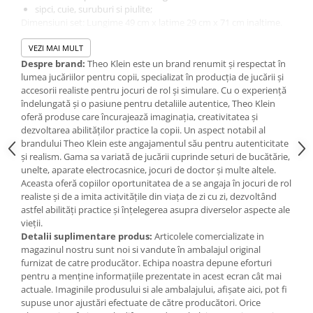
Jucarii de baie
sipci, cuie, suruburi si piulite;
Zornaitoare
Dimensiuni set: Lungime 49 cm x latime 29 cm x 71 cm inaltime.
Jucarii dentitie
Atentie: A se folosi de catre copii cu varsta peste 2 ani. Casca de
VEZI MAI MULT
Jucarii senzoriale
protectie din acest este o jucarie si nu are functie de protectie
Despre brand:
Theo Klein este un brand renumit și respectat în
Jucarii motrice pentru bebelusi
reala.
lumea jucăriilor pentru copii, specializat în producția de jucării și
accesorii realiste pentru jocuri de rol și simulare. Cu o experiență
Saltele de activitati pentru bebe
îndelungată și o pasiune pentru detaliile autentice, Theo Klein
Jucarii de sortat
oferă produse care încurajează imaginația, creativitatea și
Jucarii muzicale bebelusi
dezvoltarea abilităților practice la copii. Un aspect notabil al
brandului Theo Klein este angajamentul său pentru autenticitate
Puzzle bebelusi
și realism. Gama sa variată de jucării cuprinde seturi de bucătărie,
unelte, aparate electrocasnice, jocuri de doctor și multe altele.
Aceasta oferă copiilor oportunitatea de a se angaja în jocuri de rol
realiste și de a imita activitățile din viața de zi cu zi, dezvoltând
astfel abilități practice și înțelegerea asupra diverselor aspecte ale
vieții.
Detalii suplimentare produs:
Articolele comercializate in
magazinul nostru sunt noi si vandute în ambalajul original
furnizat de catre producător. Echipa noastra depune eforturi
pentru a menține informațiile prezentate in acest ecran cât mai
actuale. Imaginile produsului si ale ambalajului, afișate aici, pot fi
supuse unor ajustări efectuate de către producători. Orice