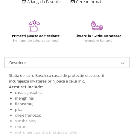
Adauga la Favorite
Cere informatii
Figurine plus
Figurine
Jucarii Montessori
Nevoi speciale si sindrom Down
Primesti puncte de fidelitate
Livrare in 1-2 zile lucratoare
Jucarii cu alfabet
3% inapoi din valoarea comenzii
oriunde in Romania
Jucarii cu cifre
Seturi Numberblocks
Descriere
Jucarii de motricitate
Statia de lucru Bosch cu casca de protectie si accesorii
Jucarii fructe si legume
incurajeaza invatarea prin joaca a celui mic.
Puzzle-uri
Acest set include:
casca ajustabila;
Puzzle clasic
menghina;
Puzzle incastru
fierastrau;
pila;
Puzzle de podea
cheie franceza;
IQ puzzle
surubelnita;
Jucarii bebelusi
ciocan;
instrument pentru masurat unghiul;