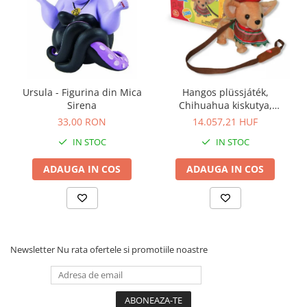
Ursula - Figurina din Mica
Hangos plüssjáték,
Sirena
Chihuahua kiskutya,
Buddy&Barney
33,00 RON
14.057,21 HUF
IN STOC
IN STOC
ADAUGA IN COS
ADAUGA IN COS
Newsletter
Nu rata ofertele si promotiile noastre